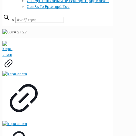
Στοιχεία Επικοινωνίας Εξυπηρέτησης Κοινού
Στείλε Το Ερώτημά Σου
✕