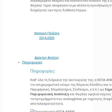
συγκεκριμένο θεσμικό και κανονιστικό πλαίσιο της Ε.Ε.
Φορέας τηρεί απαρέγκλιτα με απόλυτη προσήλωση στ
διαχείριση των προς διάθεση πόρων.
Θεσμικό Πλαίσιο
2014-2020
Δείκτες Απάτης
Πληροφορίες
Πληροφορίες
Καθ’ όλη τη διάρκεια της λειτουργίας της, η ΚΕΠΑ-Α
τον επιχειρηματικό κόσμο της Βόρειας Ελλάδος και τ
Περιφέρειες, Επιμελητήρια, Σύνδεσμοι, κ.λ.π.) ως
Σημ
Περιφερειακή Ανάπτυξη
και Φορέας υψηλού κύρους κ
τα προγράμματα που αναλαμβάνει με ταχύτητα, διαφά
αποτελεσματικότητα.