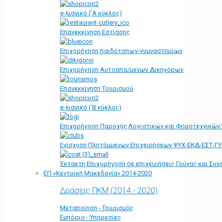
e-λιανικό ('Α κύκλος)
Επανεκκίνηση Εστίασης
Επιχορήγηση παιδότοπων-γυμναστηρίων
Επιχορήγηση Αυτοαπα/μενων Δικηγόρων
Επανεκκίνηση Τουρισμού
e-λιανικό (΄Β κύκλος)
Επιχορήγηση Παροχής Λογιστικών και Φοροτεχνικών
Ενίσχυση Πλητόμμενων Επιχειρήσεων ΨΥΧ-ΕΚΔ-ΕΣΤ-Γ
Έκτακτη Επιχορήγηση σε επιχειρήσεις Γούνας και Συ
ΕΠ «Kεντρική Μακεδονία» 2014-2020
Δράσεις ΠΚΜ (2014 - 2020)
Μεταποίηση - Τουρισμός
Εμπόριο - Υπηρεσίες