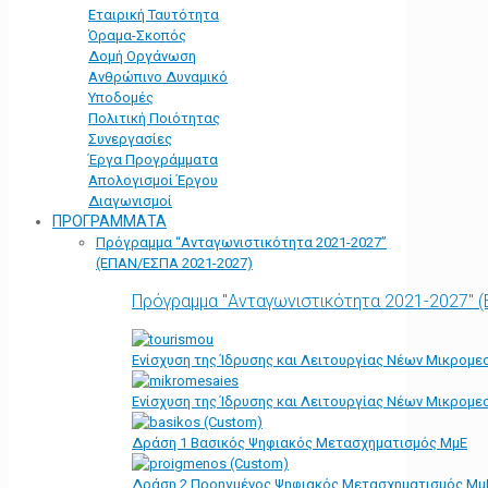
Εταιρική Ταυτότητα
Όραμα-Σκοπός
Δομή Οργάνωση
Ανθρώπινο Δυναμικό
Υποδομές
Πολιτική Ποιότητας
Συνεργασίες
Έργα Προγράμματα
Απολογισμοί Έργου
Διαγωνισμοί
ΠΡΟΓΡΑΜΜΑΤΑ
Πρόγραμμα “Ανταγωνιστικότητα 2021-2027”
(ΕΠΑΝ/ΕΣΠΑ 2021-2027)
Πρόγραμμα "Ανταγωνιστικότητα 2021-2027" 
Ενίσχυση της Ίδρυσης και Λειτουργίας Νέων Μικρομε
Ενίσχυση της Ίδρυσης και Λειτουργίας Νέων Μικρομε
Δράση 1 Βασικός Ψηφιακός Μετασχηματισμός ΜμΕ
Δράση 2 Προηγμένος Ψηφιακός Μετασχηματισμός Μμ