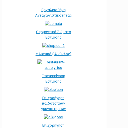
Εργαλειοθήκη
Ανταγωνιστικότητας
Θερμαντικά Σώματα
Εστίασης
e-λιανικό ('Α κύκλος)
Επανεκκίνηση
Εστίασης
Επιχορήγηση
παιδότοπων-
γυμναστηρίων
Επιχορήγηση