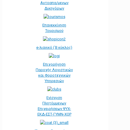
Αυτοαπα/μενων
Δικηγόρων
Επανεκκίνηση
Τουρισμού
e-λιανικό (΄Β κύκλος)
Επιχορήγηση
Παροχής Λογιστικών
και Φοροτεχνικών
Υπηρεσιών
Ενίσχυση
Πλητόμμενων
Επιχειρήσεων ΨΥΧ-
ΕΚΔ-ΕΣΤ-ΓΥΜΝ-ΧΟΡ