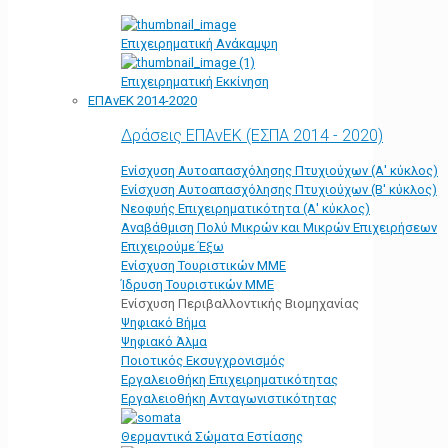
Επιχειρηματική Ανάκαμψη
Επιχειρηματική Εκκίνηση
ΕΠΑνΕΚ 2014-2020
Δράσεις ΕΠΑνΕΚ (ΕΣΠΑ 2014 - 2020)
Ενίσχυση Αυτοαπασχόλησης Πτυχιούχων (Α' κύκλος)
Ενίσχυση Αυτοαπασχόλησης Πτυχιούχων (Β' κύκλος)
Νεοφυής Επιχειρηματικότητα (Α' κύκλος)
Αναβάθμιση Πολύ Μικρών και Μικρών Επιχειρήσεων
Επιχειρούμε Έξω
Ενίσχυση Τουριστικών ΜΜΕ
Ίδρυση Τουριστικών ΜΜΕ
Ενίσχυση Περιβαλλοντικής Βιομηχανίας
Ψηφιακό Βήμα
Ψηφιακό Άλμα
Ποιοτικός Εκσυγχρονισμός
Εργαλειοθήκη Eπιχειρηματικότητας
Εργαλειοθήκη Ανταγωνιστικότητας
Θερμαντικά Σώματα Εστίασης