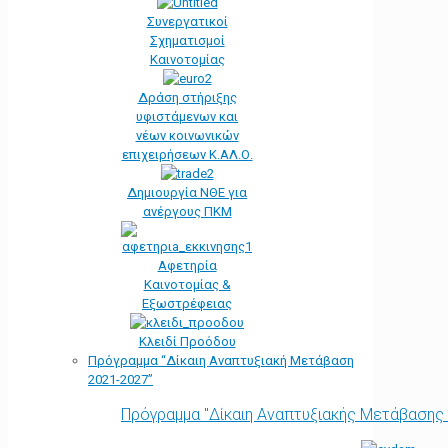
Συνεργατικοί
Σχηματισμοί
Καινοτομίας
Δράση στήριξης
υφιστάμενων και
νέων κοινωνικών
επιχειρήσεων Κ.ΑΛ.Ο.
Δημιουργία ΝΘΕ για
ανέργους ΠΚΜ
Αφετηρία
Kαινοτομίας &
Εξωστρέφειας
Κλειδί Προόδου
Πρόγραμμα “Δίκαιη Αναπτυξιακή Μετάβαση
2021-2027”
Πρόγραμμα "Δίκαιη Αναπτυξιακής Μετάβασης