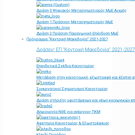
Δράση 3 Ψηφιακός Μετασχηματισμός ΜμΕ Αιχμής
Δράση 1 Πράσινος Μετασχηματισμός ΜμΕ
Δράση 2 Πράσινη Παραγωγική Επένδυση ΜμΕ
Πρόγραμμα “Κεντρική Μακεδονία” 2021-2027
Δράσεις ΕΠ "Κεντρική Μακεδονία" 2021-2027
Επενδυτικά Σχέδια Καινοτομίας
Μετάβαση στην καινοτομική, εξωστρεφή και έξυπνη ε
Συνεργατικοί Σχηματισμοί Καινοτομίας
Δράση στήριξης υφιστάμενων και νέων κοινωνικών επ
Δημιουργία ΝΘΕ για ανέργους ΠΚΜ
Αφετηρία Kαινοτομίας & Εξωστρέφειας
Κλειδί Προόδου