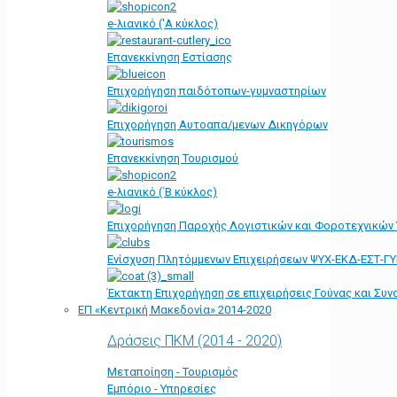
e-λιανικό ('Α κύκλος)
Επανεκκίνηση Εστίασης
Επιχορήγηση παιδότοπων-γυμναστηρίων
Επιχορήγηση Αυτοαπα/μενων Δικηγόρων
Επανεκκίνηση Τουρισμού
e-λιανικό (΄Β κύκλος)
Επιχορήγηση Παροχής Λογιστικών και Φοροτεχνικών
Ενίσχυση Πλητόμμενων Επιχειρήσεων ΨΥΧ-ΕΚΔ-ΕΣΤ-Γ
Έκτακτη Επιχορήγηση σε επιχειρήσεις Γούνας και Συ
ΕΠ «Kεντρική Μακεδονία» 2014-2020
Δράσεις ΠΚΜ (2014 - 2020)
Μεταποίηση - Τουρισμός
Εμπόριο - Υπηρεσίες