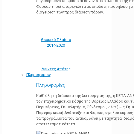
συγκεκριμένο θεσμικό και κανονιστικό πλαίσιο της Ε.Ε.
Φορέας τηρεί απαρέγκλιτα με απόλυτη προσήλωση στ
διαχείριση των προς διάθεση πόρων.
Θεσμικό Πλαίσιο
2014-2020
Δείκτες Απάτης
Πληροφορίες
Πληροφορίες
Καθ’ όλη τη διάρκεια της λειτουργίας της, η ΚΕΠΑ-Α
τον επιχειρηματικό κόσμο της Βόρειας Ελλάδος και τ
Περιφέρειες, Επιμελητήρια, Σύνδεσμοι, κ.λ.π.) ως
Σημ
Περιφερειακή Ανάπτυξη
και Φορέας υψηλού κύρους κ
τα προγράμματα που αναλαμβάνει με ταχύτητα, διαφά
αποτελεσματικότητα.