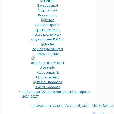
Συνεργατικοί
Σχηματισμοί
Καινοτομίας
Δράση στήριξης
υφιστάμενων και
νέων κοινωνικών
επιχειρήσεων Κ.ΑΛ.Ο.
Δημιουργία ΝΘΕ για
ανέργους ΠΚΜ
Αφετηρία
Kαινοτομίας &
Εξωστρέφειας
Κλειδί Προόδου
Πρόγραμμα “Δίκαιη Αναπτυξιακή Μετάβαση
2021-2027”
Πρόγραμμα "Δίκαιη Αναπτυξιακής Μετάβασης