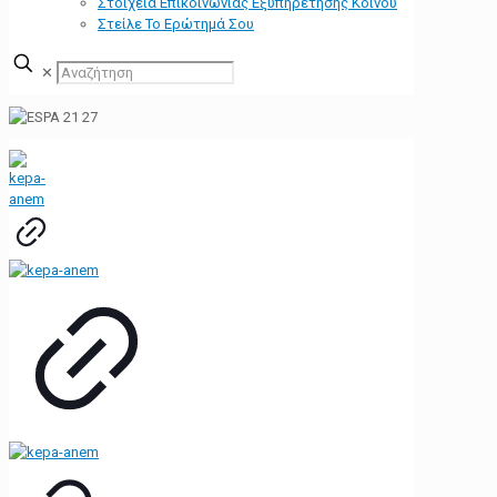
Στοιχεία Επικοινωνίας Εξυπηρέτησης Κοινού
Στείλε Το Ερώτημά Σου
✕