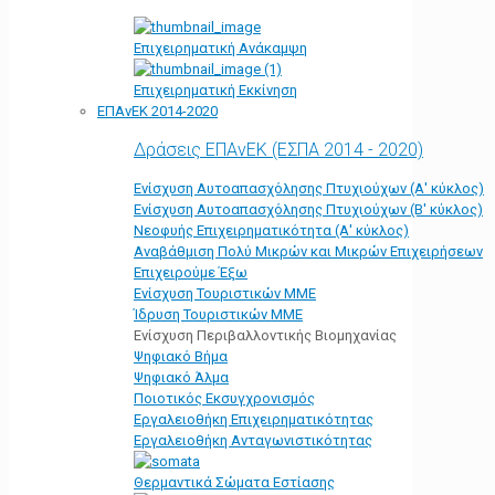
Επιχειρηματική Ανάκαμψη
Επιχειρηματική Εκκίνηση
ΕΠΑνΕΚ 2014-2020
Δράσεις ΕΠΑνΕΚ (ΕΣΠΑ 2014 - 2020)
Ενίσχυση Αυτοαπασχόλησης Πτυχιούχων (Α' κύκλος)
Ενίσχυση Αυτοαπασχόλησης Πτυχιούχων (Β' κύκλος)
Νεοφυής Επιχειρηματικότητα (Α' κύκλος)
Αναβάθμιση Πολύ Μικρών και Μικρών Επιχειρήσεων
Επιχειρούμε Έξω
Ενίσχυση Τουριστικών ΜΜΕ
Ίδρυση Τουριστικών ΜΜΕ
Ενίσχυση Περιβαλλοντικής Βιομηχανίας
Ψηφιακό Βήμα
Ψηφιακό Άλμα
Ποιοτικός Εκσυγχρονισμός
Εργαλειοθήκη Eπιχειρηματικότητας
Εργαλειοθήκη Ανταγωνιστικότητας
Θερμαντικά Σώματα Εστίασης