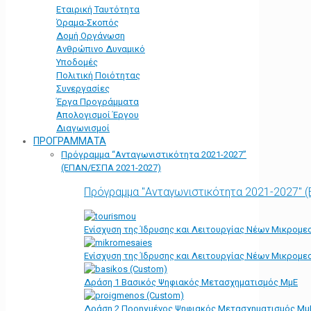
Εταιρική Ταυτότητα
Όραμα-Σκοπός
Δομή Οργάνωση
Ανθρώπινο Δυναμικό
Υποδομές
Πολιτική Ποιότητας
Συνεργασίες
Έργα Προγράμματα
Απολογισμοί Έργου
Διαγωνισμοί
ΠΡΟΓΡΑΜΜΑΤΑ
Πρόγραμμα “Ανταγωνιστικότητα 2021-2027”
(ΕΠΑΝ/ΕΣΠΑ 2021-2027)
Πρόγραμμα "Ανταγωνιστικότητα 2021-2027" 
Ενίσχυση της Ίδρυσης και Λειτουργίας Νέων Μικρομε
Ενίσχυση της Ίδρυσης και Λειτουργίας Νέων Μικρομε
Δράση 1 Βασικός Ψηφιακός Μετασχηματισμός ΜμΕ
Δράση 2 Προηγμένος Ψηφιακός Μετασχηματισμός Μμ