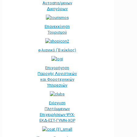
Αυτοαπα/μενων
Δικηγόρων
Επανεκκίνηση
Τουρισμού
e-λιανικό (΄Β κύκλος)
Επιχορήγηση
Παροχής Λογιστικών
και Φοροτεχνικών
Υπηρεσιών
Ενίσχυση
Πλητόμμενων
Επιχειρήσεων ΨΥΧ-
ΕΚΔ-ΕΣΤ-ΓΥΜΝ-ΧΟΡ