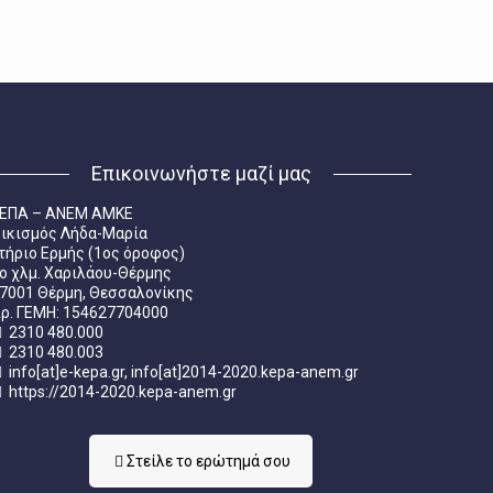
Επικοινωνήστε μαζί μας
ΕΠΑ – ΑΝΕΜ ΑΜΚΕ
ικισμός Λήδα-Μαρία
τήριο Ερμής (1ος όροφος)
ο χλμ. Χαριλάου-Θέρμης
7001 Θέρμη, Θεσσαλονίκης
ρ. ΓΕΜΗ: 154627704000
2310 480.000
2310 480.003
info[at]e-kepa.gr, info[at]2014-2020.kepa-anem.gr
https://2014-2020.kepa-anem.gr
Στείλε τo ερώτημά σου