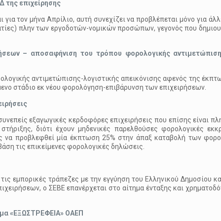
Δ της επιχείρησης
για τον μήνα Απρίλιο, αυτή συνεχίζει να προβλέπεται μόνο για άλλ
τίες) πλην των εργοδοτών-νομικών προσώπων, γεγονός που δημιουρ
ήσεων – αποσαφήνιση του τρόπου φορολογικής αντιμετώπιση
ρολογικής αντιμετώπισης-λογιστικής απεικόνισης αφενός της έκπτω
μενο στάδιο εκ νέου φορολόγηση-επιβάρυνση των επιχειρήσεων.
ειρήσεις
 συνεπείς εξαγωγικές κερδοφόρες επιχειρήσεις που επίσης είναι πλ
 στήριξης, διότι έχουν μηδενικές παρελθούσες φορολογικές εκκ
τές να προβλεφθεί μία έκπτωση 25% στην άπαξ καταβολή των φορ
βάση τις επικείμενες φορολογικές δηλώσεις.
τις εμπορικές τράπεζες με την εγγύηση του Ελληνικού Δημοσίου κα
πιχειρήσεων, ο ΣΕΒΕ επανέρχεται στο αίτημα ένταξης και χρηματοδό
μμα «ΕΞΩΣΤΡΕΦΕΙΑ» ΟΑΕΠ