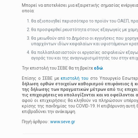
Μπορεί να αποτελέσει μια εξαιρετικής σημασίας ενέργει
οποία:
θα αξιοποιηθεί περισσότερο το προϊόν του ΟΑΕΠ, πρ
θα προσφερθεί ρευστότητα στους εξαγωγείς με χαμ
θα μειωθούν από το Δημόσιο οι εγγυήσεις που χορηγ
υπαρχόντων ιδίων κεφαλαίων και υφιστάμενων κρατ
θα πολλαπλασιαστούν οι εργασίες ασφαλειών εξαγωγ
αγοράς του και της αναγνωρισιμότητάς του στην επιχ
Την επιστολή του ΣΕΒΕ θα τη βρείτε
εδώ
.
Eπίσης ο ΣΕΒΕ με
επιστολή του
στο Υπουργείο Εσωτερ
δήλωση ορθών στοιχείων καθορισμού επιφάνειας ή κ
της δήλωσης
των πραγματικών μέτρων από τις επιχειρ
τις επιχειρήσεις να υπολογίζονται και να οφείλονται 
αφού οι επιχειρήσεις θα κληθούν να πληρώσουν υπέρογκ
κρίσης της πανδημίας του COVID-19. Η επιβάρυνση αυτή 
επιβραδύνει την ανάκαμψη.
Πηγή άρθρου :
www.seve.gr