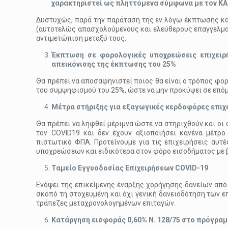
χαρακτηριστεί ως πληττόμενα σύμφωνα με τον ΚΑ
Δυστυχώς, παρά την παράταση της εν λόγω έκπτωσης και 
(αυτοτελώς απασχολούμενους και ελεύθερους επαγγελμα
αντιμετώπιση μεταξύ τους.
Έκπτωση σε φορολογικές υποχρεώσεις επιχειρ
απεικόνισης της έκπτωσης του 25%
Θα πρέπει να αποσαφηνιστεί ποιος θα είναι ο τρόπος φο
του συμψηφισμού του 25%, ώστε να μην προκύψει σε επό
Μέτρα στήριξης για εξαγωγικές κερδοφόρες επιχ
Θα πρέπει να ληφθεί μέριμνα ώστε να στηριχθούν και οι
τον COVID19 και δεν έχουν αξιοποιήσει κανένα μέτρο
πιστωτικό ΦΠΑ. Προτείνουμε για τις επιχειρήσεις αυ
υποχρεώσεων και ειδικότερα στον φόρο εισοδήματος με 
Ταμείο Εγγυοδοσίας Επιχειρήσεων
C
Ο
V
Ι
D
-19
Ενόψει της επικείμενης έναρξης χορήγησης δανείων από 
σκοπό τη στοχευμένη και όχι γενική δανειοδότηση των ε
τράπεζες μεταχρονολογημένων επιταγών.
Κατάργηση εισφοράς 0,60% Ν. 128/75 στο πρόγρα