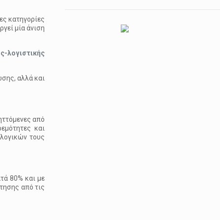
ες κατηγορίες
γεί μία άνιση
ς-λογιστικής
σης, αλλά και
ηττόμενες από
ρεμότητες και
ολογικών τους
τά 80% και με
τησης από τις