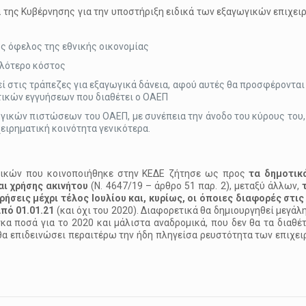
α της Κυβέρνησης για την υποστήριξη ειδικά των εξαγωγικών επιχει
ος όφελος της εθνικής οικονομίας
ηλότερο κόστος
εί στις τράπεζες για εξαγωγικά δάνεια, αφού αυτές θα προσφέροντα
ικών εγγυήσεων που διαθέτει ο ΟΑΕΠ
ικών πιστώσεων του ΟΑΕΠ, με συνέπεια την άνοδο του κύρους του,
ειρηματική κοινότητα γενικότερα.
ικών που κοινοποιήθηκε στην ΚΕΔΕ ζήτησε ως προς
τα δημοτικ
αι χρήσης ακινήτου
(Ν. 4647/19 – άρθρο 51 παρ. 2), μεταξύ άλλων,
ήσεις μέχρι τέλος Ιουλίου και, κυρίως, οι όποιες διαφορές στις
από 01.01.21
(και όχι του 2020). Διαφορετικά θα δημιουργηθεί μεγά
α ποσά για το 2020 και μάλιστα αναδρομικά, που δεν θα τα διαθέ
θα επιδεινώσει περαιτέρω την ήδη πληγείσα ρευστότητα των επιχει