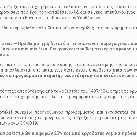
ην στήριξη των επιχειρήσεων στο πλαίσιο αντιμετώπισης των επιπτ
ροτάσεις που έχει ήδη καταθέσει αλλά και σε νέες, απευθυνόμενος 
νδύσεων και Εργασίας και Κοινωνικών Υποθέσεων.
 ήδη αναμφίβολα πολύ θετικά μέτρα στήριξης της επιχειρηματικό
ήσεων –
Πρόβλημα η μη δυνατότητα υπαγωγής παραγωγικών κα
σχύσεων
de
minimis
ή/και θεωρούνται προβληματικές σε προγράμμ
αίσιο
 σε αυτό το κρίσιμο σημείο καμπής και επανεκκίνησης της οικον
α αποκλείονται από αυτά, είτε διότι έχουν υπερβεί το
όριο των ε
κές σε προγράμματα στήριξης ρευστότητας που εντάσσονται στ
νατότητας αποσύνδεσης από το καθεστώς του 1407/13 ως προς το όρι
ατικής επιχείρησης σε όλα τα προγράμματα ενίσχυσης της ρευ
αποτελεί συνέχεια προηγούμενου προγράμματος και εντάσσεται σε
νός νέου αντίστοιχου προγράμματος στήριξης της ρευστότητας των 
σεων λόγω COVID19.
 ασφαλιστικών εισφορών 25% και από εργοδότες νομικά πρόσω