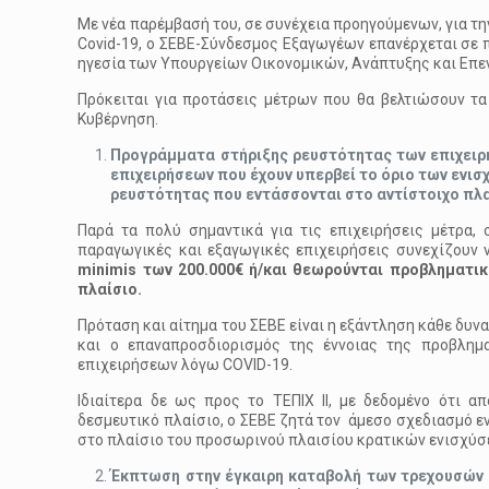
Με νέα παρέμβασή του, σε συνέχεια προηγούμενων, για τ
Covid-19, ο ΣΕΒΕ-Σύνδεσμος Εξαγωγέων επανέρχεται σε π
ηγεσία των Υπουργείων Οικονομικών, Ανάπτυξης και Επε
Πρόκειται για προτάσεις μέτρων που θα βελτιώσουν τα
Κυβέρνηση.
Προγράμματα στήριξης ρευστότητας των επιχειρ
επιχειρήσεων που έχουν υπερβεί το όριο των ενι
ρευστότητας που εντάσσονται στο αντίστοιχο πλ
Παρά τα πολύ σημαντικά για τις επιχειρήσεις μέτρα,
παραγωγικές και εξαγωγικές επιχειρήσεις συνεχίζουν ν
minimis των 200.000€ ή/και θεωρούνται προβληματι
πλαίσιο.
Πρόταση και αίτημα του ΣΕΒΕ είναι η εξάντληση κάθε δυ
και ο επαναπροσδιορισμός της έννοιας της προβλημ
επιχειρήσεων λόγω COVID-19.
Ιδιαίτερα δε ως προς το ΤΕΠΙΧ ΙΙ, με δεδομένο ότι 
δεσμευτικό πλαίσιο, ο ΣΕΒΕ ζητά τον άμεσο σχεδιασμό ε
στο πλαίσιο του προσωρινού πλαισίου κρατικών ενισχύ
Έκπτωση στην έγκαιρη καταβολή των τρεχουσών