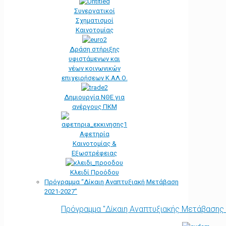
Συνεργατικοί
Σχηματισμοί
Καινοτομίας
Δράση στήριξης
υφιστάμενων και
νέων κοινωνικών
επιχειρήσεων Κ.ΑΛ.Ο.
Δημιουργία ΝΘΕ για
ανέργους ΠΚΜ
Αφετηρία
Kαινοτομίας &
Εξωστρέφειας
Κλειδί Προόδου
Πρόγραμμα “Δίκαιη Αναπτυξιακή Μετάβαση
2021-2027”
Πρόγραμμα "Δίκαιη Αναπτυξιακής Μετάβασης