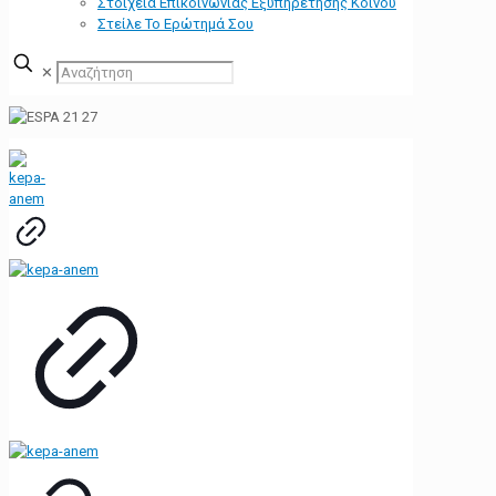
Στοιχεία Επικοινωνίας Εξυπηρέτησης Κοινού
Στείλε Το Ερώτημά Σου
✕