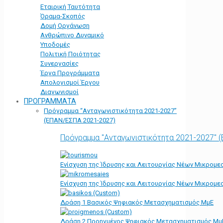
Εταιρική Ταυτότητα
Όραμα-Σκοπός
Δομή Οργάνωση
Ανθρώπινο Δυναμικό
Υποδομές
Πολιτική Ποιότητας
Συνεργασίες
Έργα Προγράμματα
Απολογισμοί Έργου
Διαγωνισμοί
ΠΡΟΓΡΑΜΜΑΤΑ
Πρόγραμμα “Ανταγωνιστικότητα 2021-2027”
(ΕΠΑΝ/ΕΣΠΑ 2021-2027)
Πρόγραμμα "Ανταγωνιστικότητα 2021-2027" 
Ενίσχυση της Ίδρυσης και Λειτουργίας Νέων Μικρομε
Ενίσχυση της Ίδρυσης και Λειτουργίας Νέων Μικρομε
Δράση 1 Βασικός Ψηφιακός Μετασχηματισμός ΜμΕ
Δράση 2 Προηγμένος Ψηφιακός Μετασχηματισμός Μμ