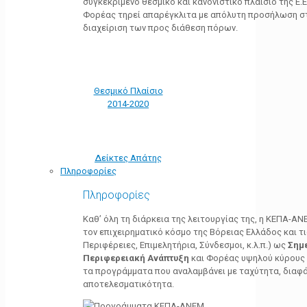
συγκεκριμένο θεσμικό και κανονιστικό πλαίσιο της Ε.Ε.
Φορέας τηρεί απαρέγκλιτα με απόλυτη προσήλωση στ
διαχείριση των προς διάθεση πόρων.
Θεσμικό Πλαίσιο
2014-2020
Δείκτες Απάτης
Πληροφορίες
Πληροφορίες
Καθ’ όλη τη διάρκεια της λειτουργίας της, η ΚΕΠΑ-Α
τον επιχειρηματικό κόσμο της Βόρειας Ελλάδος και τ
Περιφέρειες, Επιμελητήρια, Σύνδεσμοι, κ.λ.π.) ως
Σημ
Περιφερειακή Ανάπτυξη
και Φορέας υψηλού κύρους κ
τα προγράμματα που αναλαμβάνει με ταχύτητα, διαφά
αποτελεσματικότητα.