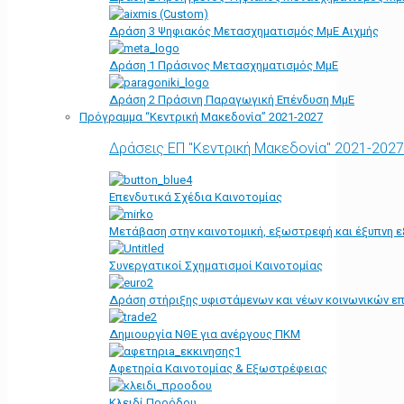
Δράση 3 Ψηφιακός Μετασχηματισμός ΜμΕ Αιχμής
Δράση 1 Πράσινος Μετασχηματισμός ΜμΕ
Δράση 2 Πράσινη Παραγωγική Επένδυση ΜμΕ
Πρόγραμμα “Κεντρική Μακεδονία” 2021-2027
Δράσεις ΕΠ "Κεντρική Μακεδονία" 2021-2027
Επενδυτικά Σχέδια Καινοτομίας
Μετάβαση στην καινοτομική, εξωστρεφή και έξυπνη ε
Συνεργατικοί Σχηματισμοί Καινοτομίας
Δράση στήριξης υφιστάμενων και νέων κοινωνικών επ
Δημιουργία ΝΘΕ για ανέργους ΠΚΜ
Αφετηρία Kαινοτομίας & Εξωστρέφειας
Κλειδί Προόδου