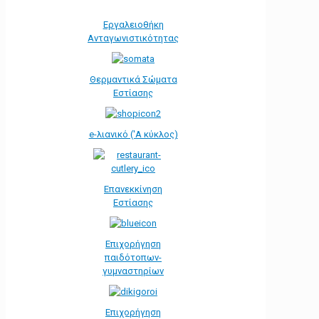
Εργαλειοθήκη
Ανταγωνιστικότητας
Θερμαντικά Σώματα
Εστίασης
e-λιανικό ('Α κύκλος)
Επανεκκίνηση
Εστίασης
Επιχορήγηση
παιδότοπων-
γυμναστηρίων
Επιχορήγηση