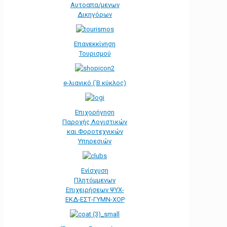
Αυτοαπα/μενων
Δικηγόρων
Επανεκκίνηση
Τουρισμού
e-λιανικό (΄Β κύκλος)
Επιχορήγηση
Παροχής Λογιστικών
και Φοροτεχνικών
Υπηρεσιών
Ενίσχυση
Πλητόμμενων
Επιχειρήσεων ΨΥΧ-
ΕΚΔ-ΕΣΤ-ΓΥΜΝ-ΧΟΡ