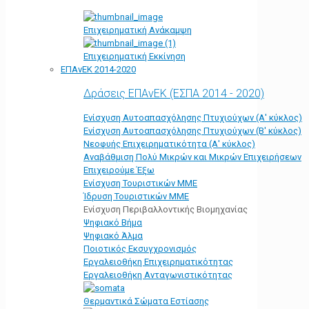
Επιχειρηματική Ανάκαμψη
Επιχειρηματική Εκκίνηση
ΕΠΑνΕΚ 2014-2020
Δράσεις ΕΠΑνΕΚ (ΕΣΠΑ 2014 - 2020)
Ενίσχυση Αυτοαπασχόλησης Πτυχιούχων (Α' κύκλος)
Ενίσχυση Αυτοαπασχόλησης Πτυχιούχων (Β' κύκλος)
Νεοφυής Επιχειρηματικότητα (Α' κύκλος)
Αναβάθμιση Πολύ Μικρών και Μικρών Επιχειρήσεων
Επιχειρούμε Έξω
Ενίσχυση Τουριστικών ΜΜΕ
Ίδρυση Τουριστικών ΜΜΕ
Ενίσχυση Περιβαλλοντικής Βιομηχανίας
Ψηφιακό Βήμα
Ψηφιακό Άλμα
Ποιοτικός Εκσυγχρονισμός
Εργαλειοθήκη Eπιχειρηματικότητας
Εργαλειοθήκη Ανταγωνιστικότητας
Θερμαντικά Σώματα Εστίασης