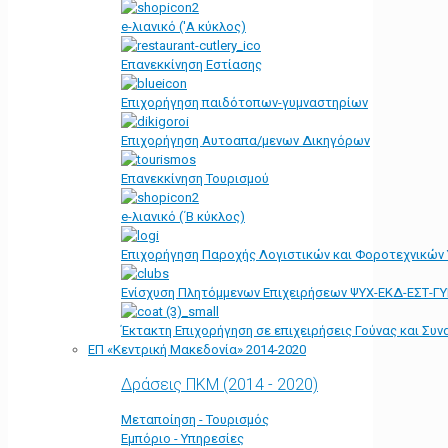
e-λιανικό ('Α κύκλος)
Επανεκκίνηση Εστίασης
Επιχορήγηση παιδότοπων-γυμναστηρίων
Επιχορήγηση Αυτοαπα/μενων Δικηγόρων
Επανεκκίνηση Τουρισμού
e-λιανικό (΄Β κύκλος)
Επιχορήγηση Παροχής Λογιστικών και Φοροτεχνικών
Ενίσχυση Πλητόμμενων Επιχειρήσεων ΨΥΧ-ΕΚΔ-ΕΣΤ-Γ
Έκτακτη Επιχορήγηση σε επιχειρήσεις Γούνας και Συ
ΕΠ «Kεντρική Μακεδονία» 2014-2020
Δράσεις ΠΚΜ (2014 - 2020)
Μεταποίηση - Τουρισμός
Εμπόριο - Υπηρεσίες