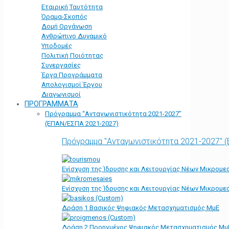
Εταιρική Ταυτότητα
Όραμα-Σκοπός
Δομή Οργάνωση
Ανθρώπινο Δυναμικό
Υποδομές
Πολιτική Ποιότητας
Συνεργασίες
Έργα Προγράμματα
Απολογισμοί Έργου
Διαγωνισμοί
ΠΡΟΓΡΑΜΜΑΤΑ
Πρόγραμμα “Ανταγωνιστικότητα 2021-2027”
(ΕΠΑΝ/ΕΣΠΑ 2021-2027)
Πρόγραμμα "Ανταγωνιστικότητα 2021-2027" 
Ενίσχυση της Ίδρυσης και Λειτουργίας Νέων Μικρομε
Ενίσχυση της Ίδρυσης και Λειτουργίας Νέων Μικρομε
Δράση 1 Βασικός Ψηφιακός Μετασχηματισμός ΜμΕ
Δράση 2 Προηγμένος Ψηφιακός Μετασχηματισμός Μμ