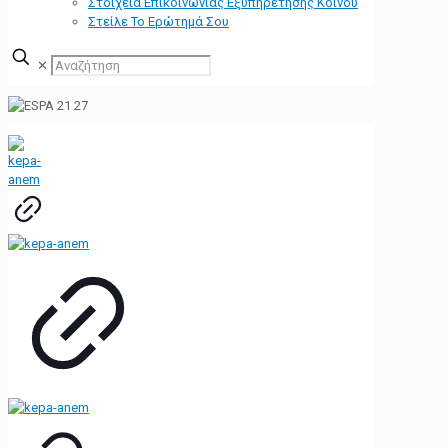
Στοιχεία Επικοινωνίας Εξυπηρέτησης Κοινού
Στείλε Το Ερώτημά Σου
✕