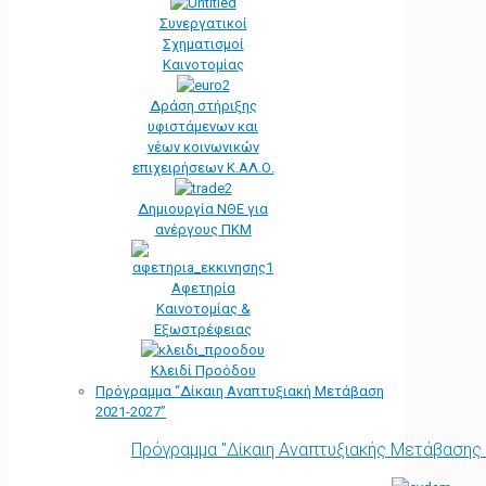
Συνεργατικοί
Σχηματισμοί
Καινοτομίας
Δράση στήριξης
υφιστάμενων και
νέων κοινωνικών
επιχειρήσεων Κ.ΑΛ.Ο.
Δημιουργία ΝΘΕ για
ανέργους ΠΚΜ
Αφετηρία
Kαινοτομίας &
Εξωστρέφειας
Κλειδί Προόδου
Πρόγραμμα “Δίκαιη Αναπτυξιακή Μετάβαση
2021-2027”
Πρόγραμμα "Δίκαιη Αναπτυξιακής Μετάβασης