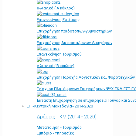
e-λιανικό ('Α κύκλος)
Επανεκκίνηση Εστίασης
Επιχορήγηση παιδότοπων-γυμναστηρίων
Επιχορήγηση Αυτοαπα/μενων Δικηγόρων
Επανεκκίνηση Τουρισμού
e-λιανικό (΄Β κύκλος)
Επιχορήγηση Παροχής Λογιστικών και Φοροτεχνικών
Ενίσχυση Πλητόμμενων Επιχειρήσεων ΨΥΧ-ΕΚΔ-ΕΣΤ-Γ
Έκτακτη Επιχορήγηση σε επιχειρήσεις Γούνας και Συ
ΕΠ «Kεντρική Μακεδονία» 2014-2020
Δράσεις ΠΚΜ (2014 - 2020)
Μεταποίηση - Τουρισμός
Εμπόριο - Υπηρεσίες