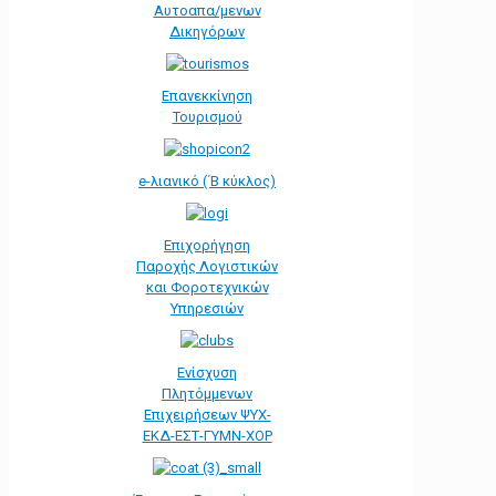
Αυτοαπα/μενων
Δικηγόρων
Επανεκκίνηση
Τουρισμού
e-λιανικό (΄Β κύκλος)
Επιχορήγηση
Παροχής Λογιστικών
και Φοροτεχνικών
Υπηρεσιών
Ενίσχυση
Πλητόμμενων
Επιχειρήσεων ΨΥΧ-
ΕΚΔ-ΕΣΤ-ΓΥΜΝ-ΧΟΡ