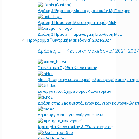
Δράση 3 Ψηφιακός Μετασχηματισμός ΜμΕ Αιχμής
Δράση 1 Πράσινος Μετασχηματισμός ΜμΕ
Δράση 2 Πράσινη Παραγωγική Επένδυση ΜμΕ
Πρόγραμμα “Κεντρική Μακεδονία” 2021-2027
Δράσεις ΕΠ "Κεντρική Μακεδονία" 2021-2027
Επενδυτικά Σχέδια Καινοτομίας
Μετάβαση στην καινοτομική, εξωστρεφή και έξυπνη ε
Συνεργατικοί Σχηματισμοί Καινοτομίας
Δράση στήριξης υφιστάμενων και νέων κοινωνικών επ
Δημιουργία ΝΘΕ για ανέργους ΠΚΜ
Αφετηρία Kαινοτομίας & Εξωστρέφειας
Κλειδί Προόδου