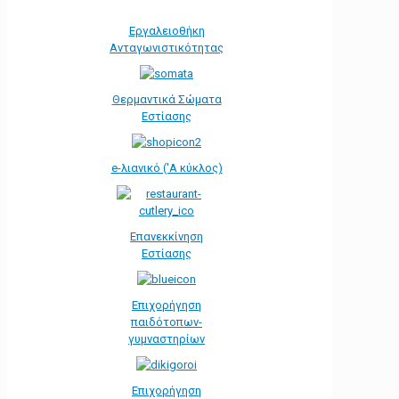
Εργαλειοθήκη
Ανταγωνιστικότητας
Θερμαντικά Σώματα
Εστίασης
e-λιανικό ('Α κύκλος)
Επανεκκίνηση
Εστίασης
Επιχορήγηση
παιδότοπων-
γυμναστηρίων
Επιχορήγηση