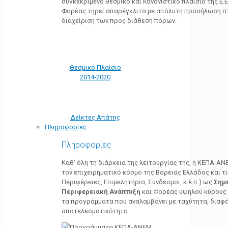
συγκεκριμένο θεσμικό και κανονιστικό πλαίσιο της Ε.Ε.
Φορέας τηρεί απαρέγκλιτα με απόλυτη προσήλωση στ
διαχείριση των προς διάθεση πόρων.
Θεσμικό Πλαίσιο
2014-2020
Δείκτες Απάτης
Πληροφορίες
Πληροφορίες
Καθ’ όλη τη διάρκεια της λειτουργίας της, η ΚΕΠΑ-Α
τον επιχειρηματικό κόσμο της Βόρειας Ελλάδος και τ
Περιφέρειες, Επιμελητήρια, Σύνδεσμοι, κ.λ.π.) ως
Σημ
Περιφερειακή Ανάπτυξη
και Φορέας υψηλού κύρους κ
τα προγράμματα που αναλαμβάνει με ταχύτητα, διαφά
αποτελεσματικότητα.