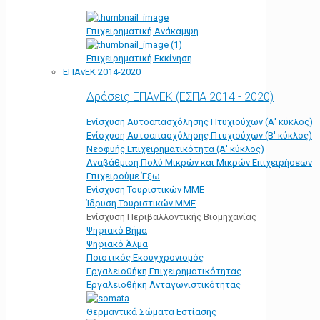
Επιχειρηματική Ανάκαμψη
Επιχειρηματική Εκκίνηση
ΕΠΑνΕΚ 2014-2020
Δράσεις ΕΠΑνΕΚ (ΕΣΠΑ 2014 - 2020)
Ενίσχυση Αυτοαπασχόλησης Πτυχιούχων (Α' κύκλος)
Ενίσχυση Αυτοαπασχόλησης Πτυχιούχων (Β' κύκλος)
Νεοφυής Επιχειρηματικότητα (Α' κύκλος)
Αναβάθμιση Πολύ Μικρών και Μικρών Επιχειρήσεων
Επιχειρούμε Έξω
Ενίσχυση Τουριστικών ΜΜΕ
Ίδρυση Τουριστικών ΜΜΕ
Ενίσχυση Περιβαλλοντικής Βιομηχανίας
Ψηφιακό Βήμα
Ψηφιακό Άλμα
Ποιοτικός Εκσυγχρονισμός
Εργαλειοθήκη Eπιχειρηματικότητας
Εργαλειοθήκη Ανταγωνιστικότητας
Θερμαντικά Σώματα Εστίασης