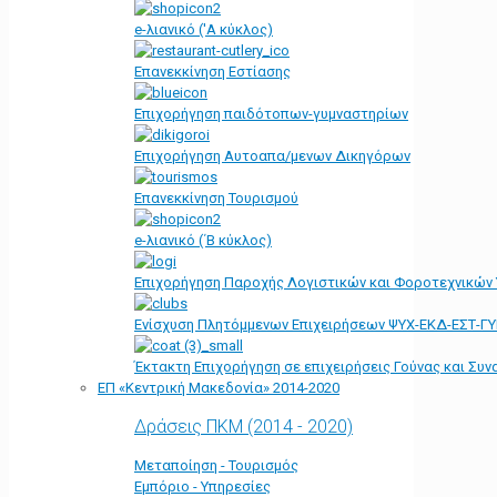
e-λιανικό ('Α κύκλος)
Επανεκκίνηση Εστίασης
Επιχορήγηση παιδότοπων-γυμναστηρίων
Επιχορήγηση Αυτοαπα/μενων Δικηγόρων
Επανεκκίνηση Τουρισμού
e-λιανικό (΄Β κύκλος)
Επιχορήγηση Παροχής Λογιστικών και Φοροτεχνικών
Ενίσχυση Πλητόμμενων Επιχειρήσεων ΨΥΧ-ΕΚΔ-ΕΣΤ-Γ
Έκτακτη Επιχορήγηση σε επιχειρήσεις Γούνας και Συ
ΕΠ «Kεντρική Μακεδονία» 2014-2020
Δράσεις ΠΚΜ (2014 - 2020)
Μεταποίηση - Τουρισμός
Εμπόριο - Υπηρεσίες