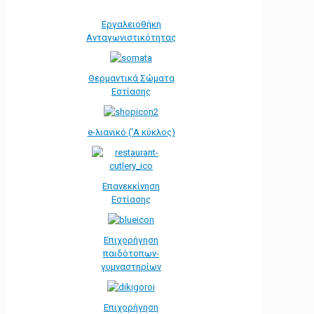
Εργαλειοθήκη
Ανταγωνιστικότητας
Θερμαντικά Σώματα
Εστίασης
e-λιανικό ('Α κύκλος)
Επανεκκίνηση
Εστίασης
Επιχορήγηση
παιδότοπων-
γυμναστηρίων
Επιχορήγηση