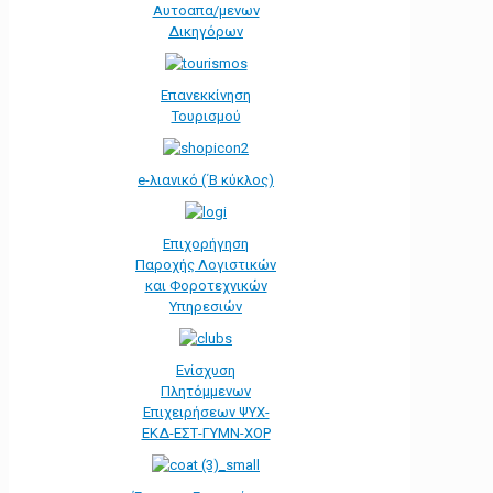
Αυτοαπα/μενων
Δικηγόρων
Επανεκκίνηση
Τουρισμού
e-λιανικό (΄Β κύκλος)
Επιχορήγηση
Παροχής Λογιστικών
και Φοροτεχνικών
Υπηρεσιών
Ενίσχυση
Πλητόμμενων
Επιχειρήσεων ΨΥΧ-
ΕΚΔ-ΕΣΤ-ΓΥΜΝ-ΧΟΡ