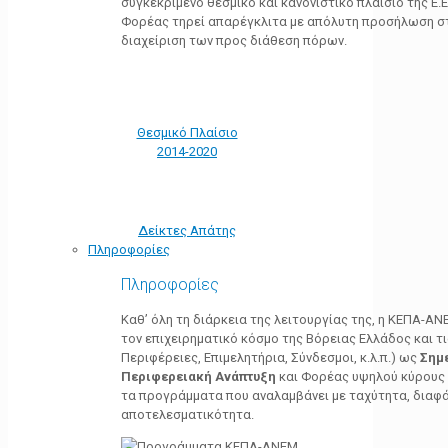
συγκεκριμένο θεσμικό και κανονιστικό πλαίσιο της Ε.Ε.
Φορέας τηρεί απαρέγκλιτα με απόλυτη προσήλωση στ
διαχείριση των προς διάθεση πόρων.
Θεσμικό Πλαίσιο
2014-2020
Δείκτες Απάτης
Πληροφορίες
Πληροφορίες
Καθ’ όλη τη διάρκεια της λειτουργίας της, η ΚΕΠΑ-Α
τον επιχειρηματικό κόσμο της Βόρειας Ελλάδος και τ
Περιφέρειες, Επιμελητήρια, Σύνδεσμοι, κ.λ.π.) ως
Σημ
Περιφερειακή Ανάπτυξη
και Φορέας υψηλού κύρους κ
τα προγράμματα που αναλαμβάνει με ταχύτητα, διαφά
αποτελεσματικότητα.