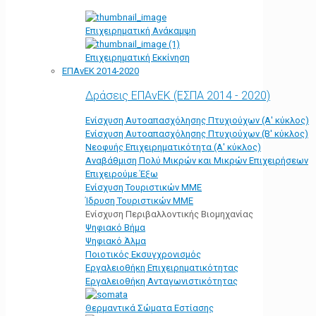
Επιχειρηματική Ανάκαμψη
Επιχειρηματική Εκκίνηση
ΕΠΑνΕΚ 2014-2020
Δράσεις ΕΠΑνΕΚ (ΕΣΠΑ 2014 - 2020)
Ενίσχυση Αυτοαπασχόλησης Πτυχιούχων (Α' κύκλος)
Ενίσχυση Αυτοαπασχόλησης Πτυχιούχων (Β' κύκλος)
Νεοφυής Επιχειρηματικότητα (Α' κύκλος)
Αναβάθμιση Πολύ Μικρών και Μικρών Επιχειρήσεων
Επιχειρούμε Έξω
Ενίσχυση Τουριστικών ΜΜΕ
Ίδρυση Τουριστικών ΜΜΕ
Ενίσχυση Περιβαλλοντικής Βιομηχανίας
Ψηφιακό Βήμα
Ψηφιακό Άλμα
Ποιοτικός Εκσυγχρονισμός
Εργαλειοθήκη Eπιχειρηματικότητας
Εργαλειοθήκη Ανταγωνιστικότητας
Θερμαντικά Σώματα Εστίασης