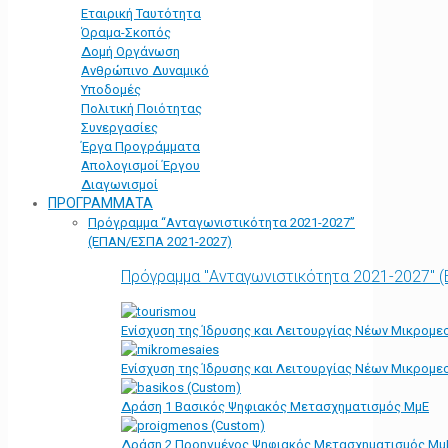
Εταιρική Ταυτότητα
Όραμα-Σκοπός
Δομή Οργάνωση
Ανθρώπινο Δυναμικό
Υποδομές
Πολιτική Ποιότητας
Συνεργασίες
Έργα Προγράμματα
Απολογισμοί Έργου
Διαγωνισμοί
ΠΡΟΓΡΑΜΜΑΤΑ
Πρόγραμμα “Ανταγωνιστικότητα 2021-2027”
(ΕΠΑΝ/ΕΣΠΑ 2021-2027)
Πρόγραμμα "Ανταγωνιστικότητα 2021-2027" 
Ενίσχυση της Ίδρυσης και Λειτουργίας Νέων Μικρομε
Ενίσχυση της Ίδρυσης και Λειτουργίας Νέων Μικρομε
Δράση 1 Βασικός Ψηφιακός Μετασχηματισμός ΜμΕ
Δράση 2 Προηγμένος Ψηφιακός Μετασχηματισμός Μμ