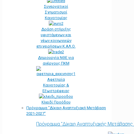
Συνεργατικοί
Σχηματισμοί
Καινοτομίας
Δράση στήριξης
υφιστάμενων και
νέων κοινωνικών
επιχειρήσεων Κ.ΑΛ.Ο.
Δημιουργία ΝΘΕ για
ανέργους ΠΚΜ
Αφετηρία
Kαινοτομίας &
Εξωστρέφειας
Κλειδί Προόδου
Πρόγραμμα “Δίκαιη Αναπτυξιακή Μετάβαση
2021-2027”
Πρόγραμμα "Δίκαιη Αναπτυξιακής Μετάβασης