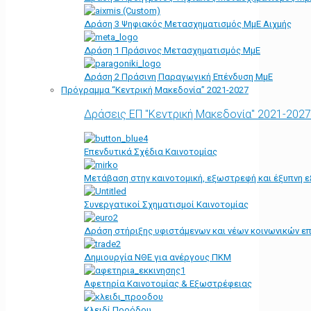
Δράση 3 Ψηφιακός Μετασχηματισμός ΜμΕ Αιχμής
Δράση 1 Πράσινος Μετασχηματισμός ΜμΕ
Δράση 2 Πράσινη Παραγωγική Επένδυση ΜμΕ
Πρόγραμμα “Κεντρική Μακεδονία” 2021-2027
Δράσεις ΕΠ "Κεντρική Μακεδονία" 2021-2027
Επενδυτικά Σχέδια Καινοτομίας
Μετάβαση στην καινοτομική, εξωστρεφή και έξυπνη ε
Συνεργατικοί Σχηματισμοί Καινοτομίας
Δράση στήριξης υφιστάμενων και νέων κοινωνικών επ
Δημιουργία ΝΘΕ για ανέργους ΠΚΜ
Αφετηρία Kαινοτομίας & Εξωστρέφειας
Κλειδί Προόδου