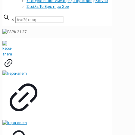
Στοιχεία Επικοινωνίας Εξυπηρέτησης Κοινού
Στείλε Το Ερώτημά Σου
✕