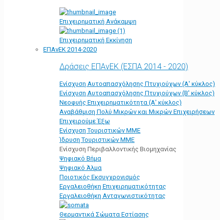
Επιχειρηματική Ανάκαμψη
Επιχειρηματική Εκκίνηση
ΕΠΑνΕΚ 2014-2020
Δράσεις ΕΠΑνΕΚ (ΕΣΠΑ 2014 - 2020)
Ενίσχυση Αυτοαπασχόλησης Πτυχιούχων (Α' κύκλος)
Ενίσχυση Αυτοαπασχόλησης Πτυχιούχων (Β' κύκλος)
Νεοφυής Επιχειρηματικότητα (Α' κύκλος)
Αναβάθμιση Πολύ Μικρών και Μικρών Επιχειρήσεων
Επιχειρούμε Έξω
Ενίσχυση Τουριστικών ΜΜΕ
Ίδρυση Τουριστικών ΜΜΕ
Ενίσχυση Περιβαλλοντικής Βιομηχανίας
Ψηφιακό Βήμα
Ψηφιακό Άλμα
Ποιοτικός Εκσυγχρονισμός
Εργαλειοθήκη Eπιχειρηματικότητας
Εργαλειοθήκη Ανταγωνιστικότητας
Θερμαντικά Σώματα Εστίασης