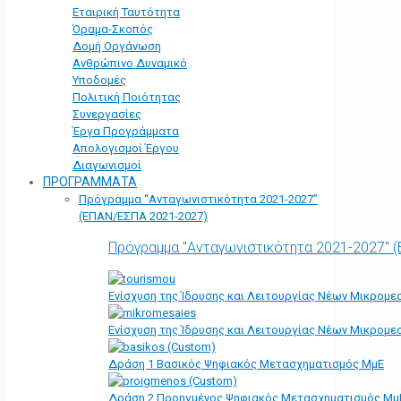
Εταιρική Ταυτότητα
Όραμα-Σκοπός
Δομή Οργάνωση
Ανθρώπινο Δυναμικό
Υποδομές
Πολιτική Ποιότητας
Συνεργασίες
Έργα Προγράμματα
Απολογισμοί Έργου
Διαγωνισμοί
ΠΡΟΓΡΑΜΜΑΤΑ
Πρόγραμμα “Ανταγωνιστικότητα 2021-2027”
(ΕΠΑΝ/ΕΣΠΑ 2021-2027)
Πρόγραμμα "Ανταγωνιστικότητα 2021-2027" 
Ενίσχυση της Ίδρυσης και Λειτουργίας Νέων Μικρομε
Ενίσχυση της Ίδρυσης και Λειτουργίας Νέων Μικρομε
Δράση 1 Βασικός Ψηφιακός Μετασχηματισμός ΜμΕ
Δράση 2 Προηγμένος Ψηφιακός Μετασχηματισμός Μμ