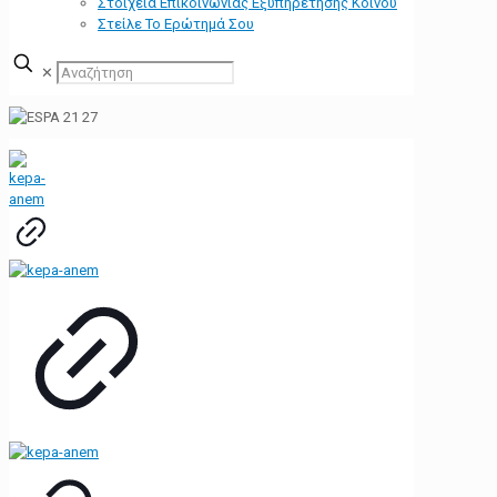
Στοιχεία Επικοινωνίας Εξυπηρέτησης Κοινού
Στείλε Το Ερώτημά Σου
✕