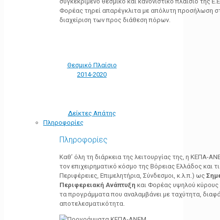
συγκεκριμένο θεσμικό και κανονιστικό πλαίσιο της Ε.Ε.
Φορέας τηρεί απαρέγκλιτα με απόλυτη προσήλωση στ
διαχείριση των προς διάθεση πόρων.
Θεσμικό Πλαίσιο
2014-2020
Δείκτες Απάτης
Πληροφορίες
Πληροφορίες
Καθ’ όλη τη διάρκεια της λειτουργίας της, η ΚΕΠΑ-Α
τον επιχειρηματικό κόσμο της Βόρειας Ελλάδος και τ
Περιφέρειες, Επιμελητήρια, Σύνδεσμοι, κ.λ.π.) ως
Σημ
Περιφερειακή Ανάπτυξη
και Φορέας υψηλού κύρους κ
τα προγράμματα που αναλαμβάνει με ταχύτητα, διαφά
αποτελεσματικότητα.