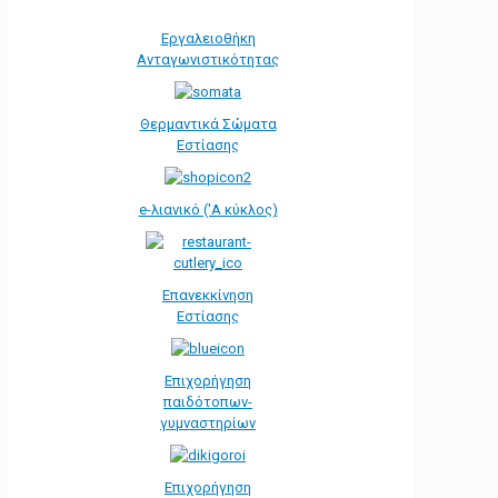
Εργαλειοθήκη
Ανταγωνιστικότητας
Θερμαντικά Σώματα
Εστίασης
e-λιανικό ('Α κύκλος)
Επανεκκίνηση
Εστίασης
Επιχορήγηση
παιδότοπων-
γυμναστηρίων
Επιχορήγηση