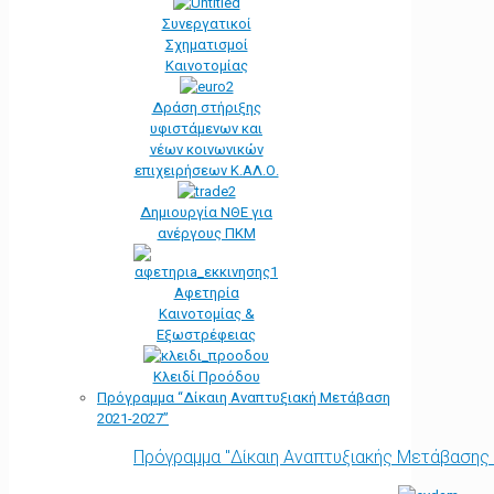
Συνεργατικοί
Σχηματισμοί
Καινοτομίας
Δράση στήριξης
υφιστάμενων και
νέων κοινωνικών
επιχειρήσεων Κ.ΑΛ.Ο.
Δημιουργία ΝΘΕ για
ανέργους ΠΚΜ
Αφετηρία
Kαινοτομίας &
Εξωστρέφειας
Κλειδί Προόδου
Πρόγραμμα “Δίκαιη Αναπτυξιακή Μετάβαση
2021-2027”
Πρόγραμμα "Δίκαιη Αναπτυξιακής Μετάβασης