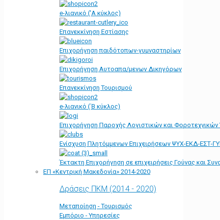
e-λιανικό ('Α κύκλος)
Επανεκκίνηση Εστίασης
Επιχορήγηση παιδότοπων-γυμναστηρίων
Επιχορήγηση Αυτοαπα/μενων Δικηγόρων
Επανεκκίνηση Τουρισμού
e-λιανικό (΄Β κύκλος)
Επιχορήγηση Παροχής Λογιστικών και Φοροτεχνικών
Ενίσχυση Πλητόμμενων Επιχειρήσεων ΨΥΧ-ΕΚΔ-ΕΣΤ-Γ
Έκτακτη Επιχορήγηση σε επιχειρήσεις Γούνας και Συ
ΕΠ «Kεντρική Μακεδονία» 2014-2020
Δράσεις ΠΚΜ (2014 - 2020)
Μεταποίηση - Τουρισμός
Εμπόριο - Υπηρεσίες