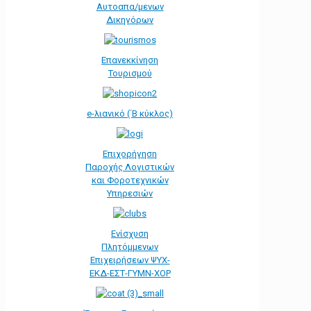
Αυτοαπα/μενων
Δικηγόρων
Επανεκκίνηση
Τουρισμού
e-λιανικό (΄Β κύκλος)
Επιχορήγηση
Παροχής Λογιστικών
και Φοροτεχνικών
Υπηρεσιών
Ενίσχυση
Πλητόμμενων
Επιχειρήσεων ΨΥΧ-
ΕΚΔ-ΕΣΤ-ΓΥΜΝ-ΧΟΡ