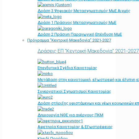
Δράση 3 Ψηφιακός Μετασχηματισμός ΜμΕ Αιχμής
Δράση 1 Πράσινος Μετασχηματισμός ΜμΕ
Δράση 2 Πράσινη Παραγωγική Επένδυση ΜμΕ
Πρόγραμμα “Κεντρική Μακεδονία” 2021-2027
Δράσεις ΕΠ "Κεντρική Μακεδονία" 2021-2027
Επενδυτικά Σχέδια Καινοτομίας
Μετάβαση στην καινοτομική, εξωστρεφή και έξυπνη ε
Συνεργατικοί Σχηματισμοί Καινοτομίας
Δράση στήριξης υφιστάμενων και νέων κοινωνικών επ
Δημιουργία ΝΘΕ για ανέργους ΠΚΜ
Αφετηρία Kαινοτομίας & Εξωστρέφειας
Κλειδί Προόδου