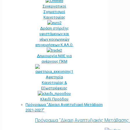
Συνεργατικοί
Σχηματισμοί
Καινοτομίας
Δράση στήριξης
υφιστάμενων και
νέων κοινωνικών
επιχειρήσεων Κ.ΑΛ.Ο.
Δημιουργία ΝΘΕ για
ανέργους ΠΚΜ
Αφετηρία
Kαινοτομίας &
Εξωστρέφειας
Κλειδί Προόδου
Πρόγραμμα “Δίκαιη Αναπτυξιακή Μετάβαση
2021-2027”
Πρόγραμμα "Δίκαιη Αναπτυξιακής Μετάβασης