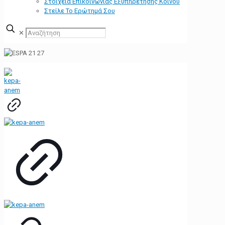
Στοιχεία Επικοινωνίας Εξυπηρέτησης Κοινού
Στείλε Το Ερώτημά Σου
✕