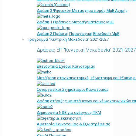
Δράση 3 Ψηφιακός Μετασχηματισμός ΜμΕ Αιχμής
Δράση 1 Πράσινος Μετασχηματισμός ΜμΕ
Δράση 2 Πράσινη Παραγωγική Επένδυση ΜμΕ
Πρόγραμμα “Κεντρική Μακεδονία” 2021-2027
Δράσεις ΕΠ "Κεντρική Μακεδονία" 2021-2027
Επενδυτικά Σχέδια Καινοτομίας
Μετάβαση στην καινοτομική, εξωστρεφή και έξυπνη ε
Συνεργατικοί Σχηματισμοί Καινοτομίας
Δράση στήριξης υφιστάμενων και νέων κοινωνικών επ
Δημιουργία ΝΘΕ για ανέργους ΠΚΜ
Αφετηρία Kαινοτομίας & Εξωστρέφειας
Κλειδί Προόδου