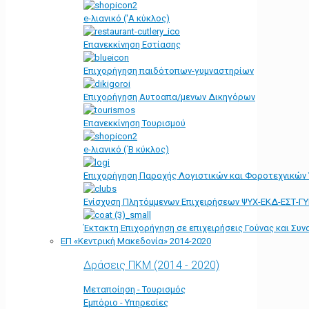
e-λιανικό ('Α κύκλος)
Επανεκκίνηση Εστίασης
Επιχορήγηση παιδότοπων-γυμναστηρίων
Επιχορήγηση Αυτοαπα/μενων Δικηγόρων
Επανεκκίνηση Τουρισμού
e-λιανικό (΄Β κύκλος)
Επιχορήγηση Παροχής Λογιστικών και Φοροτεχνικών
Ενίσχυση Πλητόμμενων Επιχειρήσεων ΨΥΧ-ΕΚΔ-ΕΣΤ-Γ
Έκτακτη Επιχορήγηση σε επιχειρήσεις Γούνας και Συ
ΕΠ «Kεντρική Μακεδονία» 2014-2020
Δράσεις ΠΚΜ (2014 - 2020)
Μεταποίηση - Τουρισμός
Εμπόριο - Υπηρεσίες