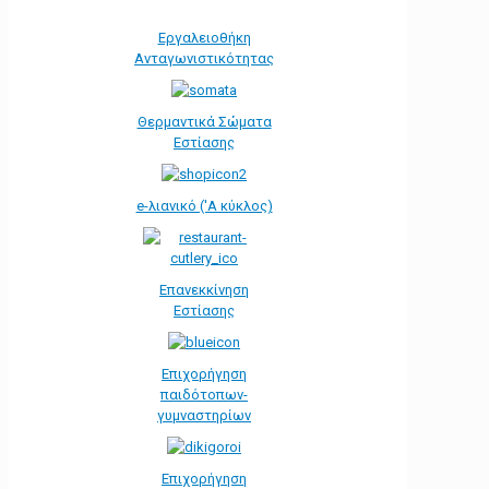
Εργαλειοθήκη
Ανταγωνιστικότητας
Θερμαντικά Σώματα
Εστίασης
e-λιανικό ('Α κύκλος)
Επανεκκίνηση
Εστίασης
Επιχορήγηση
παιδότοπων-
γυμναστηρίων
Επιχορήγηση