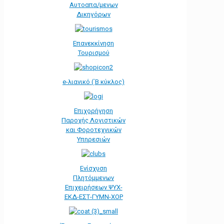
Αυτοαπα/μενων
Δικηγόρων
Επανεκκίνηση
Τουρισμού
e-λιανικό (΄Β κύκλος)
Επιχορήγηση
Παροχής Λογιστικών
και Φοροτεχνικών
Υπηρεσιών
Ενίσχυση
Πλητόμμενων
Επιχειρήσεων ΨΥΧ-
ΕΚΔ-ΕΣΤ-ΓΥΜΝ-ΧΟΡ