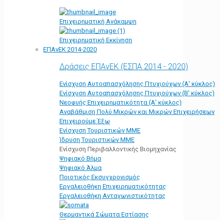
Επιχειρηματική Ανάκαμψη
Επιχειρηματική Εκκίνηση
ΕΠΑνΕΚ 2014-2020
Δράσεις ΕΠΑνΕΚ (ΕΣΠΑ 2014 - 2020)
Ενίσχυση Αυτοαπασχόλησης Πτυχιούχων (Α' κύκλος)
Ενίσχυση Αυτοαπασχόλησης Πτυχιούχων (Β' κύκλος)
Νεοφυής Επιχειρηματικότητα (Α' κύκλος)
Αναβάθμιση Πολύ Μικρών και Μικρών Επιχειρήσεων
Επιχειρούμε Έξω
Ενίσχυση Τουριστικών ΜΜΕ
Ίδρυση Τουριστικών ΜΜΕ
Ενίσχυση Περιβαλλοντικής Βιομηχανίας
Ψηφιακό Βήμα
Ψηφιακό Άλμα
Ποιοτικός Εκσυγχρονισμός
Εργαλειοθήκη Eπιχειρηματικότητας
Εργαλειοθήκη Ανταγωνιστικότητας
Θερμαντικά Σώματα Εστίασης