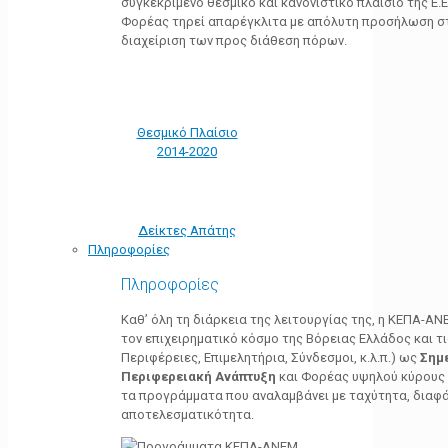
συγκεκριμένο θεσμικό και κανονιστικό πλαίσιο της Ε.Ε.
Φορέας τηρεί απαρέγκλιτα με απόλυτη προσήλωση στ
διαχείριση των προς διάθεση πόρων.
Θεσμικό Πλαίσιο
2014-2020
Δείκτες Απάτης
Πληροφορίες
Πληροφορίες
Καθ’ όλη τη διάρκεια της λειτουργίας της, η ΚΕΠΑ-Α
τον επιχειρηματικό κόσμο της Βόρειας Ελλάδος και τ
Περιφέρειες, Επιμελητήρια, Σύνδεσμοι, κ.λ.π.) ως
Σημ
Περιφερειακή Ανάπτυξη
και Φορέας υψηλού κύρους κ
τα προγράμματα που αναλαμβάνει με ταχύτητα, διαφά
αποτελεσματικότητα.