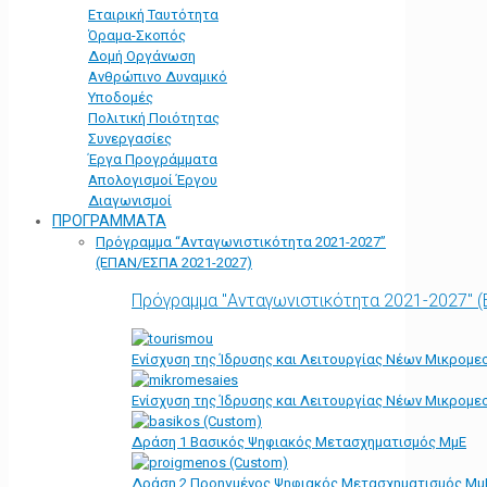
Εταιρική Ταυτότητα
Όραμα-Σκοπός
Δομή Οργάνωση
Ανθρώπινο Δυναμικό
Υποδομές
Πολιτική Ποιότητας
Συνεργασίες
Έργα Προγράμματα
Απολογισμοί Έργου
Διαγωνισμοί
ΠΡΟΓΡΑΜΜΑΤΑ
Πρόγραμμα “Ανταγωνιστικότητα 2021-2027”
(ΕΠΑΝ/ΕΣΠΑ 2021-2027)
Πρόγραμμα "Ανταγωνιστικότητα 2021-2027" 
Ενίσχυση της Ίδρυσης και Λειτουργίας Νέων Μικρομε
Ενίσχυση της Ίδρυσης και Λειτουργίας Νέων Μικρομε
Δράση 1 Βασικός Ψηφιακός Μετασχηματισμός ΜμΕ
Δράση 2 Προηγμένος Ψηφιακός Μετασχηματισμός Μμ