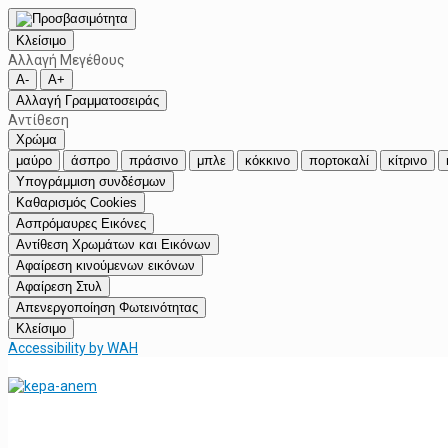
Κλείσιμο
Αλλαγή Μεγέθους
A-
A+
Αλλαγή Γραμματοσειράς
Αντίθεση
Χρώμα
μαύρο
άσπρο
πράσινο
μπλε
κόκκινο
πορτοκαλί
κίτρινο
Υπογράμμιση συνδέσμων
Καθαρισμός Cookies
Ασπρόμαυρες Εικόνες
Αντίθεση Χρωμάτων και Εικόνων
Αφαίρεση κινούμενων εικόνων
Αφαίρεση Στυλ
Απενεργοποίηση Φωτεινότητας
Κλείσιμο
Accessibility by WAH