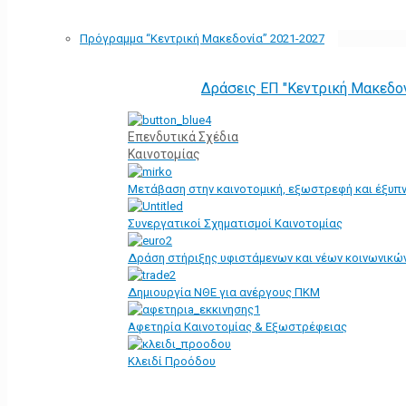
Πρόγραμμα “Κεντρική Μακεδονία” 2021-2027
Δράσεις ΕΠ "Κεντρική Μακεδο
Επενδυτικά Σχέδια
Καινοτομίας
Μετάβαση στην καινοτομική, εξωστρεφή και έξυπν
Συνεργατικοί Σχηματισμοί Καινοτομίας
Δράση στήριξης υφιστάμενων και νέων κοινωνικών
Δημιουργία ΝΘΕ για ανέργους ΠΚΜ
Αφετηρία Kαινοτομίας & Εξωστρέφειας
Κλειδί Προόδου