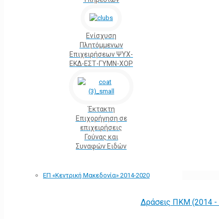
Ενίσχυση
Πλητόμμενων
Επιχειρήσεων ΨΥΧ-
ΕΚΔ-ΕΣΤ-ΓΥΜΝ-ΧΟΡ
Έκτακτη
Επιχορήγηση σε
επιχειρήσεις
Γούνας και
Συναφών Ειδών
ΕΠ «Kεντρική Μακεδονία» 2014-2020
Δράσεις ΠΚΜ (2014 -