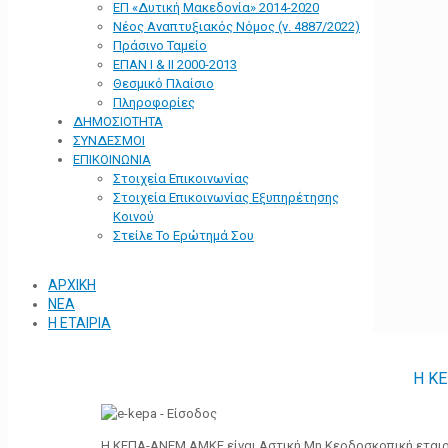
ΕΠ «Δυτική Μακεδονία» 2014-2020
Νέος Αναπτυξιακός Νόμος (ν. 4887/2022)
Πράσινο Ταμείο
ΕΠΑΝ Ι & ΙΙ 2000-2013
Θεσμικό Πλαίσιο
Πληροφορίες
ΔΗΜΟΣΙΟΤΗΤΑ
ΣΥΝΔΕΣΜΟΙ
ΕΠΙΚΟΙΝΩΝΙΑ
Στοιχεία Επικοινωνίας
Στοιχεία Επικοινωνίας Εξυπηρέτησης
Κοινού
Στείλε Το Ερώτημά Σου
ΑΡΧΙΚΗ
ΝΕΑ
Η ΕΤΑΙΡΙΑ
Η Κ
Η ΚΕΠΑ-ΑΝΕΜ ΑΜΚΕ είναι Αστική Μη Κερδοσκοπική εταιρε