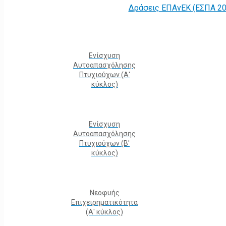
Δράσεις ΕΠΑνΕΚ (ΕΣΠΑ 20
Ενίσχυση
Αυτοαπασχόλησης
Πτυχιούχων (Α'
κύκλος)
Ενίσχυση
Αυτοαπασχόλησης
Πτυχιούχων (Β'
κύκλος)
Νεοφυής
Επιχειρηματικότητα
(Α' κύκλος)