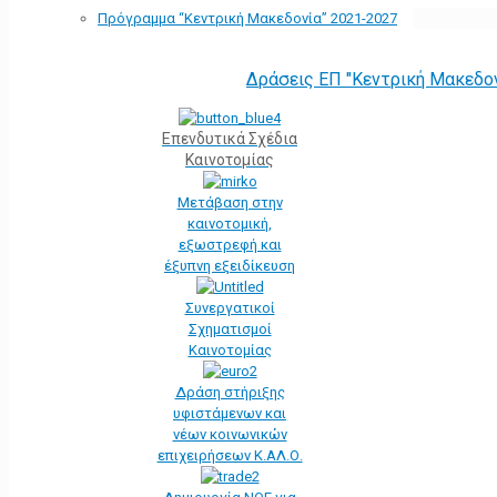
Πρόγραμμα “Κεντρική Μακεδονία” 2021-2027
Δράσεις ΕΠ "Κεντρική Μακεδο
Επενδυτικά Σχέδια
Καινοτομίας
Μετάβαση στην
καινοτομική,
εξωστρεφή και
έξυπνη εξειδίκευση
Συνεργατικοί
Σχηματισμοί
Καινοτομίας
Δράση στήριξης
υφιστάμενων και
νέων κοινωνικών
επιχειρήσεων Κ.ΑΛ.Ο.