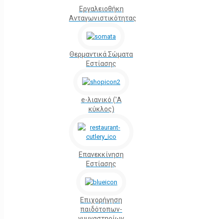
Εργαλειοθήκη
Ανταγωνιστικότητας
Θερμαντικά Σώματα
Εστίασης
e-λιανικό ('Α
κύκλος)
Επανεκκίνηση
Εστίασης
Επιχορήγηση
παιδότοπων-
γυμναστηρίων