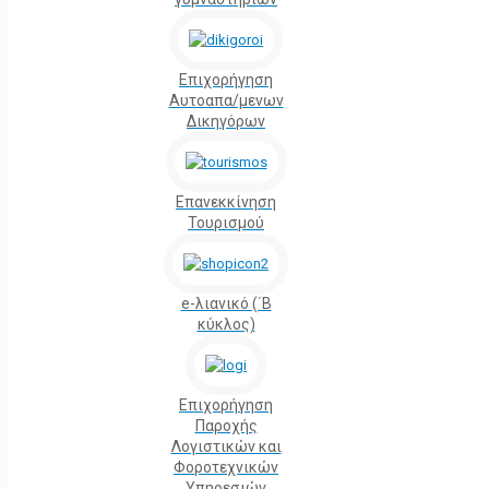
Επιχορήγηση
Αυτοαπα/μενων
Δικηγόρων
Επανεκκίνηση
Τουρισμού
e-λιανικό (΄Β
κύκλος)
Επιχορήγηση
Παροχής
Λογιστικών και
Φοροτεχνικών
Υπηρεσιών