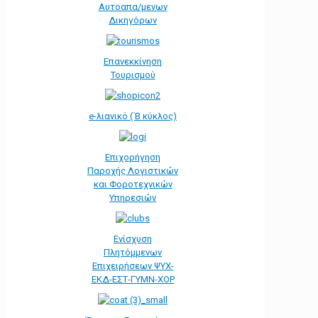
Αυτοαπα/μενων
Δικηγόρων
Επανεκκίνηση
Τουρισμού
e-λιανικό (΄Β κύκλος)
Επιχορήγηση
Παροχής Λογιστικών
και Φοροτεχνικών
Υπηρεσιών
Ενίσχυση
Πλητόμμενων
Επιχειρήσεων ΨΥΧ-
ΕΚΔ-ΕΣΤ-ΓΥΜΝ-ΧΟΡ