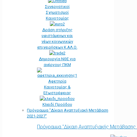
Συνεργατικοί
Σχηματισμοί
Καινοτομίας
Δράση στήριξης
υφιστάμενων και
νέων κοινωνικών
επιχειρήσεων Κ.ΑΛ.Ο.
Δημιουργία ΝΘΕ για
ανέργους ΠΚΜ
Αφετηρία
Kαινοτομίας &
Εξωστρέφειας
Κλειδί Προόδου
Πρόγραμμα “Δίκαιη Αναπτυξιακή Μετάβαση
2021-2027”
Πρόγραμμα "Δίκαιη Αναπτυξιακής Μετάβασης