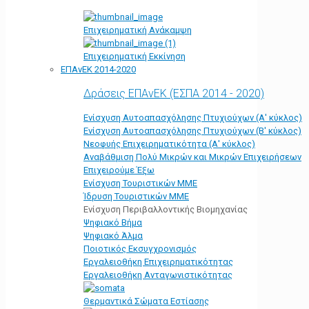
Επιχειρηματική Ανάκαμψη
Επιχειρηματική Εκκίνηση
ΕΠΑνΕΚ 2014-2020
Δράσεις ΕΠΑνΕΚ (ΕΣΠΑ 2014 - 2020)
Ενίσχυση Αυτοαπασχόλησης Πτυχιούχων (Α' κύκλος)
Ενίσχυση Αυτοαπασχόλησης Πτυχιούχων (Β' κύκλος)
Νεοφυής Επιχειρηματικότητα (Α' κύκλος)
Αναβάθμιση Πολύ Μικρών και Μικρών Επιχειρήσεων
Επιχειρούμε Έξω
Ενίσχυση Τουριστικών ΜΜΕ
Ίδρυση Τουριστικών ΜΜΕ
Ενίσχυση Περιβαλλοντικής Βιομηχανίας
Ψηφιακό Βήμα
Ψηφιακό Άλμα
Ποιοτικός Εκσυγχρονισμός
Εργαλειοθήκη Eπιχειρηματικότητας
Εργαλειοθήκη Ανταγωνιστικότητας
Θερμαντικά Σώματα Εστίασης