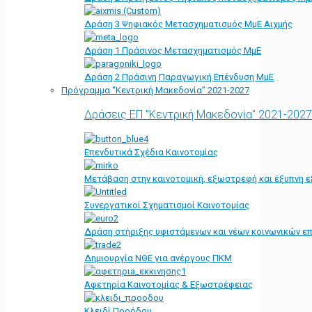
Δράση 3 Ψηφιακός Μετασχηματισμός ΜμΕ Αιχμής
Δράση 1 Πράσινος Μετασχηματισμός ΜμΕ
Δράση 2 Πράσινη Παραγωγική Επένδυση ΜμΕ
Πρόγραμμα “Κεντρική Μακεδονία” 2021-2027
Δράσεις ΕΠ "Κεντρική Μακεδονία" 2021-2027
Επενδυτικά Σχέδια Καινοτομίας
Μετάβαση στην καινοτομική, εξωστρεφή και έξυπνη ε
Συνεργατικοί Σχηματισμοί Καινοτομίας
Δράση στήριξης υφιστάμενων και νέων κοινωνικών επ
Δημιουργία ΝΘΕ για ανέργους ΠΚΜ
Αφετηρία Kαινοτομίας & Εξωστρέφειας
Κλειδί Προόδου