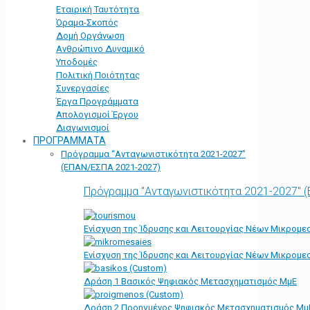
Εταιρική Ταυτότητα
Όραμα-Σκοπός
Δομή Οργάνωση
Ανθρώπινο Δυναμικό
Υποδομές
Πολιτική Ποιότητας
Συνεργασίες
Έργα Προγράμματα
Απολογισμοί Έργου
Διαγωνισμοί
ΠΡΟΓΡΑΜΜΑΤΑ
Πρόγραμμα “Ανταγωνιστικότητα 2021-2027”
(ΕΠΑΝ/ΕΣΠΑ 2021-2027)
Πρόγραμμα "Ανταγωνιστικότητα 2021-2027" 
Ενίσχυση της Ίδρυσης και Λειτουργίας Νέων Μικρομε
Ενίσχυση της Ίδρυσης και Λειτουργίας Νέων Μικρομε
Δράση 1 Βασικός Ψηφιακός Μετασχηματισμός ΜμΕ
Δράση 2 Προηγμένος Ψηφιακός Μετασχηματισμός Μμ