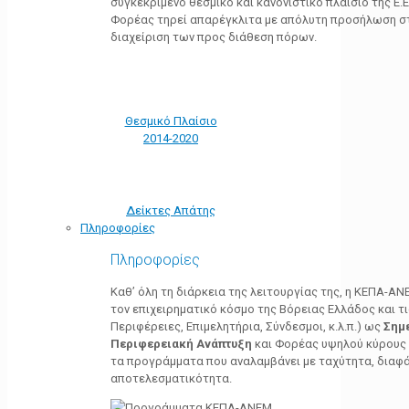
συγκεκριμένο θεσμικό και κανονιστικό πλαίσιο της Ε.Ε.
Φορέας τηρεί απαρέγκλιτα με απόλυτη προσήλωση στ
διαχείριση των προς διάθεση πόρων.
Θεσμικό Πλαίσιο
2014-2020
Δείκτες Απάτης
Πληροφορίες
Πληροφορίες
Καθ’ όλη τη διάρκεια της λειτουργίας της, η ΚΕΠΑ-Α
τον επιχειρηματικό κόσμο της Βόρειας Ελλάδος και τ
Περιφέρειες, Επιμελητήρια, Σύνδεσμοι, κ.λ.π.) ως
Σημ
Περιφερειακή Ανάπτυξη
και Φορέας υψηλού κύρους κ
τα προγράμματα που αναλαμβάνει με ταχύτητα, διαφά
αποτελεσματικότητα.