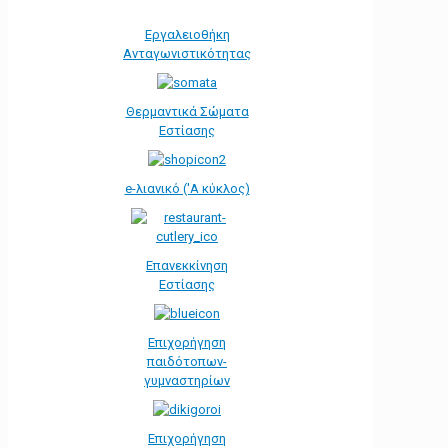
Εργαλειοθήκη
Ανταγωνιστικότητας
Θερμαντικά Σώματα
Εστίασης
e-λιανικό ('Α κύκλος)
Επανεκκίνηση
Εστίασης
Επιχορήγηση
παιδότοπων-
γυμναστηρίων
Επιχορήγηση