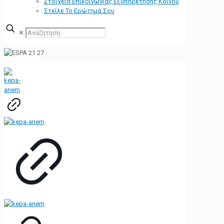
Στοιχεία Επικοινωνίας Εξυπηρέτησης Κοινού
Στείλε Το Ερώτημά Σου
✕