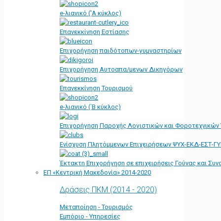
e-λιανικό ('Α κύκλος)
Επανεκκίνηση Εστίασης
Επιχορήγηση παιδότοπων-γυμναστηρίων
Επιχορήγηση Αυτοαπα/μενων Δικηγόρων
Επανεκκίνηση Τουρισμού
e-λιανικό (΄Β κύκλος)
Επιχορήγηση Παροχής Λογιστικών και Φοροτεχνικών
Ενίσχυση Πλητόμμενων Επιχειρήσεων ΨΥΧ-ΕΚΔ-ΕΣΤ-Γ
Έκτακτη Επιχορήγηση σε επιχειρήσεις Γούνας και Συ
ΕΠ «Kεντρική Μακεδονία» 2014-2020
Δράσεις ΠΚΜ (2014 - 2020)
Μεταποίηση - Τουρισμός
Εμπόριο - Υπηρεσίες