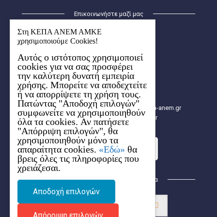
Επικοινωνήστε μαζί μας
ΚΕΠΑ – ΑΝΕΜ ΑΜΚΕ
Στη ΚΕΠΑ ΑΝΕΜ ΑΜΚΕ
Οικισμός Λήδα-Μαρία
χρησιμοποιούμε Cookies!
Κτήριο Ερμής (1ος όροφος)
Αυτός ο ιστότοπος χρησιμοποιεί
6ο χλμ. Χαριλάου-Θέρμης
cookies για να σας προσφέρει
57001 Θέρμη, Θεσσαλονίκης
την καλύτερη δυνατή εμπειρία
Aρ. ΓΕΜΗ: 154627704000
χρήσης. Μπορείτε να αποδεχτείτε
2310 480.000
ή να απορρίψετε τη χρήση τους.
2310 480.003
Πατώντας "Αποδοχή επιλογών"
info[at]e-kepa.gr, info[at]2014-2020.kepa-anem.gr
συμφωνείτε να χρησιμοποιηθούν
https://2014-2020.kepa-anem.gr
όλα τα cookies. Αν πατήσετε
"Απόρριψη επιλογών", θα
χρησιμοποιηθούν μόνο τα
απαραίτητα cookies.
«Εδώ»
θα
Στείλε τo ερώτημά σου
βρεις όλες τις πληροφορίες που
χρειάζεσαι.
Βρείτε μας στα Κοινωνικά Δίκτυα
Αποδοχή επιλογών
Απόρριψη επιλογών