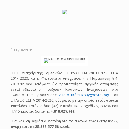
08/04/2019
Η Ε.Γ. Διαχείρισης Τομεακών Ε.Π. του ΕΤΠΑ και ΤΣ του ΕΣΠΑ
2014-2020, κα Ε. Φωτονιάτα υπέγραψε την Παρασκευή 5-4-
2019 τη νέα Απόφαση (5η τροποποίηση αρχικής απόφασης
ένταξης)Ένταξης Πράξεων Κρατικών Ενισχύσεων στο
πλαίσιο της Πρόσκλησης
«Ποιοτικός Εκσυγχρονισμός»
του
ΕΠΑνΕΚ, ΕΣΠΑ 2014-2020, σύμφωνα με την οποία
εντάσσονται
επιπλέον
τριάντα δύο (32) επενδυτικών σχεδίων, συνολικού
Π/Υ δημόσιας δαπάνης
4.818.027,94€.
Η συνολική Δημόσια Δαπάνη για το σύνολο των ενταγμένων,
ανέρχεται σε 35.382.577,58 ευρώ.