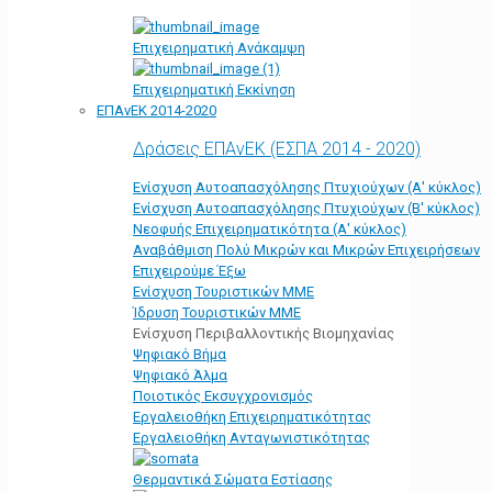
Επιχειρηματική Ανάκαμψη
Επιχειρηματική Εκκίνηση
ΕΠΑνΕΚ 2014-2020
Δράσεις ΕΠΑνΕΚ (ΕΣΠΑ 2014 - 2020)
Ενίσχυση Αυτοαπασχόλησης Πτυχιούχων (Α' κύκλος)
Ενίσχυση Αυτοαπασχόλησης Πτυχιούχων (Β' κύκλος)
Νεοφυής Επιχειρηματικότητα (Α' κύκλος)
Αναβάθμιση Πολύ Μικρών και Μικρών Επιχειρήσεων
Επιχειρούμε Έξω
Ενίσχυση Τουριστικών ΜΜΕ
Ίδρυση Τουριστικών ΜΜΕ
Ενίσχυση Περιβαλλοντικής Βιομηχανίας
Ψηφιακό Βήμα
Ψηφιακό Άλμα
Ποιοτικός Εκσυγχρονισμός
Εργαλειοθήκη Eπιχειρηματικότητας
Εργαλειοθήκη Ανταγωνιστικότητας
Θερμαντικά Σώματα Εστίασης