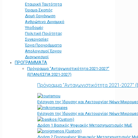
Εταιρική Ταυτότητα
Όραμα-Σκοπός
Δομή Οργάνωση
Ανθρώπινο Δυναμικό
Υποδομές
Πολιτική Ποιότητας
Συνεργασίες
Έργα Προγράμματα
Απολογισμοί Έργου
Διαγωνισμοί
ΠΡΟΓΡΑΜΜΑΤΑ
Πρόγραμμα “Ανταγωνιστικότητα 2021-2027”
(ΕΠΑΝ/ΕΣΠΑ 2021-2027)
Πρόγραμμα "Ανταγωνιστικότητα 2021-2027" 
Ενίσχυση της Ίδρυσης και Λειτουργίας Νέων Μικρομε
Ενίσχυση της Ίδρυσης και Λειτουργίας Νέων Μικρομε
Δράση 1 Βασικός Ψηφιακός Μετασχηματισμός ΜμΕ
Δράση 2 Προηγμένος Ψηφιακός Μετασχηματισμός Μμ