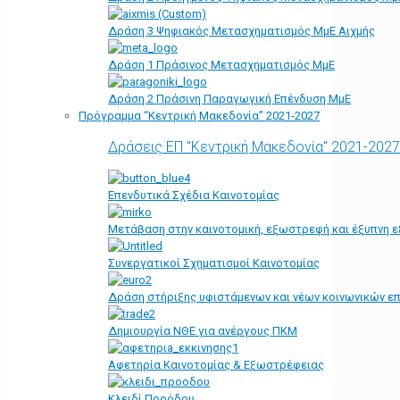
Δράση 3 Ψηφιακός Μετασχηματισμός ΜμΕ Αιχμής
Δράση 1 Πράσινος Μετασχηματισμός ΜμΕ
Δράση 2 Πράσινη Παραγωγική Επένδυση ΜμΕ
Πρόγραμμα “Κεντρική Μακεδονία” 2021-2027
Δράσεις ΕΠ "Κεντρική Μακεδονία" 2021-2027
Επενδυτικά Σχέδια Καινοτομίας
Μετάβαση στην καινοτομική, εξωστρεφή και έξυπνη ε
Συνεργατικοί Σχηματισμοί Καινοτομίας
Δράση στήριξης υφιστάμενων και νέων κοινωνικών επ
Δημιουργία ΝΘΕ για ανέργους ΠΚΜ
Αφετηρία Kαινοτομίας & Εξωστρέφειας
Κλειδί Προόδου