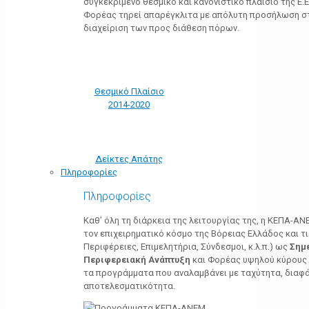
συγκεκριμένο θεσμικό και κανονιστικό πλαίσιο της Ε.Ε.
Φορέας τηρεί απαρέγκλιτα με απόλυτη προσήλωση στ
διαχείριση των προς διάθεση πόρων.
Θεσμικό Πλαίσιο
2014-2020
Δείκτες Απάτης
Πληροφορίες
Πληροφορίες
Καθ’ όλη τη διάρκεια της λειτουργίας της, η ΚΕΠΑ-Α
τον επιχειρηματικό κόσμο της Βόρειας Ελλάδος και τ
Περιφέρειες, Επιμελητήρια, Σύνδεσμοι, κ.λ.π.) ως
Σημ
Περιφερειακή Ανάπτυξη
και Φορέας υψηλού κύρους κ
τα προγράμματα που αναλαμβάνει με ταχύτητα, διαφά
αποτελεσματικότητα.