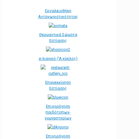
Εργαλειοθήκη
Ανταγωνιστικότητας
Θερμαντικά Σώματα
Εστίασης
e-λιανικό ('Α κύκλος)
Επανεκκίνηση
Εστίασης
Επιχορήγηση
παιδότοπων-
γυμναστηρίων
Επιχορήγηση