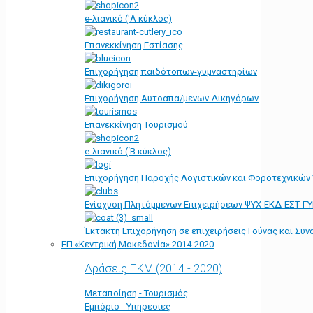
e-λιανικό ('Α κύκλος)
Επανεκκίνηση Εστίασης
Επιχορήγηση παιδότοπων-γυμναστηρίων
Επιχορήγηση Αυτοαπα/μενων Δικηγόρων
Επανεκκίνηση Τουρισμού
e-λιανικό (΄Β κύκλος)
Επιχορήγηση Παροχής Λογιστικών και Φοροτεχνικών
Ενίσχυση Πλητόμμενων Επιχειρήσεων ΨΥΧ-ΕΚΔ-ΕΣΤ-Γ
Έκτακτη Επιχορήγηση σε επιχειρήσεις Γούνας και Συ
ΕΠ «Kεντρική Μακεδονία» 2014-2020
Δράσεις ΠΚΜ (2014 - 2020)
Μεταποίηση - Τουρισμός
Εμπόριο - Υπηρεσίες