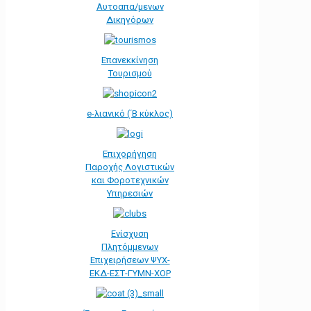
Αυτοαπα/μενων
Δικηγόρων
Επανεκκίνηση
Τουρισμού
e-λιανικό (΄Β κύκλος)
Επιχορήγηση
Παροχής Λογιστικών
και Φοροτεχνικών
Υπηρεσιών
Ενίσχυση
Πλητόμμενων
Επιχειρήσεων ΨΥΧ-
ΕΚΔ-ΕΣΤ-ΓΥΜΝ-ΧΟΡ