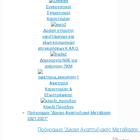
Συνεργατικοί
Σχηματισμοί
Καινοτομίας
Δράση στήριξης
υφιστάμενων και
νέων κοινωνικών
επιχειρήσεων Κ.ΑΛ.Ο.
Δημιουργία ΝΘΕ για
ανέργους ΠΚΜ
Αφετηρία
Kαινοτομίας &
Εξωστρέφειας
Κλειδί Προόδου
Πρόγραμμα “Δίκαιη Αναπτυξιακή Μετάβαση
2021-2027”
Πρόγραμμα "Δίκαιη Αναπτυξιακής Μετάβασης