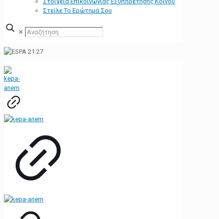
Στοιχεία Επικοινωνίας Εξυπηρέτησης Κοινού
Στείλε Το Ερώτημά Σου
✕