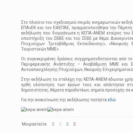
Στο πλαίσιο του σχεδιασμού σειράς ενημερωτικών εκδηλ
ΕΠΑνΕΚ και τον ΕΦΕΠΑΕ, πραγματοποιήθηκε την Πέμπτη 
εκδήλωση που διοργάνωσε η ΚΕΠΑ-ΑΝΕΜ εταίρος του ΕΦ
υποστήριξη του ΣΒΒΕ και του ΣΕΒΕ με θέμα: Διευκριν
Πτυχιούχων Τριτοβάθμιας Εκπαίδευσης», «Νεοφυής 
Τουριστικών ΜΜΕ».
Oι συγκεκριμένες δράσεις συγχρηματοδοτούνται από το
Περιφερειακής Ανάπτυξης – Αναβάθμιση ΜΜΕ και Ε
Αυτοαπασχόλησης Πτυχιούχων, Νεοφυής Επιχειρηματικό
Στην εκδήλωση τα στελέχη της ΚΕΠΑ-ΑΝΕΜ έδωσαν χρήσι
ορθή υλοποίηση των έργων τους και απάντησαν στι
δημοσιότητας, θέματα παραδοτέων, σημεία προσοχής σε ε
Για την ανακοίνωση της εκδήλωσης πατήστε
εδώ.
Μοιραστείτε