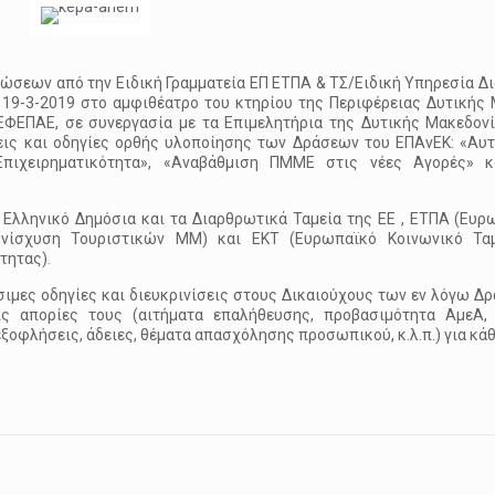
ώσεων από την Ειδική Γραμματεία ΕΠ ΕΤΠΑ & ΤΣ/Ειδική Υπηρεσία Δι
19-3-2019 στο αμφιθέατρο του κτηρίου της Περιφέρειας Δυτικής 
ΕΠΑΕ, σε συνεργασία με τα Επιμελητήρια της Δυτικής Μακεδονί
ίσεις και οδηγίες ορθής υλοποίησης των Δράσεων του ΕΠΑνΕΚ: «Α
Επιχειρηματικότητα», «Αναβάθμιση ΠΜΜΕ στις νέες Αγορές» κ
 Ελληνικό Δημόσια και τα Διαρθρωτικά Ταμεία της ΕΕ , ΕΤΠΑ (Ευρ
νίσχυση Τουριστικών ΜΜ) και ΕΚΤ (Ευρωπαϊκό Κοινωνικό Ταμ
τητας).
μες οδηγίες και διευκρινίσεις στους Δικαιούχους των εν λόγω Δρ
ς απορίες τους (αιτήματα επαλήθευσης, προβασιμότητα ΑμεΑ,
ξοφλήσεις, άδειες, θέματα απασχόλησης προσωπικού, κ.λ.π.) για κά