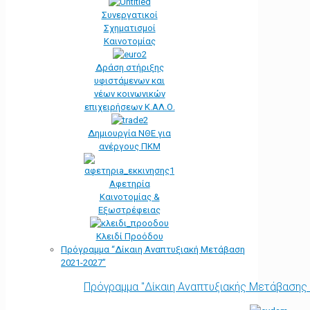
Συνεργατικοί
Σχηματισμοί
Καινοτομίας
Δράση στήριξης
υφιστάμενων και
νέων κοινωνικών
επιχειρήσεων Κ.ΑΛ.Ο.
Δημιουργία ΝΘΕ για
ανέργους ΠΚΜ
Αφετηρία
Kαινοτομίας &
Εξωστρέφειας
Κλειδί Προόδου
Πρόγραμμα “Δίκαιη Αναπτυξιακή Μετάβαση
2021-2027”
Πρόγραμμα "Δίκαιη Αναπτυξιακής Μετάβασης