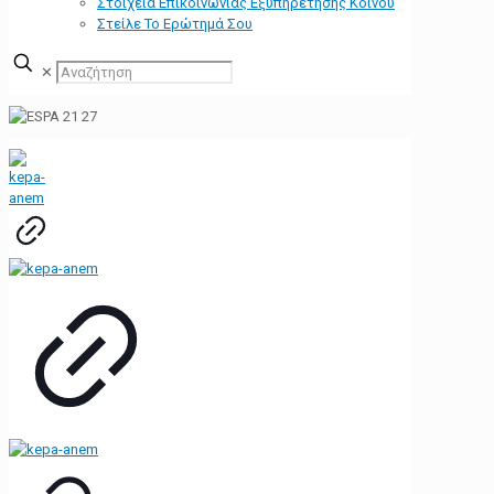
Στοιχεία Επικοινωνίας Εξυπηρέτησης Κοινού
Στείλε Το Ερώτημά Σου
✕