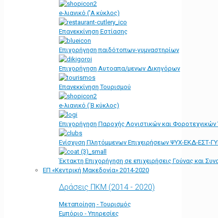
e-λιανικό ('Α κύκλος)
Επανεκκίνηση Εστίασης
Επιχορήγηση παιδότοπων-γυμναστηρίων
Επιχορήγηση Αυτοαπα/μενων Δικηγόρων
Επανεκκίνηση Τουρισμού
e-λιανικό (΄Β κύκλος)
Επιχορήγηση Παροχής Λογιστικών και Φοροτεχνικών
Ενίσχυση Πλητόμμενων Επιχειρήσεων ΨΥΧ-ΕΚΔ-ΕΣΤ-Γ
Έκτακτη Επιχορήγηση σε επιχειρήσεις Γούνας και Συ
ΕΠ «Kεντρική Μακεδονία» 2014-2020
Δράσεις ΠΚΜ (2014 - 2020)
Μεταποίηση - Τουρισμός
Εμπόριο - Υπηρεσίες