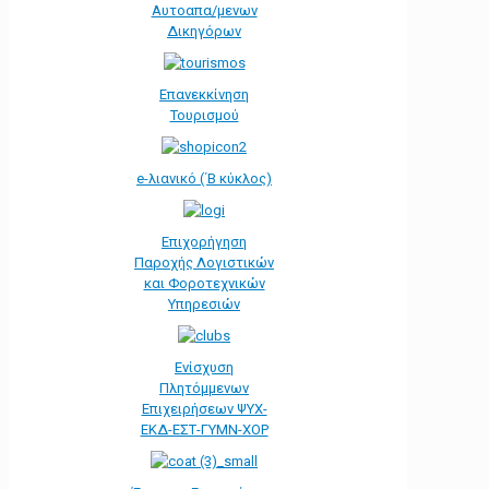
Αυτοαπα/μενων
Δικηγόρων
Επανεκκίνηση
Τουρισμού
e-λιανικό (΄Β κύκλος)
Επιχορήγηση
Παροχής Λογιστικών
και Φοροτεχνικών
Υπηρεσιών
Ενίσχυση
Πλητόμμενων
Επιχειρήσεων ΨΥΧ-
ΕΚΔ-ΕΣΤ-ΓΥΜΝ-ΧΟΡ