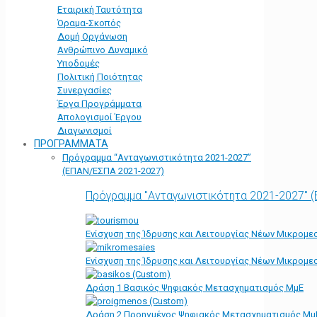
Εταιρική Ταυτότητα
Όραμα-Σκοπός
Δομή Οργάνωση
Ανθρώπινο Δυναμικό
Υποδομές
Πολιτική Ποιότητας
Συνεργασίες
Έργα Προγράμματα
Απολογισμοί Έργου
Διαγωνισμοί
ΠΡΟΓΡΑΜΜΑΤΑ
Πρόγραμμα “Ανταγωνιστικότητα 2021-2027”
(ΕΠΑΝ/ΕΣΠΑ 2021-2027)
Πρόγραμμα "Ανταγωνιστικότητα 2021-2027" 
Ενίσχυση της Ίδρυσης και Λειτουργίας Νέων Μικρομε
Ενίσχυση της Ίδρυσης και Λειτουργίας Νέων Μικρομε
Δράση 1 Βασικός Ψηφιακός Μετασχηματισμός ΜμΕ
Δράση 2 Προηγμένος Ψηφιακός Μετασχηματισμός Μμ