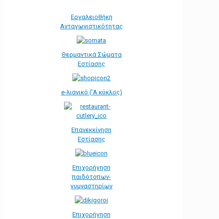
Εργαλειοθήκη
Ανταγωνιστικότητας
Θερμαντικά Σώματα
Εστίασης
e-λιανικό ('Α κύκλος)
Επανεκκίνηση
Εστίασης
Επιχορήγηση
παιδότοπων-
γυμναστηρίων
Επιχορήγηση