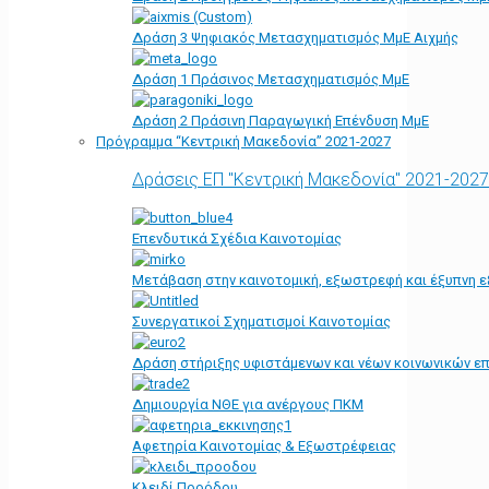
Δράση 3 Ψηφιακός Μετασχηματισμός ΜμΕ Αιχμής
Δράση 1 Πράσινος Μετασχηματισμός ΜμΕ
Δράση 2 Πράσινη Παραγωγική Επένδυση ΜμΕ
Πρόγραμμα “Κεντρική Μακεδονία” 2021-2027
Δράσεις ΕΠ "Κεντρική Μακεδονία" 2021-2027
Επενδυτικά Σχέδια Καινοτομίας
Μετάβαση στην καινοτομική, εξωστρεφή και έξυπνη ε
Συνεργατικοί Σχηματισμοί Καινοτομίας
Δράση στήριξης υφιστάμενων και νέων κοινωνικών επ
Δημιουργία ΝΘΕ για ανέργους ΠΚΜ
Αφετηρία Kαινοτομίας & Εξωστρέφειας
Κλειδί Προόδου