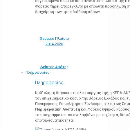
συγκεκριμένο θεσμικό και κανονιστικό πλαίσιο της Ε.Ε.
Φορέας τηρεί απαρέγκλιτα με απόλυτη προσήλωση στ
διαχείριση των προς διάθεση πόρων.
Θεσμικό Πλαίσιο
2014-2020
Δείκτες Απάτης
Πληροφορίες
Πληροφορίες
Καθ’ όλη τη διάρκεια της λειτουργίας της, η ΚΕΠΑ-Α
τον επιχειρηματικό κόσμο της Βόρειας Ελλάδος και τ
Περιφέρειες, Επιμελητήρια, Σύνδεσμοι, κ.λ.π.) ως
Σημ
Περιφερειακή Ανάπτυξη
και Φορέας υψηλού κύρους κ
τα προγράμματα που αναλαμβάνει με ταχύτητα, διαφά
αποτελεσματικότητα.