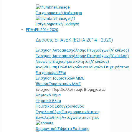
Επιχειρηματική Ανάκαμψη
Επιχειρηματική Εκκίνηση
ΕΠΑνΕΚ 2014-2020
Δράσεις ΕΠΑνΕΚ (ΕΣΠΑ 2014 - 2020)
Ενίσχυση Αυτοαπασχόλησης Πτυχιούχων (Α' κύκλος)
Ενίσχυση Αυτοαπασχόλησης Πτυχιούχων (Β' κύκλος)
Νεοφυής Επιχειρηματικότητα (Α' κύκλος)
Αναβάθμιση Πολύ Μικρών και Μικρών Επιχειρήσεων
Επιχειρούμε Έξω
Ενίσχυση Τουριστικών ΜΜΕ
Ίδρυση Τουριστικών ΜΜΕ
Ενίσχυση Περιβαλλοντικής Βιομηχανίας
Ψηφιακό Βήμα
Ψηφιακό Άλμα
Ποιοτικός Εκσυγχρονισμός
Εργαλειοθήκη Eπιχειρηματικότητας
Εργαλειοθήκη Ανταγωνιστικότητας
Θερμαντικά Σώματα Εστίασης