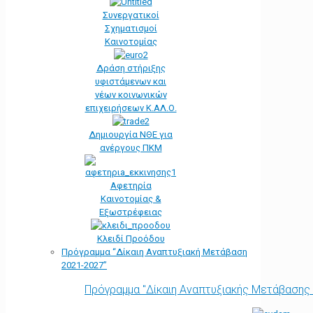
Συνεργατικοί
Σχηματισμοί
Καινοτομίας
Δράση στήριξης
υφιστάμενων και
νέων κοινωνικών
επιχειρήσεων Κ.ΑΛ.Ο.
Δημιουργία ΝΘΕ για
ανέργους ΠΚΜ
Αφετηρία
Kαινοτομίας &
Εξωστρέφειας
Κλειδί Προόδου
Πρόγραμμα “Δίκαιη Αναπτυξιακή Μετάβαση
2021-2027”
Πρόγραμμα "Δίκαιη Αναπτυξιακής Μετάβασης