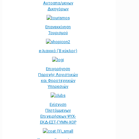
Αυτοαπα/μενων
Δικηγόρων
Επανεκκίνηση
Τουρισμού
e-λιανικό (΄Β κύκλος)
Επιχορήγηση
Παροχής Λογιστικών
και Φοροτεχνικών
Υπηρεσιών
Ενίσχυση
Πλητόμμενων
Επιχειρήσεων ΨΥΧ-
ΕΚΔ-ΕΣΤ-ΓΥΜΝ-ΧΟΡ