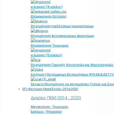
e-λιανικό ('Α κύκλος)
Επανεκκίνηση Εστίασης
Επιχορήγηση παιδότοπων-γυμναστηρίων
Επιχορήγηση Αυτοαπα/μενων Δικηγόρων
Επανεκκίνηση Τουρισμού
e-λιανικό (΄Β κύκλος)
Επιχορήγηση Παροχής Λογιστικών και Φοροτεχνικών
Ενίσχυση Πλητόμμενων Επιχειρήσεων ΨΥΧ-ΕΚΔ-ΕΣΤ-Γ
Έκτακτη Επιχορήγηση σε επιχειρήσεις Γούνας και Συ
ΕΠ «Kεντρική Μακεδονία» 2014-2020
Δράσεις ΠΚΜ (2014 - 2020)
Μεταποίηση - Τουρισμός
Εμπόριο - Υπηρεσίες