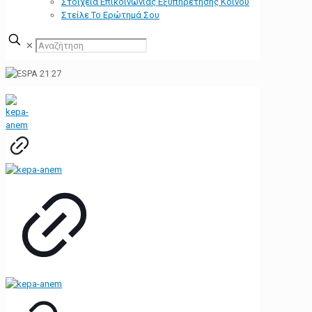
Στοιχεία Επικοινωνίας Εξυπηρέτησης Κοινού
Στείλε Το Ερώτημά Σου
✕