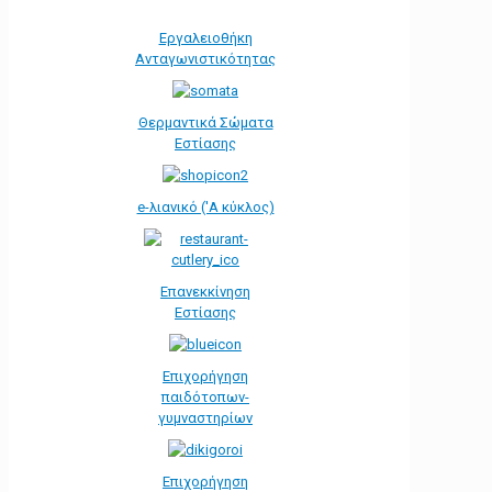
Εργαλειοθήκη
Ανταγωνιστικότητας
Θερμαντικά Σώματα
Εστίασης
e-λιανικό ('Α κύκλος)
Επανεκκίνηση
Εστίασης
Επιχορήγηση
παιδότοπων-
γυμναστηρίων
Επιχορήγηση