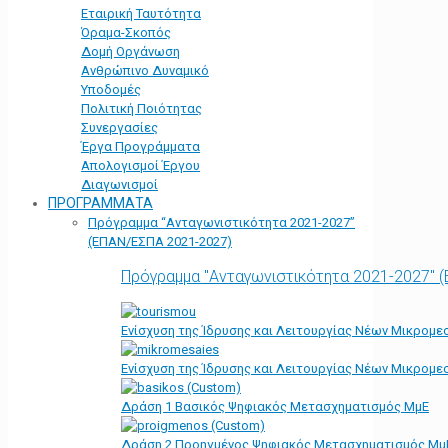
Εταιρική Ταυτότητα
Όραμα-Σκοπός
Δομή Οργάνωση
Ανθρώπινο Δυναμικό
Υποδομές
Πολιτική Ποιότητας
Συνεργασίες
Έργα Προγράμματα
Απολογισμοί Έργου
Διαγωνισμοί
ΠΡΟΓΡΑΜΜΑΤΑ
Πρόγραμμα “Ανταγωνιστικότητα 2021-2027”
(ΕΠΑΝ/ΕΣΠΑ 2021-2027)
Πρόγραμμα "Ανταγωνιστικότητα 2021-2027" 
Ενίσχυση της Ίδρυσης και Λειτουργίας Νέων Μικρομε
Ενίσχυση της Ίδρυσης και Λειτουργίας Νέων Μικρομε
Δράση 1 Βασικός Ψηφιακός Μετασχηματισμός ΜμΕ
Δράση 2 Προηγμένος Ψηφιακός Μετασχηματισμός Μμ