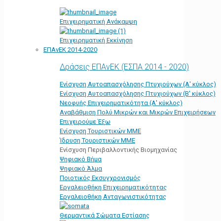
Επιχειρηματική Ανάκαμψη
Επιχειρηματική Εκκίνηση
ΕΠΑνΕΚ 2014-2020
Δράσεις ΕΠΑνΕΚ (ΕΣΠΑ 2014 - 2020)
Ενίσχυση Αυτοαπασχόλησης Πτυχιούχων (Α' κύκλος)
Ενίσχυση Αυτοαπασχόλησης Πτυχιούχων (Β' κύκλος)
Νεοφυής Επιχειρηματικότητα (Α' κύκλος)
Αναβάθμιση Πολύ Μικρών και Μικρών Επιχειρήσεων
Επιχειρούμε Έξω
Ενίσχυση Τουριστικών ΜΜΕ
Ίδρυση Τουριστικών ΜΜΕ
Ενίσχυση Περιβαλλοντικής Βιομηχανίας
Ψηφιακό Βήμα
Ψηφιακό Άλμα
Ποιοτικός Εκσυγχρονισμός
Εργαλειοθήκη Eπιχειρηματικότητας
Εργαλειοθήκη Ανταγωνιστικότητας
Θερμαντικά Σώματα Εστίασης