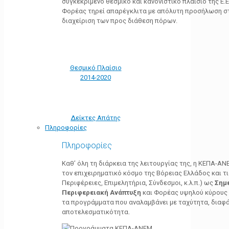
συγκεκριμένο θεσμικό και κανονιστικό πλαίσιο της Ε.Ε.
Φορέας τηρεί απαρέγκλιτα με απόλυτη προσήλωση στ
διαχείριση των προς διάθεση πόρων.
Θεσμικό Πλαίσιο
2014-2020
Δείκτες Απάτης
Πληροφορίες
Πληροφορίες
Καθ’ όλη τη διάρκεια της λειτουργίας της, η ΚΕΠΑ-Α
τον επιχειρηματικό κόσμο της Βόρειας Ελλάδος και τ
Περιφέρειες, Επιμελητήρια, Σύνδεσμοι, κ.λ.π.) ως
Σημ
Περιφερειακή Ανάπτυξη
και Φορέας υψηλού κύρους κ
τα προγράμματα που αναλαμβάνει με ταχύτητα, διαφά
αποτελεσματικότητα.