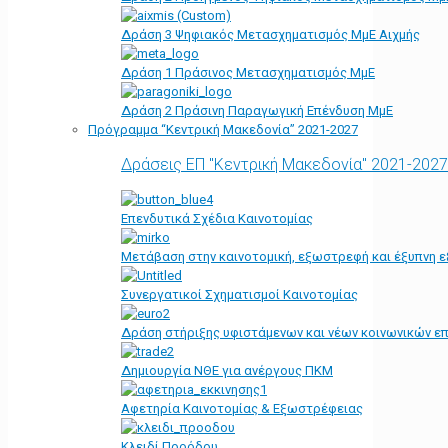
Δράση 3 Ψηφιακός Μετασχηματισμός ΜμΕ Αιχμής
Δράση 1 Πράσινος Μετασχηματισμός ΜμΕ
Δράση 2 Πράσινη Παραγωγική Επένδυση ΜμΕ
Πρόγραμμα “Κεντρική Μακεδονία” 2021-2027
Δράσεις ΕΠ "Κεντρική Μακεδονία" 2021-2027
Επενδυτικά Σχέδια Καινοτομίας
Μετάβαση στην καινοτομική, εξωστρεφή και έξυπνη ε
Συνεργατικοί Σχηματισμοί Καινοτομίας
Δράση στήριξης υφιστάμενων και νέων κοινωνικών επ
Δημιουργία ΝΘΕ για ανέργους ΠΚΜ
Αφετηρία Kαινοτομίας & Εξωστρέφειας
Κλειδί Προόδου