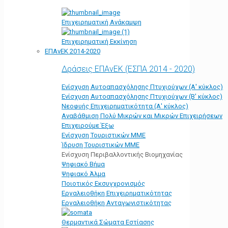
Επιχειρηματική Ανάκαμψη
Επιχειρηματική Εκκίνηση
ΕΠΑνΕΚ 2014-2020
Δράσεις ΕΠΑνΕΚ (ΕΣΠΑ 2014 - 2020)
Ενίσχυση Αυτοαπασχόλησης Πτυχιούχων (Α' κύκλος)
Ενίσχυση Αυτοαπασχόλησης Πτυχιούχων (Β' κύκλος)
Νεοφυής Επιχειρηματικότητα (Α' κύκλος)
Αναβάθμιση Πολύ Μικρών και Μικρών Επιχειρήσεων
Επιχειρούμε Έξω
Ενίσχυση Τουριστικών ΜΜΕ
Ίδρυση Τουριστικών ΜΜΕ
Ενίσχυση Περιβαλλοντικής Βιομηχανίας
Ψηφιακό Βήμα
Ψηφιακό Άλμα
Ποιοτικός Εκσυγχρονισμός
Εργαλειοθήκη Eπιχειρηματικότητας
Εργαλειοθήκη Ανταγωνιστικότητας
Θερμαντικά Σώματα Εστίασης