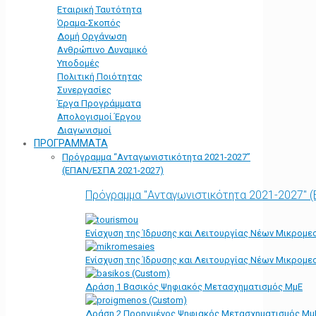
Εταιρική Ταυτότητα
Όραμα-Σκοπός
Δομή Οργάνωση
Ανθρώπινο Δυναμικό
Υποδομές
Πολιτική Ποιότητας
Συνεργασίες
Έργα Προγράμματα
Απολογισμοί Έργου
Διαγωνισμοί
ΠΡΟΓΡΑΜΜΑΤΑ
Πρόγραμμα “Ανταγωνιστικότητα 2021-2027”
(ΕΠΑΝ/ΕΣΠΑ 2021-2027)
Πρόγραμμα "Ανταγωνιστικότητα 2021-2027" 
Ενίσχυση της Ίδρυσης και Λειτουργίας Νέων Μικρομε
Ενίσχυση της Ίδρυσης και Λειτουργίας Νέων Μικρομε
Δράση 1 Βασικός Ψηφιακός Μετασχηματισμός ΜμΕ
Δράση 2 Προηγμένος Ψηφιακός Μετασχηματισμός Μμ