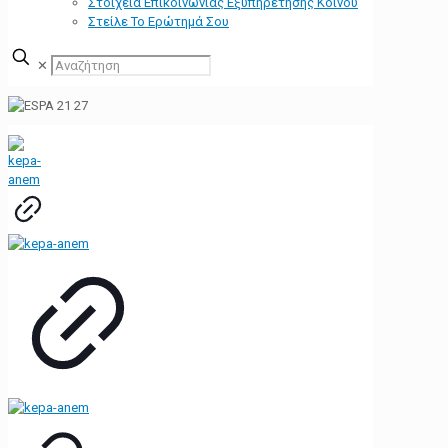
Στοιχεία Επικοινωνίας Εξυπηρέτησης Κοινού
Στείλε Το Ερώτημά Σου
✕