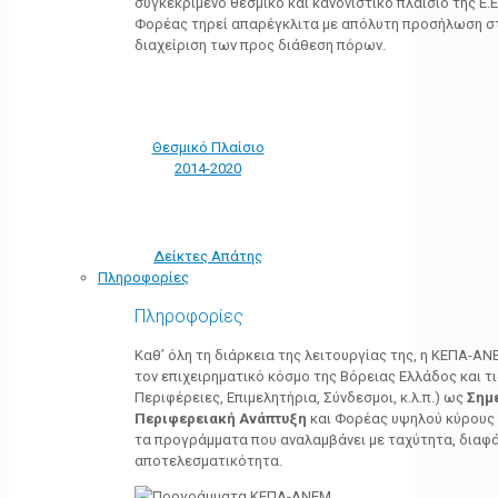
συγκεκριμένο θεσμικό και κανονιστικό πλαίσιο της Ε.Ε.
Φορέας τηρεί απαρέγκλιτα με απόλυτη προσήλωση στ
διαχείριση των προς διάθεση πόρων.
Θεσμικό Πλαίσιο
2014-2020
Δείκτες Απάτης
Πληροφορίες
Πληροφορίες
Καθ’ όλη τη διάρκεια της λειτουργίας της, η ΚΕΠΑ-Α
τον επιχειρηματικό κόσμο της Βόρειας Ελλάδος και τ
Περιφέρειες, Επιμελητήρια, Σύνδεσμοι, κ.λ.π.) ως
Σημ
Περιφερειακή Ανάπτυξη
και Φορέας υψηλού κύρους κ
τα προγράμματα που αναλαμβάνει με ταχύτητα, διαφά
αποτελεσματικότητα.