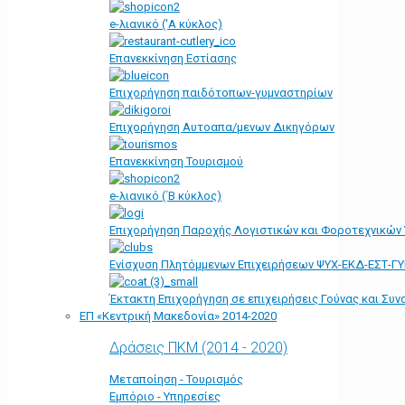
e-λιανικό ('Α κύκλος)
Επανεκκίνηση Εστίασης
Επιχορήγηση παιδότοπων-γυμναστηρίων
Επιχορήγηση Αυτοαπα/μενων Δικηγόρων
Επανεκκίνηση Τουρισμού
e-λιανικό (΄Β κύκλος)
Επιχορήγηση Παροχής Λογιστικών και Φοροτεχνικών
Ενίσχυση Πλητόμμενων Επιχειρήσεων ΨΥΧ-ΕΚΔ-ΕΣΤ-Γ
Έκτακτη Επιχορήγηση σε επιχειρήσεις Γούνας και Συ
ΕΠ «Kεντρική Μακεδονία» 2014-2020
Δράσεις ΠΚΜ (2014 - 2020)
Μεταποίηση - Τουρισμός
Εμπόριο - Υπηρεσίες