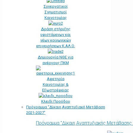
Συνεργατικοί
Σχηματισμοί
Καινοτομίας
Δράση στήριξης
υφιστάμενων και
νέων κοινωνικών
επιχειρήσεων Κ.ΑΛ.Ο.
Δημιουργία ΝΘΕ για
ανέργους ΠΚΜ
Αφετηρία
Kαινοτομίας &
Εξωστρέφειας
Κλειδί Προόδου
Πρόγραμμα “Δίκαιη Αναπτυξιακή Μετάβαση
2021-2027”
Πρόγραμμα "Δίκαιη Αναπτυξιακής Μετάβασης