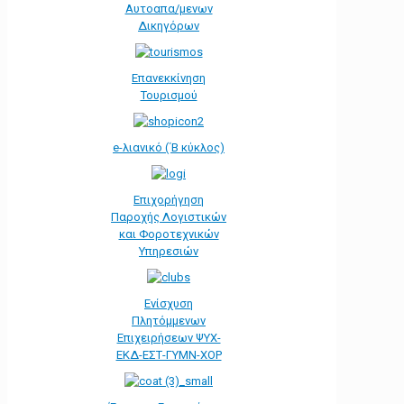
Αυτοαπα/μενων
Δικηγόρων
Επανεκκίνηση
Τουρισμού
e-λιανικό (΄Β κύκλος)
Επιχορήγηση
Παροχής Λογιστικών
και Φοροτεχνικών
Υπηρεσιών
Ενίσχυση
Πλητόμμενων
Επιχειρήσεων ΨΥΧ-
ΕΚΔ-ΕΣΤ-ΓΥΜΝ-ΧΟΡ