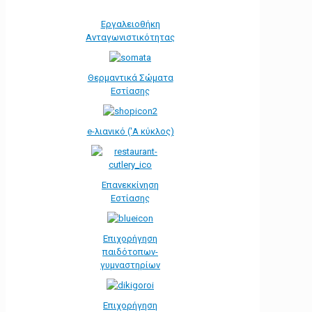
Εργαλειοθήκη
Ανταγωνιστικότητας
Θερμαντικά Σώματα
Εστίασης
e-λιανικό ('Α κύκλος)
Επανεκκίνηση
Εστίασης
Επιχορήγηση
παιδότοπων-
γυμναστηρίων
Επιχορήγηση