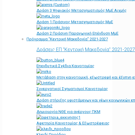
Δράση 3 Ψηφιακός Μετασχηματισμός ΜμΕ Αιχμής
Δράση 1 Πράσινος Μετασχηματισμός ΜμΕ
Δράση 2 Πράσινη Παραγωγική Επένδυση ΜμΕ
Πρόγραμμα “Κεντρική Μακεδονία” 2021-2027
Δράσεις ΕΠ "Κεντρική Μακεδονία" 2021-2027
Επενδυτικά Σχέδια Καινοτομίας
Μετάβαση στην καινοτομική, εξωστρεφή και έξυπνη ε
Συνεργατικοί Σχηματισμοί Καινοτομίας
Δράση στήριξης υφιστάμενων και νέων κοινωνικών επ
Δημιουργία ΝΘΕ για ανέργους ΠΚΜ
Αφετηρία Kαινοτομίας & Εξωστρέφειας
Κλειδί Προόδου