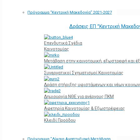
Πρόγραμμα “Κεντρική Μακεδονία” 2021-2027
Δράσεις ΕΠ "Κεντρική Μακεδο
Επενδυτικά Σχέδια
Καινοτομίας
Μετάβαση στην καινοτομική, εξωστρεφή και έξ
Συνεργατικοί Σχηματισμοί Καινοτομίας
Δράση στήριξης υφιστάμενων και νέων κοινων
Δημιουργία ΝΘΕ για ανέργους ΠΚΜ
Αφετηρία Kαινοτομίας & Εξωστρέφειας
Κλειδί Προόδου
Πρόγραμμα “Δίκαιη Αναπτυξιακή Μετάβαση