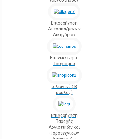
γυμναστηρίων
Επιχορήγηση
Αυτοαπα/μενων
Δικηγόρων
Επανεκκίνηση
Τουρισμού
e-λιανικό (΄Β
κύκλος)
Επιχορήγηση
Παροχής
Λογιστικών και
Φοροτεχνικών