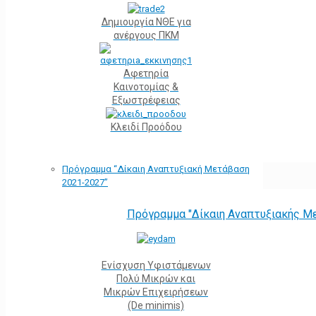
Δημιουργία ΝΘΕ για
ανέργους ΠΚΜ
Αφετηρία
Kαινοτομίας &
Εξωστρέφειας
Κλειδί Προόδου
Πρόγραμμα “Δίκαιη Αναπτυξιακή Μετάβαση
2021-2027”
Πρόγραμμα "Δίκαιη Αναπτυξιακής Μ
Ενίσχυση Υφιστάμενων
Πολύ Μικρών και
Μικρών Επιχειρήσεων
(De minimis)