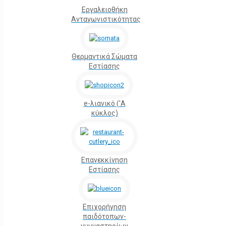
Εργαλειοθήκη
Ανταγωνιστικότητας
Θερμαντικά Σώματα
Εστίασης
e-λιανικό ('Α
κύκλος)
Επανεκκίνηση
Εστίασης
Επιχορήγηση
παιδότοπων-