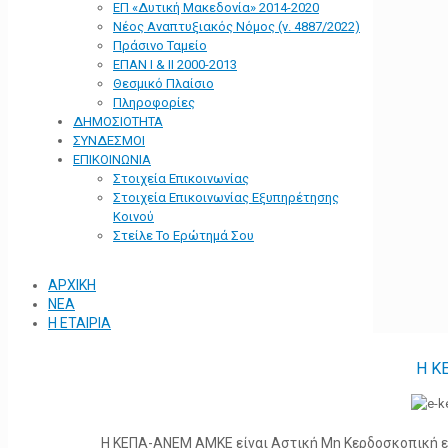
ΕΠ «Δυτική Μακεδονία» 2014-2020
Νέος Αναπτυξιακός Νόμος (ν. 4887/2022)
Πράσινο Ταμείο
ΕΠΑΝ Ι & ΙΙ 2000-2013
Θεσμικό Πλαίσιο
Πληροφορίες
ΔΗΜΟΣΙΟΤΗΤΑ
ΣΥΝΔΕΣΜΟΙ
ΕΠΙΚΟΙΝΩΝΙΑ
Στοιχεία Επικοινωνίας
Στοιχεία Επικοινωνίας Εξυπηρέτησης
Κοινού
Στείλε Το Ερώτημά Σου
ΑΡΧΙΚΗ
ΝΕΑ
Η ΕΤΑΙΡΙΑ
Η Κ
Η ΚΕΠΑ-ΑΝΕΜ ΑΜΚΕ είναι Αστική Μη Κερδοσκοπική ετα