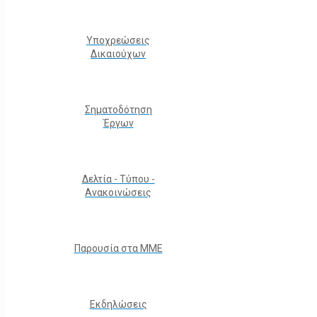
Υποχρεώσεις
Δικαιούχων
Σηματοδότηση
Έργων
Δελτία - Τύπου -
Ανακοινώσεις
Παρουσία στα ΜΜΕ
Εκδηλώσεις