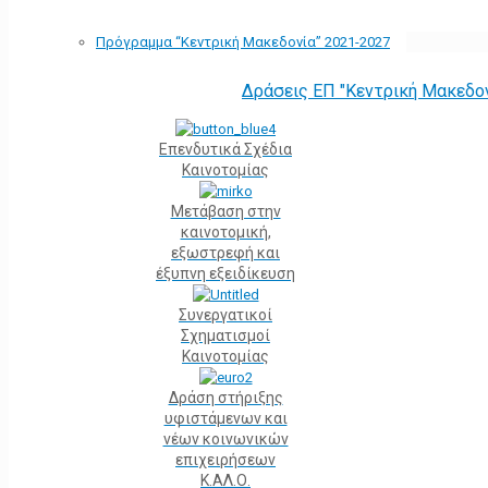
Πρόγραμμα “Κεντρική Μακεδονία” 2021-2027
Δράσεις ΕΠ "Κεντρική Μακεδο
Επενδυτικά Σχέδια
Καινοτομίας
Μετάβαση στην
καινοτομική,
εξωστρεφή και
έξυπνη εξειδίκευση
Συνεργατικοί
Σχηματισμοί
Καινοτομίας
Δράση στήριξης
υφιστάμενων και
νέων κοινωνικών
επιχειρήσεων
Κ.ΑΛ.Ο.