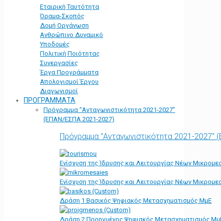
Εταιρική Ταυτότητα
Όραμα-Σκοπός
Δομή Οργάνωση
Ανθρώπινο Δυναμικό
Υποδομές
Πολιτική Ποιότητας
Συνεργασίες
Έργα Προγράμματα
Απολογισμοί Έργου
Διαγωνισμοί
ΠΡΟΓΡΑΜΜΑΤΑ
Πρόγραμμα “Ανταγωνιστικότητα 2021-2027”
(ΕΠΑΝ/ΕΣΠΑ 2021-2027)
Πρόγραμμα "Ανταγωνιστικότητα 2021-2027" 
Ενίσχυση της Ίδρυσης και Λειτουργίας Νέων Μικρομε
Ενίσχυση της Ίδρυσης και Λειτουργίας Νέων Μικρομε
Δράση 1 Βασικός Ψηφιακός Μετασχηματισμός ΜμΕ
Δράση 2 Προηγμένος Ψηφιακός Μετασχηματισμός Μμ