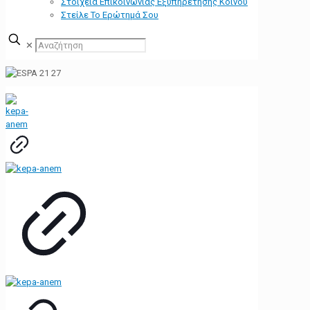
Στοιχεία Επικοινωνίας Εξυπηρέτησης Κοινού
Στείλε Το Ερώτημά Σου
✕