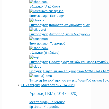
e-λιανικό ('Α κύκλος)
Επανεκκίνηση Εστίασης
Επιχορήγηση παιδότοπων-γυμναστηρίων
Επιχορήγηση Αυτοαπα/μενων Δικηγόρων
Επανεκκίνηση Τουρισμού
e-λιανικό (΄Β κύκλος)
Επιχορήγηση Παροχής Λογιστικών και Φοροτεχνικών
Ενίσχυση Πλητόμμενων Επιχειρήσεων ΨΥΧ-ΕΚΔ-ΕΣΤ-Γ
Έκτακτη Επιχορήγηση σε επιχειρήσεις Γούνας και Συ
ΕΠ «Kεντρική Μακεδονία» 2014-2020
Δράσεις ΠΚΜ (2014 - 2020)
Μεταποίηση - Τουρισμός
Εμπόριο - Υπηρεσίες