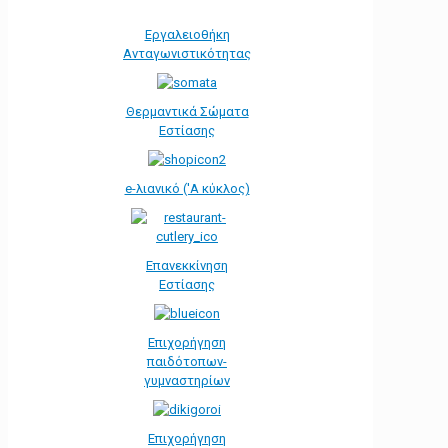
Εργαλειοθήκη
Ανταγωνιστικότητας
Θερμαντικά Σώματα
Εστίασης
e-λιανικό ('Α κύκλος)
Επανεκκίνηση
Εστίασης
Επιχορήγηση
παιδότοπων-
γυμναστηρίων
Επιχορήγηση