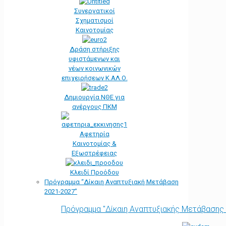
Συνεργατικοί
Σχηματισμοί
Καινοτομίας
Δράση στήριξης
υφιστάμενων και
νέων κοινωνικών
επιχειρήσεων Κ.ΑΛ.Ο.
Δημιουργία ΝΘΕ για
ανέργους ΠΚΜ
Αφετηρία
Kαινοτομίας &
Εξωστρέφειας
Κλειδί Προόδου
Πρόγραμμα “Δίκαιη Αναπτυξιακή Μετάβαση
2021-2027”
Πρόγραμμα "Δίκαιη Αναπτυξιακής Μετάβασης