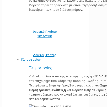
συγκεκριμένο θεσμικό και κανονιστικό πλαίσιο της Ε.Ε.
Φορέας τηρεί απαρέγκλιτα με απόλυτη προσήλωση στ
διαχείριση των προς διάθεση πόρων.
Θεσμικό Πλαίσιο
2014-2020
Δείκτες Απάτης
Πληροφορίες
Πληροφορίες
Καθ’ όλη τη διάρκεια της λειτουργίας της, η ΚΕΠΑ-Α
τον επιχειρηματικό κόσμο της Βόρειας Ελλάδος και τ
Περιφέρειες, Επιμελητήρια, Σύνδεσμοι, κ.λ.π.) ως
Σημ
Περιφερειακή Ανάπτυξη
και Φορέας υψηλού κύρους κ
τα προγράμματα που αναλαμβάνει με ταχύτητα, διαφά
αποτελεσματικότητα.