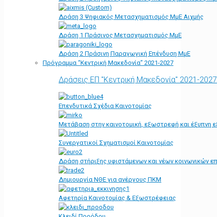
Δράση 3 Ψηφιακός Μετασχηματισμός ΜμΕ Αιχμής
Δράση 1 Πράσινος Μετασχηματισμός ΜμΕ
Δράση 2 Πράσινη Παραγωγική Επένδυση ΜμΕ
Πρόγραμμα “Κεντρική Μακεδονία” 2021-2027
Δράσεις ΕΠ "Κεντρική Μακεδονία" 2021-2027
Επενδυτικά Σχέδια Καινοτομίας
Μετάβαση στην καινοτομική, εξωστρεφή και έξυπνη ε
Συνεργατικοί Σχηματισμοί Καινοτομίας
Δράση στήριξης υφιστάμενων και νέων κοινωνικών επ
Δημιουργία ΝΘΕ για ανέργους ΠΚΜ
Αφετηρία Kαινοτομίας & Εξωστρέφειας
Κλειδί Προόδου