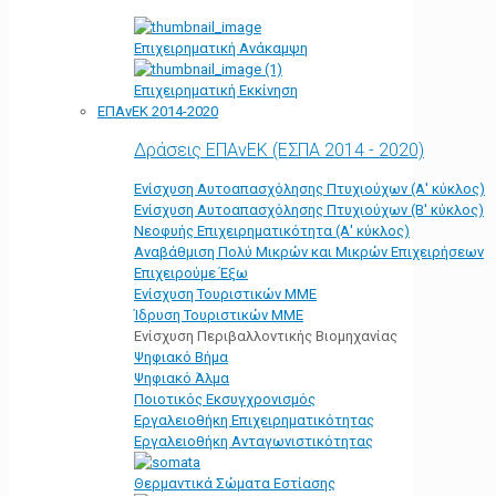
Επιχειρηματική Ανάκαμψη
Επιχειρηματική Εκκίνηση
ΕΠΑνΕΚ 2014-2020
Δράσεις ΕΠΑνΕΚ (ΕΣΠΑ 2014 - 2020)
Ενίσχυση Αυτοαπασχόλησης Πτυχιούχων (Α' κύκλος)
Ενίσχυση Αυτοαπασχόλησης Πτυχιούχων (Β' κύκλος)
Νεοφυής Επιχειρηματικότητα (Α' κύκλος)
Αναβάθμιση Πολύ Μικρών και Μικρών Επιχειρήσεων
Επιχειρούμε Έξω
Ενίσχυση Τουριστικών ΜΜΕ
Ίδρυση Τουριστικών ΜΜΕ
Ενίσχυση Περιβαλλοντικής Βιομηχανίας
Ψηφιακό Βήμα
Ψηφιακό Άλμα
Ποιοτικός Εκσυγχρονισμός
Εργαλειοθήκη Eπιχειρηματικότητας
Εργαλειοθήκη Ανταγωνιστικότητας
Θερμαντικά Σώματα Εστίασης