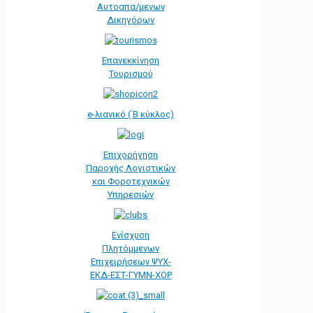
Αυτοαπα/μενων
Δικηγόρων
Επανεκκίνηση
Τουρισμού
e-λιανικό (΄Β κύκλος)
Επιχορήγηση
Παροχής Λογιστικών
και Φοροτεχνικών
Υπηρεσιών
Ενίσχυση
Πλητόμμενων
Επιχειρήσεων ΨΥΧ-
ΕΚΔ-ΕΣΤ-ΓΥΜΝ-ΧΟΡ