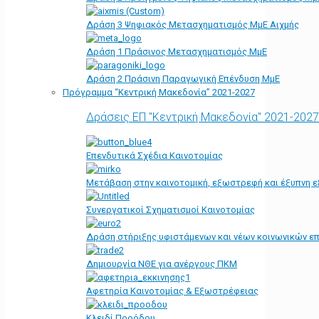
Δράση 3 Ψηφιακός Μετασχηματισμός ΜμΕ Αιχμής
Δράση 1 Πράσινος Μετασχηματισμός ΜμΕ
Δράση 2 Πράσινη Παραγωγική Επένδυση ΜμΕ
Πρόγραμμα “Κεντρική Μακεδονία” 2021-2027
Δράσεις ΕΠ "Κεντρική Μακεδονία" 2021-2027
Επενδυτικά Σχέδια Καινοτομίας
Μετάβαση στην καινοτομική, εξωστρεφή και έξυπνη ε
Συνεργατικοί Σχηματισμοί Καινοτομίας
Δράση στήριξης υφιστάμενων και νέων κοινωνικών επ
Δημιουργία ΝΘΕ για ανέργους ΠΚΜ
Αφετηρία Kαινοτομίας & Εξωστρέφειας
Κλειδί Προόδου