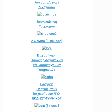
Αυτοαπα/μενων
Δικηγόρων
Επανεκκίνηση
Τουρισμού
e-λιανικό (΄Β κύκλος)
Επιχορήγηση
Παροχής Λογιστικών
και Φοροτεχνικών
Υπηρεσιών
Ενίσχυση
Πλητόμμενων
Επιχειρήσεων ΨΥΧ-
ΕΚΔ-ΕΣΤ-ΓΥΜΝ-ΧΟΡ