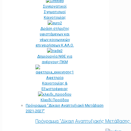
Συνεργατικοί
Σχηματισμοί
Καινοτομίας
Δράση στήριξης
υφιστάμενων και
νέων κοινωνικών
επιχειρήσεων Κ.ΑΛ.Ο.
Δημιουργία ΝΘΕ για
ανέργους ΠΚΜ
Αφετηρία
Kαινοτομίας &
Εξωστρέφειας
Κλειδί Προόδου
Πρόγραμμα “Δίκαιη Αναπτυξιακή Μετάβαση
2021-2027”
Πρόγραμμα "Δίκαιη Αναπτυξιακής Μετάβασης