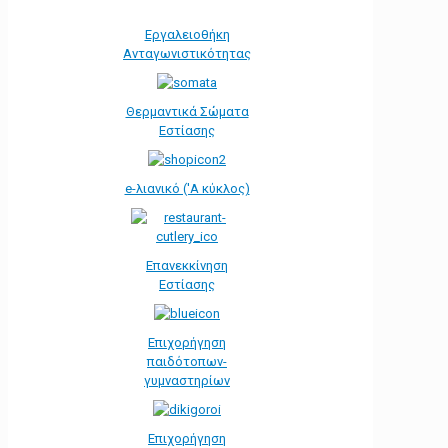
Εργαλειοθήκη
Ανταγωνιστικότητας
Θερμαντικά Σώματα
Εστίασης
e-λιανικό ('Α κύκλος)
Επανεκκίνηση
Εστίασης
Επιχορήγηση
παιδότοπων-
γυμναστηρίων
Επιχορήγηση