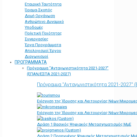
Εταιρική Ταυτότητα
Όραμα-Σκοπός
Δομή Οργάνωση
Ανθρώπινο Δυναμικό
Υποδομές
Πολιτική Ποιότητας
Συνεργασίες
Έργα Προγράμματα
Απολογισμοί Έργου
Διαγωνισμοί
ΠΡΟΓΡΑΜΜΑΤΑ
Πρόγραμμα “Ανταγωνιστικότητα 2021-2027”
(ΕΠΑΝ/ΕΣΠΑ 2021-2027)
Πρόγραμμα "Ανταγωνιστικότητα 2021-2027" 
Ενίσχυση της Ίδρυσης και Λειτουργίας Νέων Μικρομε
Ενίσχυση της Ίδρυσης και Λειτουργίας Νέων Μικρομε
Δράση 1 Βασικός Ψηφιακός Μετασχηματισμός ΜμΕ
Δράση 2 Προηγμένος Ψηφιακός Μετασχηματισμός Μμ