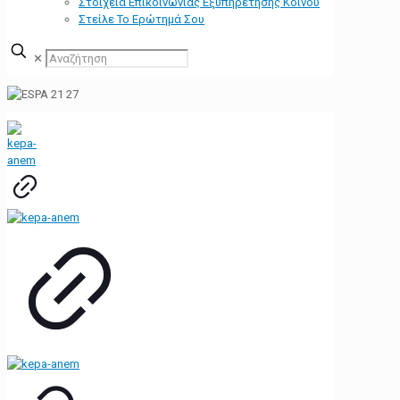
Στοιχεία Επικοινωνίας Εξυπηρέτησης Κοινού
Στείλε Το Ερώτημά Σου
✕