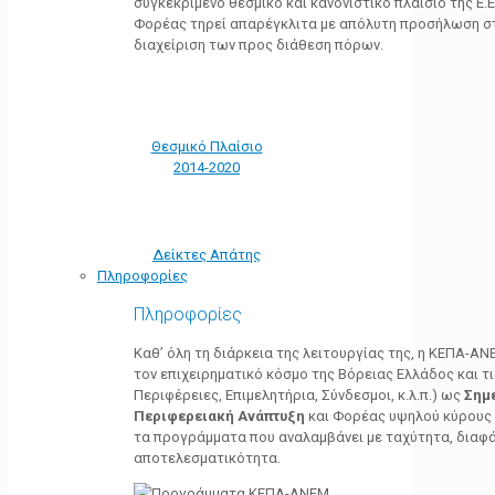
συγκεκριμένο θεσμικό και κανονιστικό πλαίσιο της Ε.Ε.
Φορέας τηρεί απαρέγκλιτα με απόλυτη προσήλωση στ
διαχείριση των προς διάθεση πόρων.
Θεσμικό Πλαίσιο
2014-2020
Δείκτες Απάτης
Πληροφορίες
Πληροφορίες
Καθ’ όλη τη διάρκεια της λειτουργίας της, η ΚΕΠΑ-Α
τον επιχειρηματικό κόσμο της Βόρειας Ελλάδος και τ
Περιφέρειες, Επιμελητήρια, Σύνδεσμοι, κ.λ.π.) ως
Σημ
Περιφερειακή Ανάπτυξη
και Φορέας υψηλού κύρους κ
τα προγράμματα που αναλαμβάνει με ταχύτητα, διαφά
αποτελεσματικότητα.