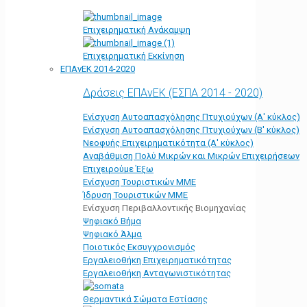
Επιχειρηματική Ανάκαμψη
Επιχειρηματική Εκκίνηση
ΕΠΑνΕΚ 2014-2020
Δράσεις ΕΠΑνΕΚ (ΕΣΠΑ 2014 - 2020)
Ενίσχυση Αυτοαπασχόλησης Πτυχιούχων (Α' κύκλος)
Ενίσχυση Αυτοαπασχόλησης Πτυχιούχων (Β' κύκλος)
Νεοφυής Επιχειρηματικότητα (Α' κύκλος)
Αναβάθμιση Πολύ Μικρών και Μικρών Επιχειρήσεων
Επιχειρούμε Έξω
Ενίσχυση Τουριστικών ΜΜΕ
Ίδρυση Τουριστικών ΜΜΕ
Ενίσχυση Περιβαλλοντικής Βιομηχανίας
Ψηφιακό Βήμα
Ψηφιακό Άλμα
Ποιοτικός Εκσυγχρονισμός
Εργαλειοθήκη Eπιχειρηματικότητας
Εργαλειοθήκη Ανταγωνιστικότητας
Θερμαντικά Σώματα Εστίασης