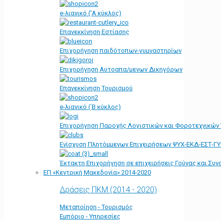
e-λιανικό ('Α κύκλος)
Επανεκκίνηση Εστίασης
Επιχορήγηση παιδότοπων-γυμναστηρίων
Επιχορήγηση Αυτοαπα/μενων Δικηγόρων
Επανεκκίνηση Τουρισμού
e-λιανικό (΄Β κύκλος)
Επιχορήγηση Παροχής Λογιστικών και Φοροτεχνικών
Ενίσχυση Πλητόμμενων Επιχειρήσεων ΨΥΧ-ΕΚΔ-ΕΣΤ-Γ
Έκτακτη Επιχορήγηση σε επιχειρήσεις Γούνας και Συ
ΕΠ «Kεντρική Μακεδονία» 2014-2020
Δράσεις ΠΚΜ (2014 - 2020)
Μεταποίηση - Τουρισμός
Εμπόριο - Υπηρεσίες