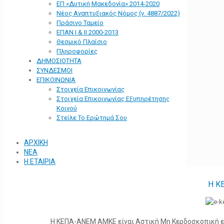
ΕΠ «Δυτική Μακεδονία» 2014-2020
Νέος Αναπτυξιακός Νόμος (ν. 4887/2022)
Πράσινο Ταμείο
ΕΠΑΝ Ι & ΙΙ 2000-2013
Θεσμικό Πλαίσιο
Πληροφορίες
ΔΗΜΟΣΙΟΤΗΤΑ
ΣΥΝΔΕΣΜΟΙ
ΕΠΙΚΟΙΝΩΝΙΑ
Στοιχεία Επικοινωνίας
Στοιχεία Επικοινωνίας Εξυπηρέτησης
Κοινού
Στείλε Το Ερώτημά Σου
ΑΡΧΙΚΗ
ΝΕΑ
Η ΕΤΑΙΡΙΑ
Η Κ
Η ΚΕΠΑ-ΑΝΕΜ ΑΜΚΕ είναι Αστική Μη Κερδοσκοπική ετα