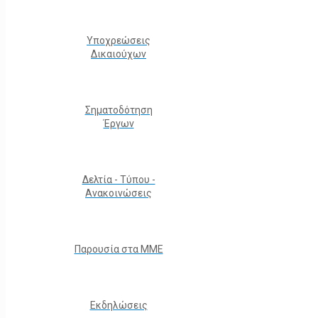
Υποχρεώσεις
Δικαιούχων
Σηματοδότηση
Έργων
Δελτία - Τύπου -
Ανακοινώσεις
Παρουσία στα ΜΜΕ
Εκδηλώσεις