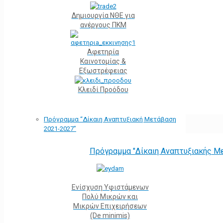
Δημιουργία ΝΘΕ για
ανέργους ΠΚΜ
Αφετηρία
Kαινοτομίας &
Εξωστρέφειας
Κλειδί Προόδου
Πρόγραμμα “Δίκαιη Αναπτυξιακή Μετάβαση
2021-2027”
Πρόγραμμα "Δίκαιη Αναπτυξιακής Μ
Ενίσχυση Υφιστάμενων
Πολύ Μικρών και
Μικρών Επιχειρήσεων
(De minimis)