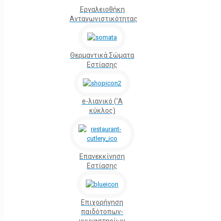
Εργαλειοθήκη
Ανταγωνιστικότητας
Θερμαντικά Σώματα
Εστίασης
e-λιανικό ('Α
κύκλος)
Επανεκκίνηση
Εστίασης
Επιχορήγηση
παιδότοπων-