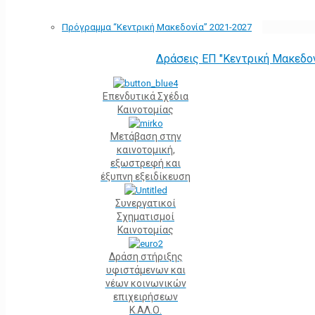
Πρόγραμμα “Κεντρική Μακεδονία” 2021-2027
Δράσεις ΕΠ "Κεντρική Μακεδο
Επενδυτικά Σχέδια
Καινοτομίας
Μετάβαση στην
καινοτομική,
εξωστρεφή και
έξυπνη εξειδίκευση
Συνεργατικοί
Σχηματισμοί
Καινοτομίας
Δράση στήριξης
υφιστάμενων και
νέων κοινωνικών
επιχειρήσεων
Κ.ΑΛ.Ο.