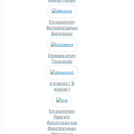
γυμναστηρίων
Επιχορήγηση
Αυτοαπα/μενων
Δικηγόρων
Επανεκκίνηση
Τουρισμού
e-λιανικό (΄Β
κύκλος)
Επιχορήγηση
Παροχής
Λογιστικών και
Φοροτεχνικών