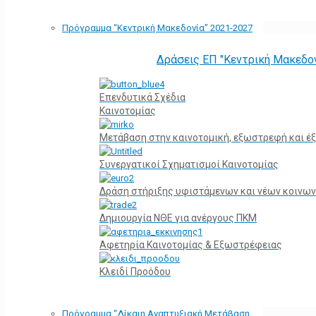
Πρόγραμμα “Κεντρική Μακεδονία” 2021-2027
Δράσεις ΕΠ "Κεντρική Μακεδο
Επενδυτικά Σχέδια
Καινοτομίας
Μετάβαση στην καινοτομική, εξωστρεφή και έξ
Συνεργατικοί Σχηματισμοί Καινοτομίας
Δράση στήριξης υφιστάμενων και νέων κοινων
Δημιουργία ΝΘΕ για ανέργους ΠΚΜ
Αφετηρία Kαινοτομίας & Εξωστρέφειας
Κλειδί Προόδου
Πρόγραμμα “Δίκαιη Αναπτυξιακή Μετάβαση