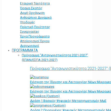
Εταιρική Ταυτότητα
Όραμα-Σκοπός
Δομή Οργάνωση
Ανθρώπινο Δυναμικό
Υποδομές
Πολιτική Ποιότητας
Συνεργασίες
Έργα Προγράμματα
Απολογισμοί Έργου
Διαγωνισμοί
ΠΡΟΓΡΑΜΜΑΤΑ
Πρόγραμμα “Ανταγωνιστικότητα 2021-2027”
(ΕΠΑΝ/ΕΣΠΑ 2021-2027)
Πρόγραμμα "Ανταγωνιστικότητα 2021-2027" 
Ενίσχυση της Ίδρυσης και Λειτουργίας Νέων Μικρομε
Ενίσχυση της Ίδρυσης και Λειτουργίας Νέων Μικρομε
Δράση 1 Βασικός Ψηφιακός Μετασχηματισμός ΜμΕ
Δράση 2 Προηγμένος Ψηφιακός Μετασχηματισμός Μμ