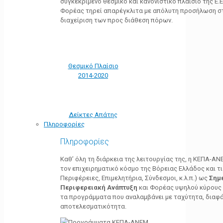
συγκεκριμένο θεσμικό και κανονιστικό πλαίσιο της Ε.Ε.
Φορέας τηρεί απαρέγκλιτα με απόλυτη προσήλωση στ
διαχείριση των προς διάθεση πόρων.
Θεσμικό Πλαίσιο
2014-2020
Δείκτες Απάτης
Πληροφορίες
Πληροφορίες
Καθ’ όλη τη διάρκεια της λειτουργίας της, η ΚΕΠΑ-Α
τον επιχειρηματικό κόσμο της Βόρειας Ελλάδος και τ
Περιφέρειες, Επιμελητήρια, Σύνδεσμοι, κ.λ.π.) ως
Σημ
Περιφερειακή Ανάπτυξη
και Φορέας υψηλού κύρους κ
τα προγράμματα που αναλαμβάνει με ταχύτητα, διαφά
αποτελεσματικότητα.