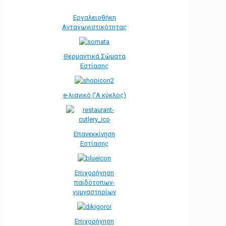
Εργαλειοθήκη
Ανταγωνιστικότητας
Θερμαντικά Σώματα
Εστίασης
e-λιανικό ('Α κύκλος)
Επανεκκίνηση
Εστίασης
Επιχορήγηση
παιδότοπων-
γυμναστηρίων
Επιχορήγηση