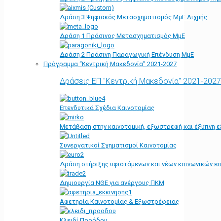
Δράση 3 Ψηφιακός Μετασχηματισμός ΜμΕ Αιχμής
Δράση 1 Πράσινος Μετασχηματισμός ΜμΕ
Δράση 2 Πράσινη Παραγωγική Επένδυση ΜμΕ
Πρόγραμμα “Κεντρική Μακεδονία” 2021-2027
Δράσεις ΕΠ "Κεντρική Μακεδονία" 2021-2027
Επενδυτικά Σχέδια Καινοτομίας
Μετάβαση στην καινοτομική, εξωστρεφή και έξυπνη ε
Συνεργατικοί Σχηματισμοί Καινοτομίας
Δράση στήριξης υφιστάμενων και νέων κοινωνικών επ
Δημιουργία ΝΘΕ για ανέργους ΠΚΜ
Αφετηρία Kαινοτομίας & Εξωστρέφειας
Κλειδί Προόδου