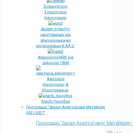
Συνεργατικοί
Σχηματισμοί
Καινοτομίας
Δράση στήριξης
υφιστάμενων και
νέων κοινωνικών
επιχειρήσεων Κ.ΑΛ.Ο.
Δημιουργία ΝΘΕ για
ανέργους ΠΚΜ
Αφετηρία
Kαινοτομίας &
Εξωστρέφειας
Κλειδί Προόδου
Πρόγραμμα “Δίκαιη Αναπτυξιακή Μετάβαση
2021-2027”
Πρόγραμμα "Δίκαιη Αναπτυξιακής Μετάβασης