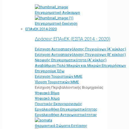
Επιχειρηματική Ανάκαμψη
Επιχειρηματική Εκκίνηση
ΕΠΑνΕΚ 2014-2020
Δράσεις ΕΠΑνΕΚ (ΕΣΠΑ 2014 - 2020)
Ενίσχυση Αυτοαπασχόλησης Πτυχιούχων (Α' κύκλος)
Ενίσχυση Αυτοαπασχόλησης Πτυχιούχων (Β' κύκλος)
Νεοφυής Επιχειρηματικότητα (Α' κύκλος)
Αναβάθμιση Πολύ Μικρών και Μικρών Επιχειρήσεων
Επιχειρούμε Έξω
Ενίσχυση Τουριστικών ΜΜΕ
Ίδρυση Τουριστικών ΜΜΕ
Ενίσχυση Περιβαλλοντικής Βιομηχανίας
Ψηφιακό Βήμα
Ψηφιακό Άλμα
Ποιοτικός Εκσυγχρονισμός
Εργαλειοθήκη Eπιχειρηματικότητας
Εργαλειοθήκη Ανταγωνιστικότητας
Θερμαντικά Σώματα Εστίασης