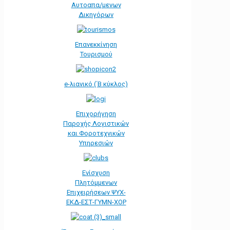
Αυτοαπα/μενων
Δικηγόρων
Επανεκκίνηση
Τουρισμού
e-λιανικό (΄Β κύκλος)
Επιχορήγηση
Παροχής Λογιστικών
και Φοροτεχνικών
Υπηρεσιών
Ενίσχυση
Πλητόμμενων
Επιχειρήσεων ΨΥΧ-
ΕΚΔ-ΕΣΤ-ΓΥΜΝ-ΧΟΡ