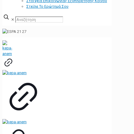
Στοιχεία Επικοινωνίας Εξυπηρέτησης Κοινού
Στείλε Το Ερώτημά Σου
✕