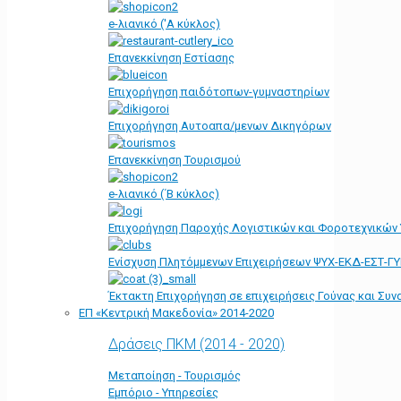
e-λιανικό ('Α κύκλος)
Επανεκκίνηση Εστίασης
Επιχορήγηση παιδότοπων-γυμναστηρίων
Επιχορήγηση Αυτοαπα/μενων Δικηγόρων
Επανεκκίνηση Τουρισμού
e-λιανικό (΄Β κύκλος)
Επιχορήγηση Παροχής Λογιστικών και Φοροτεχνικών
Ενίσχυση Πλητόμμενων Επιχειρήσεων ΨΥΧ-ΕΚΔ-ΕΣΤ-Γ
Έκτακτη Επιχορήγηση σε επιχειρήσεις Γούνας και Συ
ΕΠ «Kεντρική Μακεδονία» 2014-2020
Δράσεις ΠΚΜ (2014 - 2020)
Μεταποίηση - Τουρισμός
Εμπόριο - Υπηρεσίες