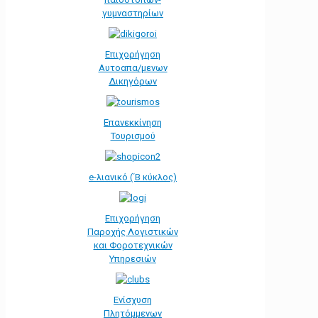
γυμναστηρίων
Επιχορήγηση
Αυτοαπα/μενων
Δικηγόρων
Επανεκκίνηση
Τουρισμού
e-λιανικό (΄Β κύκλος)
Επιχορήγηση
Παροχής Λογιστικών
και Φοροτεχνικών
Υπηρεσιών
Ενίσχυση
Πλητόμμενων