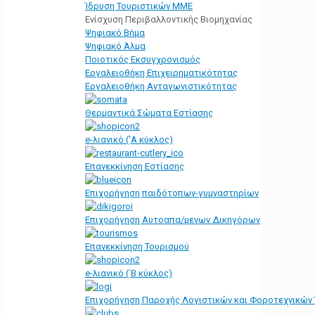
Ίδρυση Τουριστικών ΜΜΕ
Ενίσχυση Περιβαλλοντικής Βιομηχανίας
Ψηφιακό Βήμα
Ψηφιακό Άλμα
Ποιοτικός Εκσυγχρονισμός
Εργαλειοθήκη Eπιχειρηματικότητας
Εργαλειοθήκη Ανταγωνιστικότητας
Θερμαντικά Σώματα Εστίασης
e-λιανικό ('Α κύκλος)
Επανεκκίνηση Εστίασης
Επιχορήγηση παιδότοπων-γυμναστηρίων
Επιχορήγηση Αυτοαπα/μενων Δικηγόρων
Επανεκκίνηση Τουρισμού
e-λιανικό (΄Β κύκλος)
Επιχορήγηση Παροχής Λογιστικών και Φοροτεχνικών