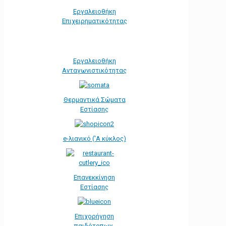
Εργαλειοθήκη
Eπιχειρηματικότητας
Εργαλειοθήκη
Ανταγωνιστικότητας
Θερμαντικά Σώματα
Εστίασης
e-λιανικό ('Α κύκλος)
Επανεκκίνηση
Εστίασης
Επιχορήγηση
παιδότοπων-