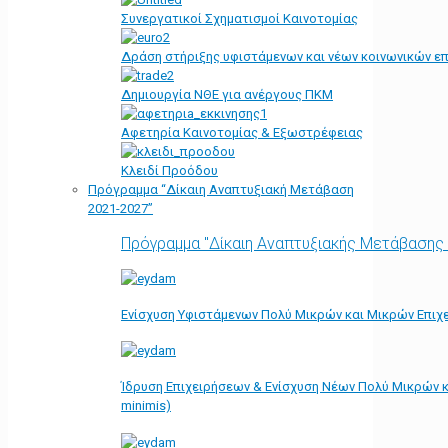
Συνεργατικοί Σχηματισμοί Καινοτομίας
Δράση στήριξης υφιστάμενων και νέων κοινωνικών επ
Δημιουργία ΝΘΕ για ανέργους ΠΚΜ
Αφετηρία Kαινοτομίας & Εξωστρέφειας
Κλειδί Προόδου
Πρόγραμμα “Δίκαιη Αναπτυξιακή Μετάβαση
2021-2027”
Πρόγραμμα "Δίκαιη Αναπτυξιακής Μετάβασης
Ενίσχυση Υφιστάμενων Πολύ Μικρών και Μικρών Επιχε
Ίδρυση Επιχειρήσεων & Ενίσχυση Νέων Πολύ Μικρών κ
minimis)