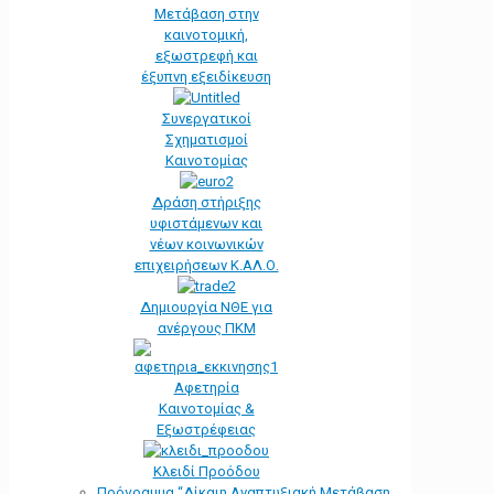
Μετάβαση στην
καινοτομική,
εξωστρεφή και
έξυπνη εξειδίκευση
Συνεργατικοί
Σχηματισμοί
Καινοτομίας
Δράση στήριξης
υφιστάμενων και
νέων κοινωνικών
επιχειρήσεων Κ.ΑΛ.Ο.
Δημιουργία ΝΘΕ για
ανέργους ΠΚΜ
Αφετηρία
Kαινοτομίας &
Εξωστρέφειας
Κλειδί Προόδου
Πρόγραμμα “Δίκαιη Αναπτυξιακή Μετάβαση