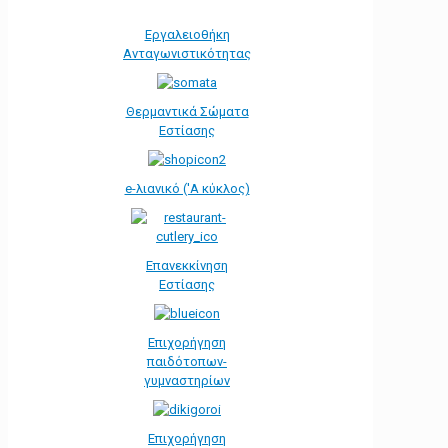
Εργαλειοθήκη
Ανταγωνιστικότητας
Θερμαντικά Σώματα
Εστίασης
e-λιανικό ('Α κύκλος)
Επανεκκίνηση
Εστίασης
Επιχορήγηση
παιδότοπων-
γυμναστηρίων
Επιχορήγηση