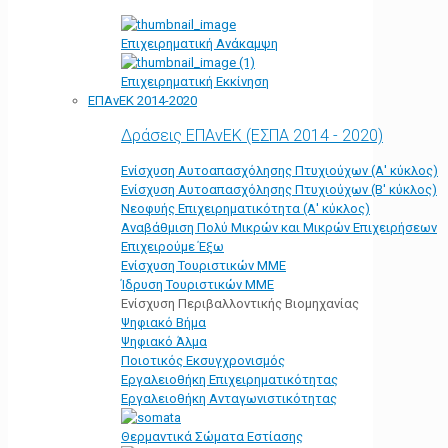
Επιχειρηματική Ανάκαμψη
Επιχειρηματική Εκκίνηση
ΕΠΑνΕΚ 2014-2020
Δράσεις ΕΠΑνΕΚ (ΕΣΠΑ 2014 - 2020)
Ενίσχυση Αυτοαπασχόλησης Πτυχιούχων (Α' κύκλος)
Ενίσχυση Αυτοαπασχόλησης Πτυχιούχων (Β' κύκλος)
Νεοφυής Επιχειρηματικότητα (Α' κύκλος)
Αναβάθμιση Πολύ Μικρών και Μικρών Επιχειρήσεων
Επιχειρούμε Έξω
Ενίσχυση Τουριστικών ΜΜΕ
Ίδρυση Τουριστικών ΜΜΕ
Ενίσχυση Περιβαλλοντικής Βιομηχανίας
Ψηφιακό Βήμα
Ψηφιακό Άλμα
Ποιοτικός Εκσυγχρονισμός
Εργαλειοθήκη Eπιχειρηματικότητας
Εργαλειοθήκη Ανταγωνιστικότητας
Θερμαντικά Σώματα Εστίασης