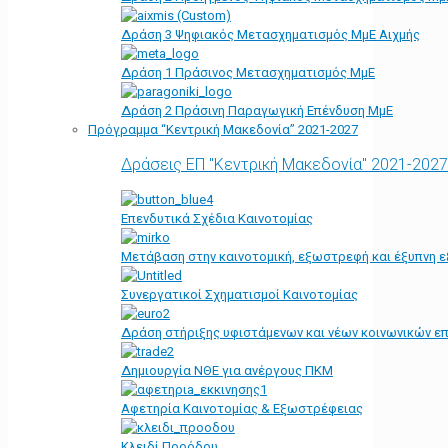
Δράση 3 Ψηφιακός Μετασχηματισμός ΜμΕ Αιχμής
Δράση 1 Πράσινος Μετασχηματισμός ΜμΕ
Δράση 2 Πράσινη Παραγωγική Επένδυση ΜμΕ
Πρόγραμμα “Κεντρική Μακεδονία” 2021-2027
Δράσεις ΕΠ "Κεντρική Μακεδονία" 2021-2027
Επενδυτικά Σχέδια Καινοτομίας
Μετάβαση στην καινοτομική, εξωστρεφή και έξυπνη ε
Συνεργατικοί Σχηματισμοί Καινοτομίας
Δράση στήριξης υφιστάμενων και νέων κοινωνικών επ
Δημιουργία ΝΘΕ για ανέργους ΠΚΜ
Αφετηρία Kαινοτομίας & Εξωστρέφειας
Κλειδί Προόδου