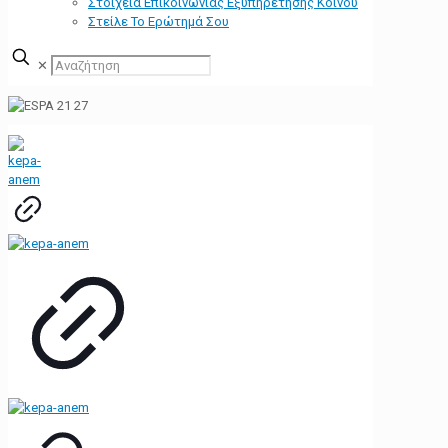
Στοιχεία Επικοινωνίας Εξυπηρέτησης Κοινού
Στείλε Το Ερώτημά Σου
✕