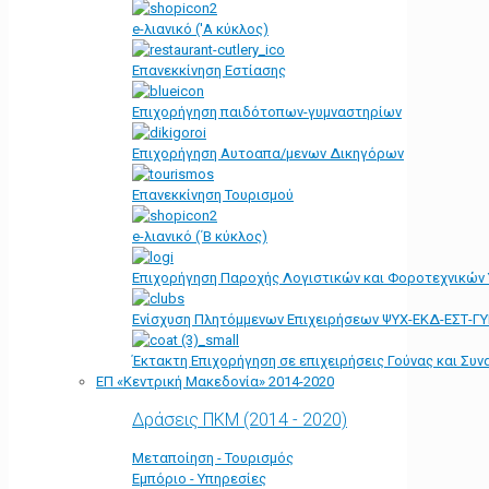
e-λιανικό ('Α κύκλος)
Επανεκκίνηση Εστίασης
Επιχορήγηση παιδότοπων-γυμναστηρίων
Επιχορήγηση Αυτοαπα/μενων Δικηγόρων
Επανεκκίνηση Τουρισμού
e-λιανικό (΄Β κύκλος)
Επιχορήγηση Παροχής Λογιστικών και Φοροτεχνικών
Ενίσχυση Πλητόμμενων Επιχειρήσεων ΨΥΧ-ΕΚΔ-ΕΣΤ-Γ
Έκτακτη Επιχορήγηση σε επιχειρήσεις Γούνας και Συ
ΕΠ «Kεντρική Μακεδονία» 2014-2020
Δράσεις ΠΚΜ (2014 - 2020)
Μεταποίηση - Τουρισμός
Εμπόριο - Υπηρεσίες