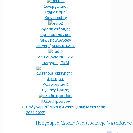
Συνεργατικοί
Σχηματισμοί
Καινοτομίας
Δράση στήριξης
υφιστάμενων και
νέων κοινωνικών
επιχειρήσεων Κ.ΑΛ.Ο.
Δημιουργία ΝΘΕ για
ανέργους ΠΚΜ
Αφετηρία
Kαινοτομίας &
Εξωστρέφειας
Κλειδί Προόδου
Πρόγραμμα “Δίκαιη Αναπτυξιακή Μετάβαση
2021-2027”
Πρόγραμμα "Δίκαιη Αναπτυξιακής Μετάβασης