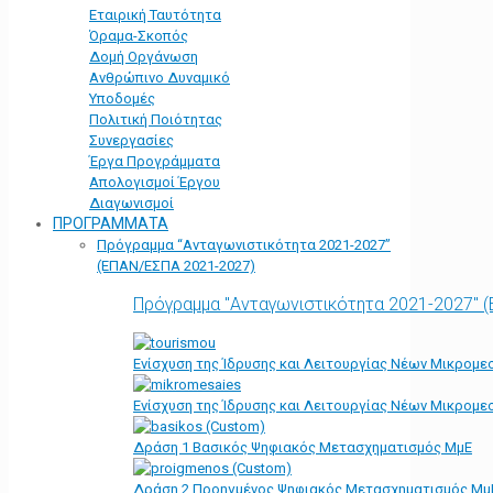
Εταιρική Ταυτότητα
Όραμα-Σκοπός
Δομή Οργάνωση
Ανθρώπινο Δυναμικό
Υποδομές
Πολιτική Ποιότητας
Συνεργασίες
Έργα Προγράμματα
Απολογισμοί Έργου
Διαγωνισμοί
ΠΡΟΓΡΑΜΜΑΤΑ
Πρόγραμμα “Ανταγωνιστικότητα 2021-2027”
(ΕΠΑΝ/ΕΣΠΑ 2021-2027)
Πρόγραμμα "Ανταγωνιστικότητα 2021-2027" 
Ενίσχυση της Ίδρυσης και Λειτουργίας Νέων Μικρομε
Ενίσχυση της Ίδρυσης και Λειτουργίας Νέων Μικρομε
Δράση 1 Βασικός Ψηφιακός Μετασχηματισμός ΜμΕ
Δράση 2 Προηγμένος Ψηφιακός Μετασχηματισμός Μμ