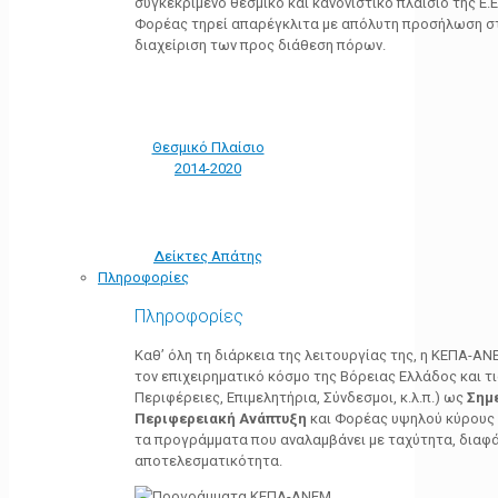
συγκεκριμένο θεσμικό και κανονιστικό πλαίσιο της Ε.Ε.
Φορέας τηρεί απαρέγκλιτα με απόλυτη προσήλωση στ
διαχείριση των προς διάθεση πόρων.
Θεσμικό Πλαίσιο
2014-2020
Δείκτες Απάτης
Πληροφορίες
Πληροφορίες
Καθ’ όλη τη διάρκεια της λειτουργίας της, η ΚΕΠΑ-Α
τον επιχειρηματικό κόσμο της Βόρειας Ελλάδος και τ
Περιφέρειες, Επιμελητήρια, Σύνδεσμοι, κ.λ.π.) ως
Σημ
Περιφερειακή Ανάπτυξη
και Φορέας υψηλού κύρους κ
τα προγράμματα που αναλαμβάνει με ταχύτητα, διαφά
αποτελεσματικότητα.