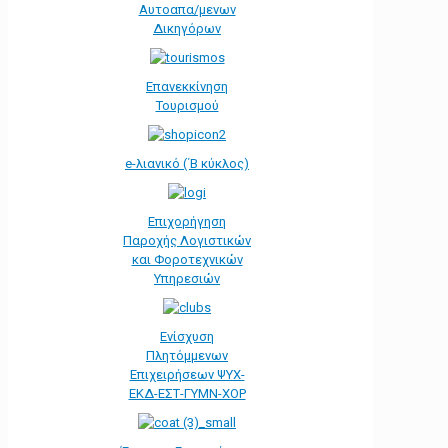
Αυτοαπα/μενων
Δικηγόρων
Επανεκκίνηση
Τουρισμού
e-λιανικό (΄Β κύκλος)
Επιχορήγηση
Παροχής Λογιστικών
και Φοροτεχνικών
Υπηρεσιών
Ενίσχυση
Πλητόμμενων
Επιχειρήσεων ΨΥΧ-
ΕΚΔ-ΕΣΤ-ΓΥΜΝ-ΧΟΡ