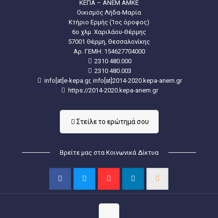
ΚΕΠΑ – ΑΝΕΜ ΑΜΚΕ
Οικισμός Λήδα-Μαρία
Κτήριο Ερμής (1ος όροφος)
6ο χλμ. Χαριλάου-Θέρμης
57001 Θέρμη, Θεσσαλονίκης
Aρ. ΓΕΜΗ: 154627704000
2310 480.000
2310 480.003
info[at]e-kepa.gr, info[at]2014-2020.kepa-anem.gr
https://2014-2020.kepa-anem.gr
Στείλε τo ερώτημά σου
Βρείτε μας στα Κοινωνικά Δίκτυα