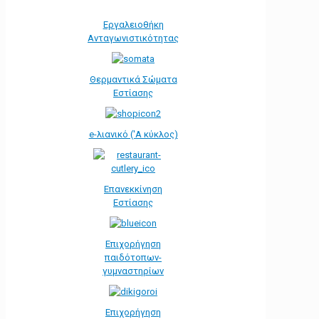
Εργαλειοθήκη
Ανταγωνιστικότητας
Θερμαντικά Σώματα
Εστίασης
e-λιανικό ('Α κύκλος)
Επανεκκίνηση
Εστίασης
Επιχορήγηση
παιδότοπων-
γυμναστηρίων
Επιχορήγηση