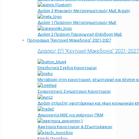
Δράση 3 Ψηφιακός Μετασχηματισμός ΜμΕ Αιχμής
Δράση 1 Πράσινος Μετασχηματισμός ΜμΕ
Δράση 2 Πράσινη Παραγωγική Επένδυση ΜμΕ
Πρόγραμμα “Κεντρική Μακεδονία” 2021-2027
Δράσεις ΕΠ "Κεντρική Μακεδονία" 2021-2027
Επενδυτικά Σχέδια Καινοτομίας
Μετάβαση στην καινοτομική, εξωστρεφή και έξυπνη ε
Συνεργατικοί Σχηματισμοί Καινοτομίας
Δράση στήριξης υφιστάμενων και νέων κοινωνικών επ
Δημιουργία ΝΘΕ για ανέργους ΠΚΜ
Αφετηρία Kαινοτομίας & Εξωστρέφειας
Κλειδί Προόδου