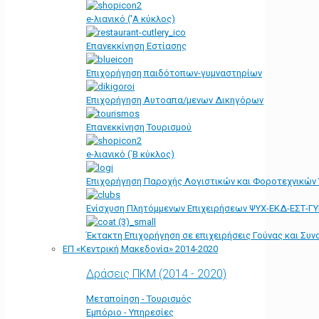
e-λιανικό ('Α κύκλος)
Επανεκκίνηση Εστίασης
Επιχορήγηση παιδότοπων-γυμναστηρίων
Επιχορήγηση Αυτοαπα/μενων Δικηγόρων
Επανεκκίνηση Τουρισμού
e-λιανικό (΄Β κύκλος)
Επιχορήγηση Παροχής Λογιστικών και Φοροτεχνικών
Ενίσχυση Πλητόμμενων Επιχειρήσεων ΨΥΧ-ΕΚΔ-ΕΣΤ-Γ
Έκτακτη Επιχορήγηση σε επιχειρήσεις Γούνας και Συ
ΕΠ «Kεντρική Μακεδονία» 2014-2020
Δράσεις ΠΚΜ (2014 - 2020)
Μεταποίηση - Τουρισμός
Εμπόριο - Υπηρεσίες