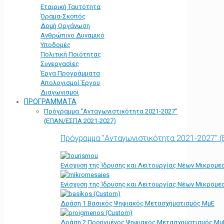
Εταιρική Ταυτότητα
Όραμα-Σκοπός
Δομή Οργάνωση
Ανθρώπινο Δυναμικό
Υποδομές
Πολιτική Ποιότητας
Συνεργασίες
Έργα Προγράμματα
Απολογισμοί Έργου
Διαγωνισμοί
ΠΡΟΓΡΑΜΜΑΤΑ
Πρόγραμμα “Ανταγωνιστικότητα 2021-2027”
(ΕΠΑΝ/ΕΣΠΑ 2021-2027)
Πρόγραμμα "Ανταγωνιστικότητα 2021-2027" 
Ενίσχυση της Ίδρυσης και Λειτουργίας Νέων Μικρομε
Ενίσχυση της Ίδρυσης και Λειτουργίας Νέων Μικρομε
Δράση 1 Βασικός Ψηφιακός Μετασχηματισμός ΜμΕ
Δράση 2 Προηγμένος Ψηφιακός Μετασχηματισμός Μμ