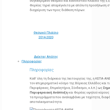
συγκεκριμένο θεσμικό και κανονιστικό πλαίσιο της Ε.Ε.
Φορέας τηρεί απαρέγκλιτα με απόλυτη προσήλωση στ
διαχείριση των προς διάθεση πόρων.
Θεσμικό Πλαίσιο
2014-2020
Δείκτες Απάτης
Πληροφορίες
Πληροφορίες
Καθ’ όλη τη διάρκεια της λειτουργίας της, η ΚΕΠΑ-Α
τον επιχειρηματικό κόσμο της Βόρειας Ελλάδος και τ
Περιφέρειες, Επιμελητήρια, Σύνδεσμοι, κ.λ.π.) ως
Σημ
Περιφερειακή Ανάπτυξη
και Φορέας υψηλού κύρους κ
τα προγράμματα που αναλαμβάνει με ταχύτητα, διαφά
αποτελεσματικότητα.