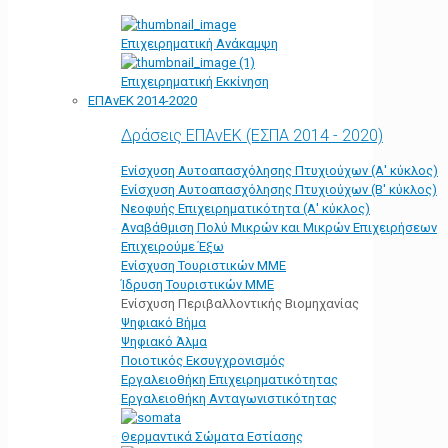
Επιχειρηματική Ανάκαμψη
Επιχειρηματική Εκκίνηση
ΕΠΑνΕΚ 2014-2020
Δράσεις ΕΠΑνΕΚ (ΕΣΠΑ 2014 - 2020)
Ενίσχυση Αυτοαπασχόλησης Πτυχιούχων (Α' κύκλος)
Ενίσχυση Αυτοαπασχόλησης Πτυχιούχων (Β' κύκλος)
Νεοφυής Επιχειρηματικότητα (Α' κύκλος)
Αναβάθμιση Πολύ Μικρών και Μικρών Επιχειρήσεων
Επιχειρούμε Έξω
Ενίσχυση Τουριστικών ΜΜΕ
Ίδρυση Τουριστικών ΜΜΕ
Ενίσχυση Περιβαλλοντικής Βιομηχανίας
Ψηφιακό Βήμα
Ψηφιακό Άλμα
Ποιοτικός Εκσυγχρονισμός
Εργαλειοθήκη Eπιχειρηματικότητας
Εργαλειοθήκη Ανταγωνιστικότητας
Θερμαντικά Σώματα Εστίασης