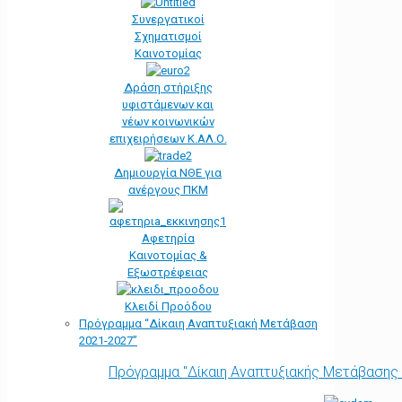
Συνεργατικοί
Σχηματισμοί
Καινοτομίας
Δράση στήριξης
υφιστάμενων και
νέων κοινωνικών
επιχειρήσεων Κ.ΑΛ.Ο.
Δημιουργία ΝΘΕ για
ανέργους ΠΚΜ
Αφετηρία
Kαινοτομίας &
Εξωστρέφειας
Κλειδί Προόδου
Πρόγραμμα “Δίκαιη Αναπτυξιακή Μετάβαση
2021-2027”
Πρόγραμμα "Δίκαιη Αναπτυξιακής Μετάβασης