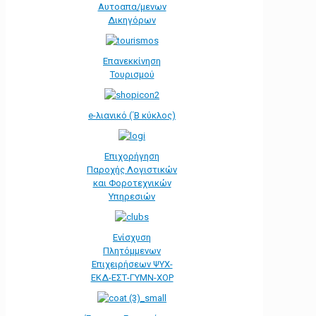
Αυτοαπα/μενων
Δικηγόρων
Επανεκκίνηση
Τουρισμού
e-λιανικό (΄Β κύκλος)
Επιχορήγηση
Παροχής Λογιστικών
και Φοροτεχνικών
Υπηρεσιών
Ενίσχυση
Πλητόμμενων
Επιχειρήσεων ΨΥΧ-
ΕΚΔ-ΕΣΤ-ΓΥΜΝ-ΧΟΡ