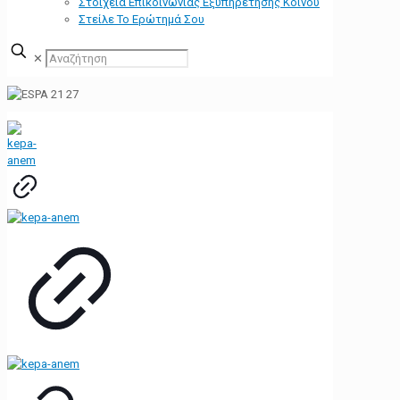
Στοιχεία Επικοινωνίας Εξυπηρέτησης Κοινού
Στείλε Το Ερώτημά Σου
✕