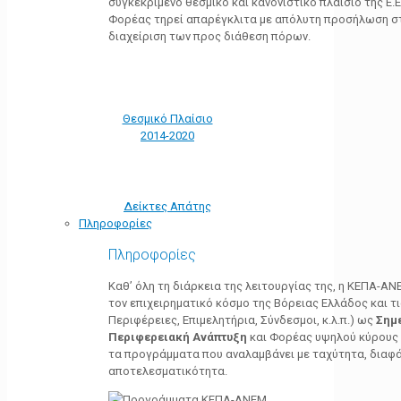
συγκεκριμένο θεσμικό και κανονιστικό πλαίσιο της Ε.Ε.
Φορέας τηρεί απαρέγκλιτα με απόλυτη προσήλωση στ
διαχείριση των προς διάθεση πόρων.
Θεσμικό Πλαίσιο
2014-2020
Δείκτες Απάτης
Πληροφορίες
Πληροφορίες
Καθ’ όλη τη διάρκεια της λειτουργίας της, η ΚΕΠΑ-Α
τον επιχειρηματικό κόσμο της Βόρειας Ελλάδος και τ
Περιφέρειες, Επιμελητήρια, Σύνδεσμοι, κ.λ.π.) ως
Σημ
Περιφερειακή Ανάπτυξη
και Φορέας υψηλού κύρους κ
τα προγράμματα που αναλαμβάνει με ταχύτητα, διαφά
αποτελεσματικότητα.