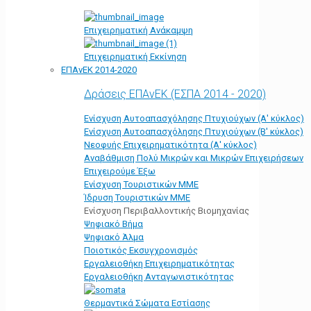
Επιχειρηματική Ανάκαμψη
Επιχειρηματική Εκκίνηση
ΕΠΑνΕΚ 2014-2020
Δράσεις ΕΠΑνΕΚ (ΕΣΠΑ 2014 - 2020)
Ενίσχυση Αυτοαπασχόλησης Πτυχιούχων (Α' κύκλος)
Ενίσχυση Αυτοαπασχόλησης Πτυχιούχων (Β' κύκλος)
Νεοφυής Επιχειρηματικότητα (Α' κύκλος)
Αναβάθμιση Πολύ Μικρών και Μικρών Επιχειρήσεων
Επιχειρούμε Έξω
Ενίσχυση Τουριστικών ΜΜΕ
Ίδρυση Τουριστικών ΜΜΕ
Ενίσχυση Περιβαλλοντικής Βιομηχανίας
Ψηφιακό Βήμα
Ψηφιακό Άλμα
Ποιοτικός Εκσυγχρονισμός
Εργαλειοθήκη Eπιχειρηματικότητας
Εργαλειοθήκη Ανταγωνιστικότητας
Θερμαντικά Σώματα Εστίασης