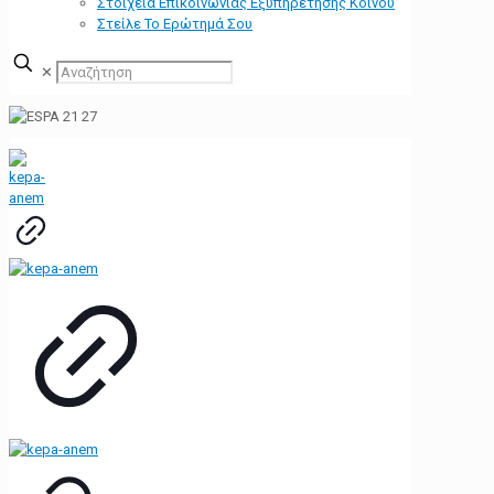
Στοιχεία Επικοινωνίας Εξυπηρέτησης Κοινού
Στείλε Το Ερώτημά Σου
✕