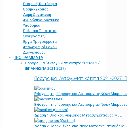
Εταιρική Ταυτότητα
Όραμα-Σκοπός
Δομή Οργάνωση
Ανθρώπινο Δυναμικό
Υποδομές
Πολιτική Ποιότητας
Συνεργασίες
Έργα Προγράμματα
Απολογισμοί Έργου
Διαγωνισμοί
ΠΡΟΓΡΑΜΜΑΤΑ
Πρόγραμμα “Ανταγωνιστικότητα 2021-2027”
(ΕΠΑΝ/ΕΣΠΑ 2021-2027)
Πρόγραμμα "Ανταγωνιστικότητα 2021-2027" 
Ενίσχυση της Ίδρυσης και Λειτουργίας Νέων Μικρομε
Ενίσχυση της Ίδρυσης και Λειτουργίας Νέων Μικρομε
Δράση 1 Βασικός Ψηφιακός Μετασχηματισμός ΜμΕ
Δράση 2 Προηγμένος Ψηφιακός Μετασχηματισμός Μμ