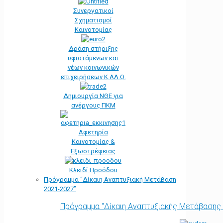
Συνεργατικοί
Σχηματισμοί
Καινοτομίας
Δράση στήριξης
υφιστάμενων και
νέων κοινωνικών
επιχειρήσεων Κ.ΑΛ.Ο.
Δημιουργία ΝΘΕ για
ανέργους ΠΚΜ
Αφετηρία
Kαινοτομίας &
Εξωστρέφειας
Κλειδί Προόδου
Πρόγραμμα “Δίκαιη Αναπτυξιακή Μετάβαση
2021-2027”
Πρόγραμμα "Δίκαιη Αναπτυξιακής Μετάβασης