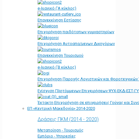
e-λιανικό ('Α κύκλος)
Επανεκκίνηση Εστίασης
Επιχορήγηση παιδότοπων-γυμναστηρίων
Επιχορήγηση Αυτοαπα/μενων Δικηγόρων
Επανεκκίνηση Τουρισμού
e-λιανικό (΄Β κύκλος)
Επιχορήγηση Παροχής Λογιστικών και Φοροτεχνικών
Ενίσχυση Πλητόμμενων Επιχειρήσεων ΨΥΧ-ΕΚΔ-ΕΣΤ-Γ
Έκτακτη Επιχορήγηση σε επιχειρήσεις Γούνας και Συ
ΕΠ «Kεντρική Μακεδονία» 2014-2020
Δράσεις ΠΚΜ (2014 - 2020)
Μεταποίηση - Τουρισμός
Εμπόριο - Υπηρεσίες