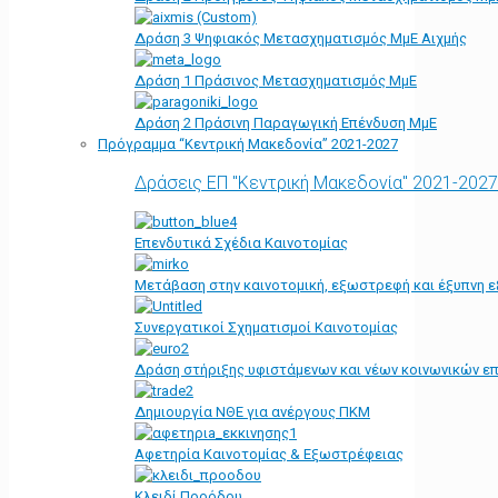
Δράση 3 Ψηφιακός Μετασχηματισμός ΜμΕ Αιχμής
Δράση 1 Πράσινος Μετασχηματισμός ΜμΕ
Δράση 2 Πράσινη Παραγωγική Επένδυση ΜμΕ
Πρόγραμμα “Κεντρική Μακεδονία” 2021-2027
Δράσεις ΕΠ "Κεντρική Μακεδονία" 2021-2027
Επενδυτικά Σχέδια Καινοτομίας
Μετάβαση στην καινοτομική, εξωστρεφή και έξυπνη ε
Συνεργατικοί Σχηματισμοί Καινοτομίας
Δράση στήριξης υφιστάμενων και νέων κοινωνικών επ
Δημιουργία ΝΘΕ για ανέργους ΠΚΜ
Αφετηρία Kαινοτομίας & Εξωστρέφειας
Κλειδί Προόδου