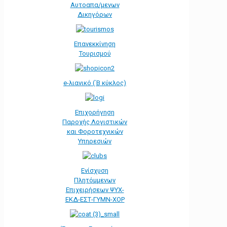
Αυτοαπα/μενων
Δικηγόρων
Επανεκκίνηση
Τουρισμού
e-λιανικό (΄Β κύκλος)
Επιχορήγηση
Παροχής Λογιστικών
και Φοροτεχνικών
Υπηρεσιών
Ενίσχυση
Πλητόμμενων
Επιχειρήσεων ΨΥΧ-
ΕΚΔ-ΕΣΤ-ΓΥΜΝ-ΧΟΡ