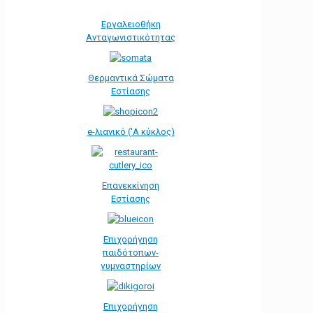
Εργαλειοθήκη
Ανταγωνιστικότητας
Θερμαντικά Σώματα
Εστίασης
e-λιανικό ('Α κύκλος)
Επανεκκίνηση
Εστίασης
Επιχορήγηση
παιδότοπων-
γυμναστηρίων
Επιχορήγηση