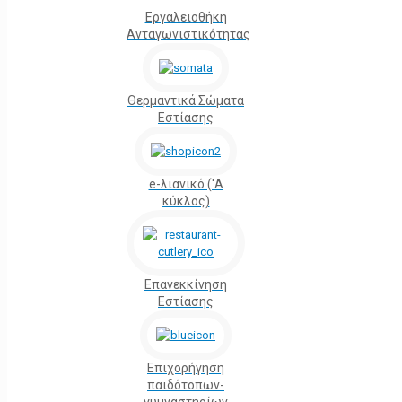
Εργαλειοθήκη
Ανταγωνιστικότητας
Θερμαντικά Σώματα
Εστίασης
e-λιανικό ('Α
κύκλος)
Επανεκκίνηση
Εστίασης
Επιχορήγηση
παιδότοπων-