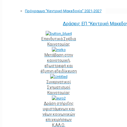
Πρόγραμμα “Κεντρική Μακεδονία” 2021-2027
Δράσεις ΕΠ "Κεντρική Μακεδο
Επενδυτικά Σχέδια
Καινοτομίας
Μετάβαση στην
καινοτομική,
εξωστρεφή και
έξυπνη εξειδίκευση
Συνεργατικοί
Σχηματισμοί
Καινοτομίας
Δράση στήριξης
υφιστάμενων και
νέων κοινωνικών
επιχειρήσεων
Κ.ΑΛ.Ο.