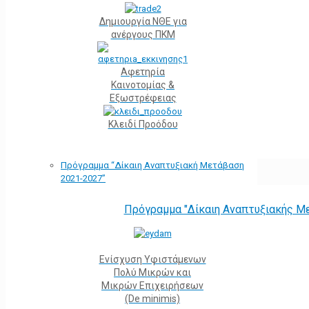
Δημιουργία ΝΘΕ για
ανέργους ΠΚΜ
Αφετηρία
Kαινοτομίας &
Εξωστρέφειας
Κλειδί Προόδου
Πρόγραμμα “Δίκαιη Αναπτυξιακή Μετάβαση
2021-2027”
Πρόγραμμα "Δίκαιη Αναπτυξιακής Μ
Ενίσχυση Υφιστάμενων
Πολύ Μικρών και
Μικρών Επιχειρήσεων
(De minimis)