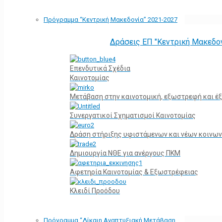
Πρόγραμμα “Κεντρική Μακεδονία” 2021-2027
Δράσεις ΕΠ "Κεντρική Μακεδο
Επενδυτικά Σχέδια
Καινοτομίας
Μετάβαση στην καινοτομική, εξωστρεφή και έξ
Συνεργατικοί Σχηματισμοί Καινοτομίας
Δράση στήριξης υφιστάμενων και νέων κοινων
Δημιουργία ΝΘΕ για ανέργους ΠΚΜ
Αφετηρία Kαινοτομίας & Εξωστρέφειας
Κλειδί Προόδου
Πρόγραμμα “Δίκαιη Αναπτυξιακή Μετάβαση