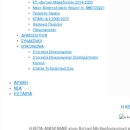
ΕΠ «Δυτική Μακεδονία» 2014-2020
Νέος Αναπτυξιακός Νόμος (ν. 4887/2022)
Πράσινο Ταμείο
ΕΠΑΝ Ι & ΙΙ 2000-2013
Θεσμικό Πλαίσιο
Πληροφορίες
ΔΗΜΟΣΙΟΤΗΤΑ
ΣΥΝΔΕΣΜΟΙ
ΕΠΙΚΟΙΝΩΝΙΑ
Στοιχεία Επικοινωνίας
Στοιχεία Επικοινωνίας Εξυπηρέτησης
Κοινού
Στείλε Το Ερώτημά Σου
ΑΡΧΙΚΗ
ΝΕΑ
Η ΕΤΑΙΡΙΑ
Η Κ
Η ΚΕΠΑ-ΑΝΕΜ ΑΜΚΕ είναι Αστική Μη Κερδοσκοπική ετα