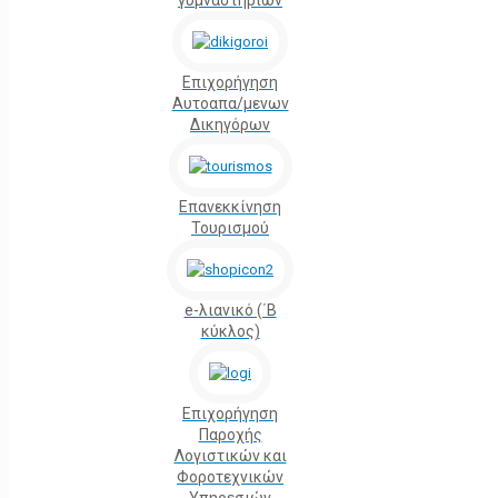
γυμναστηρίων
Επιχορήγηση
Αυτοαπα/μενων
Δικηγόρων
Επανεκκίνηση
Τουρισμού
e-λιανικό (΄Β
κύκλος)
Επιχορήγηση
Παροχής
Λογιστικών και
Φοροτεχνικών