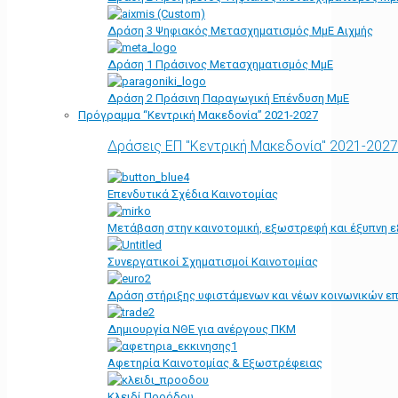
Δράση 3 Ψηφιακός Μετασχηματισμός ΜμΕ Αιχμής
Δράση 1 Πράσινος Μετασχηματισμός ΜμΕ
Δράση 2 Πράσινη Παραγωγική Επένδυση ΜμΕ
Πρόγραμμα “Κεντρική Μακεδονία” 2021-2027
Δράσεις ΕΠ "Κεντρική Μακεδονία" 2021-2027
Επενδυτικά Σχέδια Καινοτομίας
Μετάβαση στην καινοτομική, εξωστρεφή και έξυπνη ε
Συνεργατικοί Σχηματισμοί Καινοτομίας
Δράση στήριξης υφιστάμενων και νέων κοινωνικών επ
Δημιουργία ΝΘΕ για ανέργους ΠΚΜ
Αφετηρία Kαινοτομίας & Εξωστρέφειας
Κλειδί Προόδου