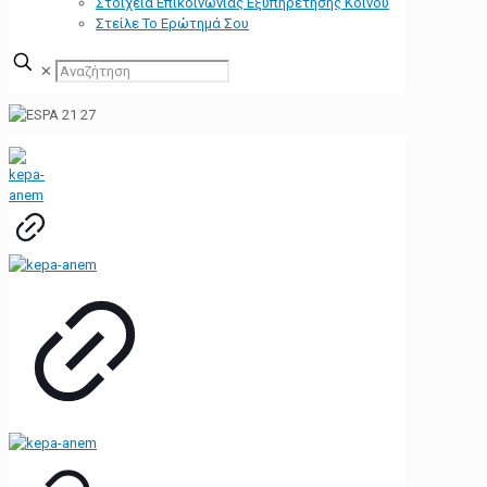
Στοιχεία Επικοινωνίας Εξυπηρέτησης Κοινού
Στείλε Το Ερώτημά Σου
✕