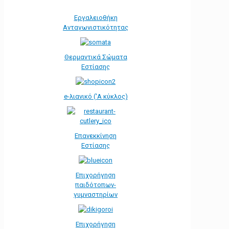
Εργαλειοθήκη
Ανταγωνιστικότητας
Θερμαντικά Σώματα
Εστίασης
e-λιανικό ('Α κύκλος)
Επανεκκίνηση
Εστίασης
Επιχορήγηση
παιδότοπων-
γυμναστηρίων
Επιχορήγηση