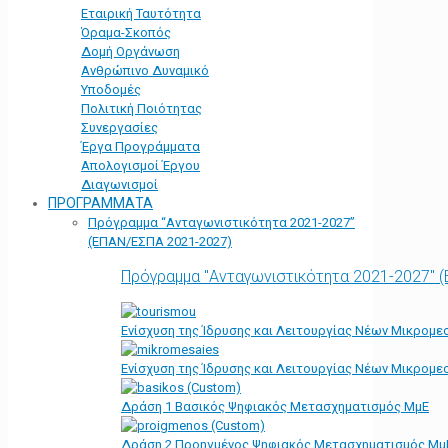
Εταιρική Ταυτότητα
Όραμα-Σκοπός
Δομή Οργάνωση
Ανθρώπινο Δυναμικό
Υποδομές
Πολιτική Ποιότητας
Συνεργασίες
Έργα Προγράμματα
Απολογισμοί Έργου
Διαγωνισμοί
ΠΡΟΓΡΑΜΜΑΤΑ
Πρόγραμμα “Ανταγωνιστικότητα 2021-2027”
(ΕΠΑΝ/ΕΣΠΑ 2021-2027)
Πρόγραμμα "Ανταγωνιστικότητα 2021-2027" 
Ενίσχυση της Ίδρυσης και Λειτουργίας Νέων Μικρομε
Ενίσχυση της Ίδρυσης και Λειτουργίας Νέων Μικρομε
Δράση 1 Βασικός Ψηφιακός Μετασχηματισμός ΜμΕ
Δράση 2 Προηγμένος Ψηφιακός Μετασχηματισμός Μμ