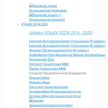
Επιχειρηματική Ανάκαμψη
Επιχειρηματική Εκκίνηση
ΕΠΑνΕΚ 2014-2020
Δράσεις ΕΠΑνΕΚ (ΕΣΠΑ 2014 - 2020)
Ενίσχυση Αυτοαπασχόλησης Πτυχιούχων (Α' κύκλος)
Ενίσχυση Αυτοαπασχόλησης Πτυχιούχων (Β' κύκλος)
Νεοφυής Επιχειρηματικότητα (Α' κύκλος)
Αναβάθμιση Πολύ Μικρών και Μικρών Επιχειρήσεων
Επιχειρούμε Έξω
Ενίσχυση Τουριστικών ΜΜΕ
Ίδρυση Τουριστικών ΜΜΕ
Ενίσχυση Περιβαλλοντικής Βιομηχανίας
Ψηφιακό Βήμα
Ψηφιακό Άλμα
Ποιοτικός Εκσυγχρονισμός
Εργαλειοθήκη Eπιχειρηματικότητας
Εργαλειοθήκη Ανταγωνιστικότητας
Θερμαντικά Σώματα Εστίασης