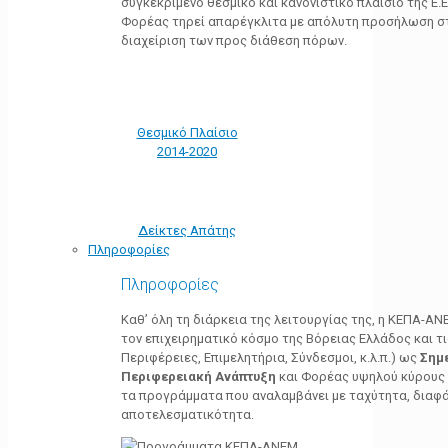
συγκεκριμένο θεσμικό και κανονιστικό πλαίσιο της Ε.Ε.
Φορέας τηρεί απαρέγκλιτα με απόλυτη προσήλωση στ
διαχείριση των προς διάθεση πόρων.
Θεσμικό Πλαίσιο
2014-2020
Δείκτες Απάτης
Πληροφορίες
Πληροφορίες
Καθ’ όλη τη διάρκεια της λειτουργίας της, η ΚΕΠΑ-Α
τον επιχειρηματικό κόσμο της Βόρειας Ελλάδος και τ
Περιφέρειες, Επιμελητήρια, Σύνδεσμοι, κ.λ.π.) ως
Σημ
Περιφερειακή Ανάπτυξη
και Φορέας υψηλού κύρους κ
τα προγράμματα που αναλαμβάνει με ταχύτητα, διαφά
αποτελεσματικότητα.