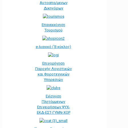
Αυτοαπα/μενων
Δικηγόρων
Επανεκκίνηση
Τουρισμού
e-λιανικό (΄Β κύκλος)
Επιχορήγηση
Παροχής Λογιστικών
και Φοροτεχνικών
Υπηρεσιών
Ενίσχυση
Πλητόμμενων
Επιχειρήσεων ΨΥΧ-
ΕΚΔ-ΕΣΤ-ΓΥΜΝ-ΧΟΡ