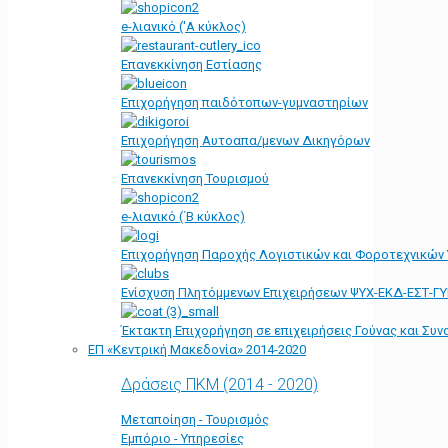
e-λιανικό ('Α κύκλος)
Επανεκκίνηση Εστίασης
Επιχορήγηση παιδότοπων-γυμναστηρίων
Επιχορήγηση Αυτοαπα/μενων Δικηγόρων
Επανεκκίνηση Τουρισμού
e-λιανικό (΄Β κύκλος)
Επιχορήγηση Παροχής Λογιστικών και Φοροτεχνικών
Ενίσχυση Πλητόμμενων Επιχειρήσεων ΨΥΧ-ΕΚΔ-ΕΣΤ-Γ
Έκτακτη Επιχορήγηση σε επιχειρήσεις Γούνας και Συ
ΕΠ «Kεντρική Μακεδονία» 2014-2020
Δράσεις ΠΚΜ (2014 - 2020)
Μεταποίηση - Τουρισμός
Εμπόριο - Υπηρεσίες