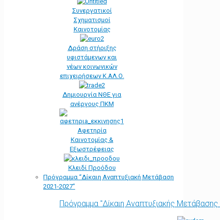
Συνεργατικοί
Σχηματισμοί
Καινοτομίας
Δράση στήριξης
υφιστάμενων και
νέων κοινωνικών
επιχειρήσεων Κ.ΑΛ.Ο.
Δημιουργία ΝΘΕ για
ανέργους ΠΚΜ
Αφετηρία
Kαινοτομίας &
Εξωστρέφειας
Κλειδί Προόδου
Πρόγραμμα “Δίκαιη Αναπτυξιακή Μετάβαση
2021-2027”
Πρόγραμμα "Δίκαιη Αναπτυξιακής Μετάβασης