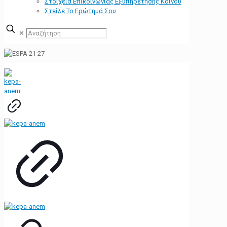
Στοιχεία Επικοινωνίας Εξυπηρέτησης Κοινού
Στείλε Το Ερώτημά Σου
✕