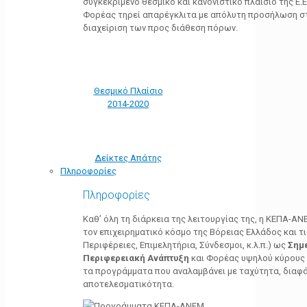
συγκεκριμένο θεσμικό και κανονιστικό πλαίσιο της Ε.Ε.
Φορέας τηρεί απαρέγκλιτα με απόλυτη προσήλωση στ
διαχείριση των προς διάθεση πόρων.
Θεσμικό Πλαίσιο
2014-2020
Δείκτες Απάτης
Πληροφορίες
Πληροφορίες
Καθ’ όλη τη διάρκεια της λειτουργίας της, η ΚΕΠΑ-Α
τον επιχειρηματικό κόσμο της Βόρειας Ελλάδος και τ
Περιφέρειες, Επιμελητήρια, Σύνδεσμοι, κ.λ.π.) ως
Σημ
Περιφερειακή Ανάπτυξη
και Φορέας υψηλού κύρους κ
τα προγράμματα που αναλαμβάνει με ταχύτητα, διαφά
αποτελεσματικότητα.