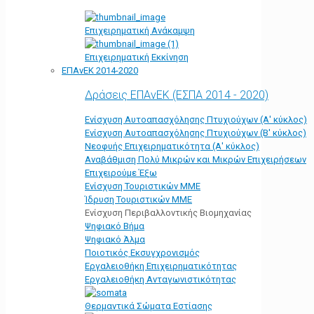
Επιχειρηματική Ανάκαμψη
Επιχειρηματική Εκκίνηση
ΕΠΑνΕΚ 2014-2020
Δράσεις ΕΠΑνΕΚ (ΕΣΠΑ 2014 - 2020)
Ενίσχυση Αυτοαπασχόλησης Πτυχιούχων (Α' κύκλος)
Ενίσχυση Αυτοαπασχόλησης Πτυχιούχων (Β' κύκλος)
Νεοφυής Επιχειρηματικότητα (Α' κύκλος)
Αναβάθμιση Πολύ Μικρών και Μικρών Επιχειρήσεων
Επιχειρούμε Έξω
Ενίσχυση Τουριστικών ΜΜΕ
Ίδρυση Τουριστικών ΜΜΕ
Ενίσχυση Περιβαλλοντικής Βιομηχανίας
Ψηφιακό Βήμα
Ψηφιακό Άλμα
Ποιοτικός Εκσυγχρονισμός
Εργαλειοθήκη Eπιχειρηματικότητας
Εργαλειοθήκη Ανταγωνιστικότητας
Θερμαντικά Σώματα Εστίασης