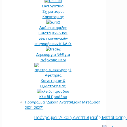
Συνεργατικοί
Σχηματισμοί
Καινοτομίας
Δράση στήριξης
υφιστάμενων και
νέων κοινωνικών
επιχειρήσεων Κ.ΑΛ.Ο.
Δημιουργία ΝΘΕ για
ανέργους ΠΚΜ
Αφετηρία
Kαινοτομίας &
Εξωστρέφειας
Κλειδί Προόδου
Πρόγραμμα “Δίκαιη Αναπτυξιακή Μετάβαση
2021-2027”
Πρόγραμμα "Δίκαιη Αναπτυξιακής Μετάβασης