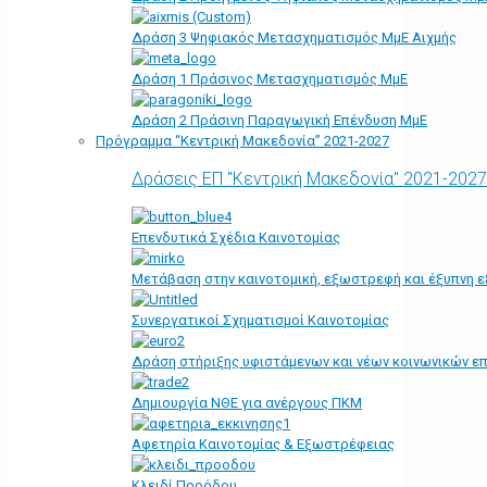
Δράση 3 Ψηφιακός Μετασχηματισμός ΜμΕ Αιχμής
Δράση 1 Πράσινος Μετασχηματισμός ΜμΕ
Δράση 2 Πράσινη Παραγωγική Επένδυση ΜμΕ
Πρόγραμμα “Κεντρική Μακεδονία” 2021-2027
Δράσεις ΕΠ "Κεντρική Μακεδονία" 2021-2027
Επενδυτικά Σχέδια Καινοτομίας
Μετάβαση στην καινοτομική, εξωστρεφή και έξυπνη ε
Συνεργατικοί Σχηματισμοί Καινοτομίας
Δράση στήριξης υφιστάμενων και νέων κοινωνικών επ
Δημιουργία ΝΘΕ για ανέργους ΠΚΜ
Αφετηρία Kαινοτομίας & Εξωστρέφειας
Κλειδί Προόδου