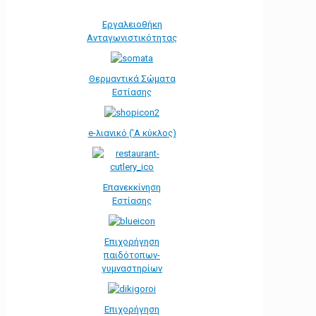
Εργαλειοθήκη
Ανταγωνιστικότητας
Θερμαντικά Σώματα
Εστίασης
e-λιανικό ('Α κύκλος)
Επανεκκίνηση
Εστίασης
Επιχορήγηση
παιδότοπων-
γυμναστηρίων
Επιχορήγηση