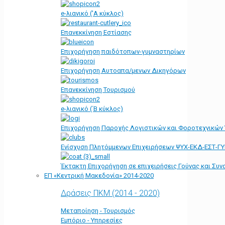
e-λιανικό ('Α κύκλος)
Επανεκκίνηση Εστίασης
Επιχορήγηση παιδότοπων-γυμναστηρίων
Επιχορήγηση Αυτοαπα/μενων Δικηγόρων
Επανεκκίνηση Τουρισμού
e-λιανικό (΄Β κύκλος)
Επιχορήγηση Παροχής Λογιστικών και Φοροτεχνικών
Ενίσχυση Πλητόμμενων Επιχειρήσεων ΨΥΧ-ΕΚΔ-ΕΣΤ-Γ
Έκτακτη Επιχορήγηση σε επιχειρήσεις Γούνας και Συ
ΕΠ «Kεντρική Μακεδονία» 2014-2020
Δράσεις ΠΚΜ (2014 - 2020)
Μεταποίηση - Τουρισμός
Εμπόριο - Υπηρεσίες