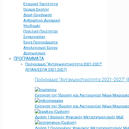
Εταιρική Ταυτότητα
Όραμα-Σκοπός
Δομή Οργάνωση
Ανθρώπινο Δυναμικό
Υποδομές
Πολιτική Ποιότητας
Συνεργασίες
Έργα Προγράμματα
Απολογισμοί Έργου
Διαγωνισμοί
ΠΡΟΓΡΑΜΜΑΤΑ
Πρόγραμμα “Ανταγωνιστικότητα 2021-2027”
(ΕΠΑΝ/ΕΣΠΑ 2021-2027)
Πρόγραμμα "Ανταγωνιστικότητα 2021-2027" 
Ενίσχυση της Ίδρυσης και Λειτουργίας Νέων Μικρομε
Ενίσχυση της Ίδρυσης και Λειτουργίας Νέων Μικρομε
Δράση 1 Βασικός Ψηφιακός Μετασχηματισμός ΜμΕ
Δράση 2 Προηγμένος Ψηφιακός Μετασχηματισμός Μμ