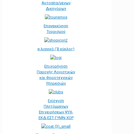
Αυτοαπα/μενων
Δικηγόρων
Επανεκκίνηση
Τουρισμού
e-λιανικό (΄Β κύκλος)
Επιχορήγηση
Παροχής Λογιστικών
και Φοροτεχνικών
Υπηρεσιών
Ενίσχυση
Πλητόμμενων
Επιχειρήσεων ΨΥΧ-
ΕΚΔ-ΕΣΤ-ΓΥΜΝ-ΧΟΡ