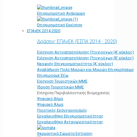
Επιχειρηματική Ανάκαμψη
Επιχειρηματική Εκκίνηση
ΕΠΑνΕΚ 2014-2020
Δράσεις ΕΠΑνΕΚ (ΕΣΠΑ 2014 - 2020)
Ενίσχυση Αυτοαπασχόλησης Πτυχιούχων (Α' κύκλος)
Ενίσχυση Αυτοαπασχόλησης Πτυχιούχων (Β' κύκλος)
Νεοφυής Επιχειρηματικότητα (Α' κύκλος)
Αναβάθμιση Πολύ Μικρών και Μικρών Επιχειρήσεων
Επιχειρούμε Έξω
Ενίσχυση Τουριστικών ΜΜΕ
Ίδρυση Τουριστικών ΜΜΕ
Ενίσχυση Περιβαλλοντικής Βιομηχανίας
Ψηφιακό Βήμα
Ψηφιακό Άλμα
Ποιοτικός Εκσυγχρονισμός
Εργαλειοθήκη Eπιχειρηματικότητας
Εργαλειοθήκη Ανταγωνιστικότητας
Θερμαντικά Σώματα Εστίασης