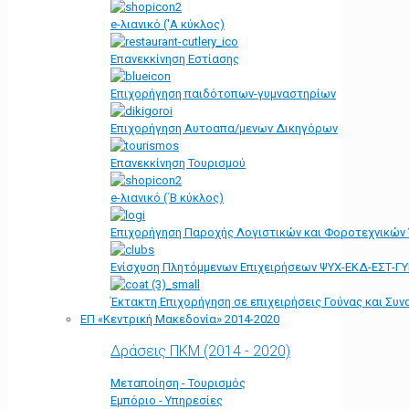
e-λιανικό ('Α κύκλος)
Επανεκκίνηση Εστίασης
Επιχορήγηση παιδότοπων-γυμναστηρίων
Επιχορήγηση Αυτοαπα/μενων Δικηγόρων
Επανεκκίνηση Τουρισμού
e-λιανικό (΄Β κύκλος)
Επιχορήγηση Παροχής Λογιστικών και Φοροτεχνικών
Ενίσχυση Πλητόμμενων Επιχειρήσεων ΨΥΧ-ΕΚΔ-ΕΣΤ-Γ
Έκτακτη Επιχορήγηση σε επιχειρήσεις Γούνας και Συ
ΕΠ «Kεντρική Μακεδονία» 2014-2020
Δράσεις ΠΚΜ (2014 - 2020)
Μεταποίηση - Τουρισμός
Εμπόριο - Υπηρεσίες