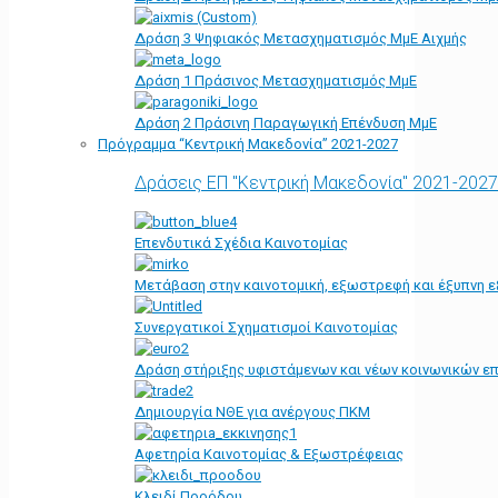
Δράση 3 Ψηφιακός Μετασχηματισμός ΜμΕ Αιχμής
Δράση 1 Πράσινος Μετασχηματισμός ΜμΕ
Δράση 2 Πράσινη Παραγωγική Επένδυση ΜμΕ
Πρόγραμμα “Κεντρική Μακεδονία” 2021-2027
Δράσεις ΕΠ "Κεντρική Μακεδονία" 2021-2027
Επενδυτικά Σχέδια Καινοτομίας
Μετάβαση στην καινοτομική, εξωστρεφή και έξυπνη ε
Συνεργατικοί Σχηματισμοί Καινοτομίας
Δράση στήριξης υφιστάμενων και νέων κοινωνικών επ
Δημιουργία ΝΘΕ για ανέργους ΠΚΜ
Αφετηρία Kαινοτομίας & Εξωστρέφειας
Κλειδί Προόδου