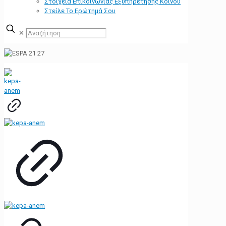
Στοιχεία Επικοινωνίας Εξυπηρέτησης Κοινού
Στείλε Το Ερώτημά Σου
✕