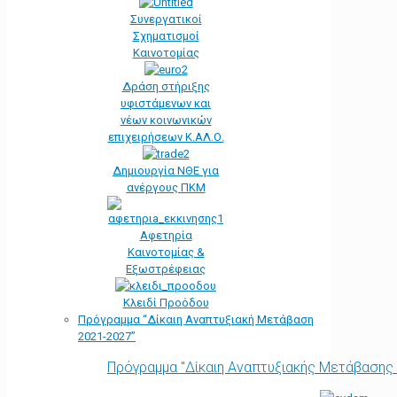
Συνεργατικοί
Σχηματισμοί
Καινοτομίας
Δράση στήριξης
υφιστάμενων και
νέων κοινωνικών
επιχειρήσεων Κ.ΑΛ.Ο.
Δημιουργία ΝΘΕ για
ανέργους ΠΚΜ
Αφετηρία
Kαινοτομίας &
Εξωστρέφειας
Κλειδί Προόδου
Πρόγραμμα “Δίκαιη Αναπτυξιακή Μετάβαση
2021-2027”
Πρόγραμμα "Δίκαιη Αναπτυξιακής Μετάβασης