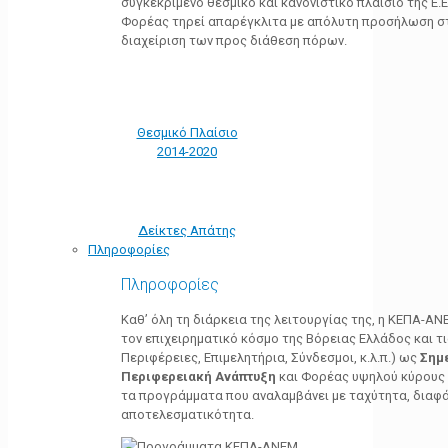
συγκεκριμένο θεσμικό και κανονιστικό πλαίσιο της Ε.Ε.
Φορέας τηρεί απαρέγκλιτα με απόλυτη προσήλωση στ
διαχείριση των προς διάθεση πόρων.
Θεσμικό Πλαίσιο
2014-2020
Δείκτες Απάτης
Πληροφορίες
Πληροφορίες
Καθ’ όλη τη διάρκεια της λειτουργίας της, η ΚΕΠΑ-Α
τον επιχειρηματικό κόσμο της Βόρειας Ελλάδος και τ
Περιφέρειες, Επιμελητήρια, Σύνδεσμοι, κ.λ.π.) ως
Σημ
Περιφερειακή Ανάπτυξη
και Φορέας υψηλού κύρους κ
τα προγράμματα που αναλαμβάνει με ταχύτητα, διαφά
αποτελεσματικότητα.