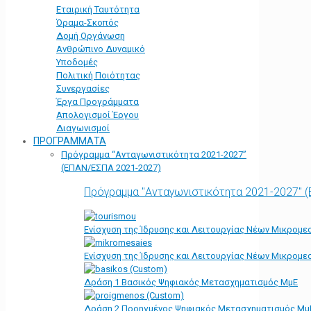
Εταιρική Ταυτότητα
Όραμα-Σκοπός
Δομή Οργάνωση
Ανθρώπινο Δυναμικό
Υποδομές
Πολιτική Ποιότητας
Συνεργασίες
Έργα Προγράμματα
Απολογισμοί Έργου
Διαγωνισμοί
ΠΡΟΓΡΑΜΜΑΤΑ
Πρόγραμμα “Ανταγωνιστικότητα 2021-2027”
(ΕΠΑΝ/ΕΣΠΑ 2021-2027)
Πρόγραμμα "Ανταγωνιστικότητα 2021-2027" 
Ενίσχυση της Ίδρυσης και Λειτουργίας Νέων Μικρομε
Ενίσχυση της Ίδρυσης και Λειτουργίας Νέων Μικρομε
Δράση 1 Βασικός Ψηφιακός Μετασχηματισμός ΜμΕ
Δράση 2 Προηγμένος Ψηφιακός Μετασχηματισμός Μμ