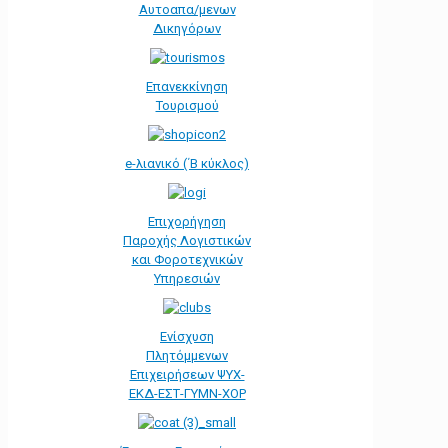
Αυτοαπα/μενων
Δικηγόρων
Επανεκκίνηση
Τουρισμού
e-λιανικό (΄Β κύκλος)
Επιχορήγηση
Παροχής Λογιστικών
και Φοροτεχνικών
Υπηρεσιών
Ενίσχυση
Πλητόμμενων
Επιχειρήσεων ΨΥΧ-
ΕΚΔ-ΕΣΤ-ΓΥΜΝ-ΧΟΡ