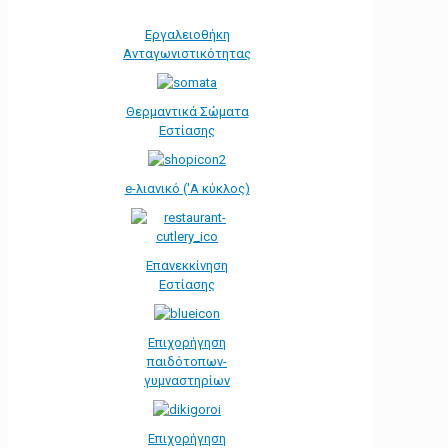
Εργαλειοθήκη
Ανταγωνιστικότητας
Θερμαντικά Σώματα
Εστίασης
e-λιανικό ('Α κύκλος)
Επανεκκίνηση
Εστίασης
Επιχορήγηση
παιδότοπων-
γυμναστηρίων
Επιχορήγηση