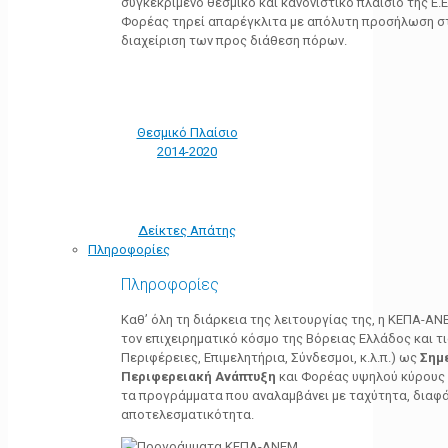
συγκεκριμένο θεσμικό και κανονιστικό πλαίσιο της Ε.Ε.
Φορέας τηρεί απαρέγκλιτα με απόλυτη προσήλωση στ
διαχείριση των προς διάθεση πόρων.
Θεσμικό Πλαίσιο
2014-2020
Δείκτες Απάτης
Πληροφορίες
Πληροφορίες
Καθ’ όλη τη διάρκεια της λειτουργίας της, η ΚΕΠΑ-Α
τον επιχειρηματικό κόσμο της Βόρειας Ελλάδος και τ
Περιφέρειες, Επιμελητήρια, Σύνδεσμοι, κ.λ.π.) ως
Σημ
Περιφερειακή Ανάπτυξη
και Φορέας υψηλού κύρους κ
τα προγράμματα που αναλαμβάνει με ταχύτητα, διαφά
αποτελεσματικότητα.