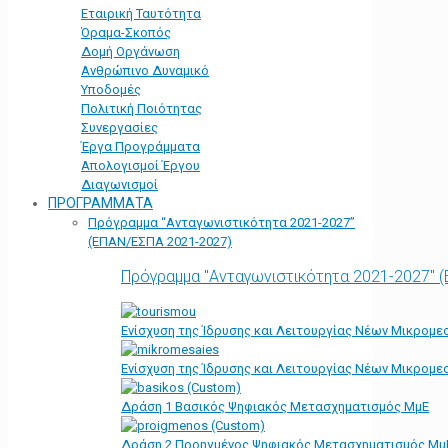
Εταιρική Ταυτότητα
Όραμα-Σκοπός
Δομή Οργάνωση
Ανθρώπινο Δυναμικό
Υποδομές
Πολιτική Ποιότητας
Συνεργασίες
Έργα Προγράμματα
Απολογισμοί Έργου
Διαγωνισμοί
ΠΡΟΓΡΑΜΜΑΤΑ
Πρόγραμμα “Ανταγωνιστικότητα 2021-2027”
(ΕΠΑΝ/ΕΣΠΑ 2021-2027)
Πρόγραμμα "Ανταγωνιστικότητα 2021-2027" 
Ενίσχυση της Ίδρυσης και Λειτουργίας Νέων Μικρομε
Ενίσχυση της Ίδρυσης και Λειτουργίας Νέων Μικρομε
Δράση 1 Βασικός Ψηφιακός Μετασχηματισμός ΜμΕ
Δράση 2 Προηγμένος Ψηφιακός Μετασχηματισμός Μμ