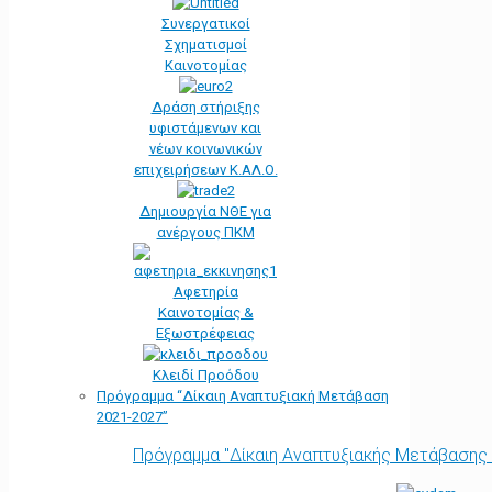
Συνεργατικοί
Σχηματισμοί
Καινοτομίας
Δράση στήριξης
υφιστάμενων και
νέων κοινωνικών
επιχειρήσεων Κ.ΑΛ.Ο.
Δημιουργία ΝΘΕ για
ανέργους ΠΚΜ
Αφετηρία
Kαινοτομίας &
Εξωστρέφειας
Κλειδί Προόδου
Πρόγραμμα “Δίκαιη Αναπτυξιακή Μετάβαση
2021-2027”
Πρόγραμμα "Δίκαιη Αναπτυξιακής Μετάβασης