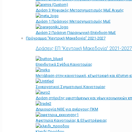
Δράση 3 Ψηφιακός Μετασχηματισμός ΜμΕ Αιχμής
Δράση 1 Πράσινος Μετασχηματισμός ΜμΕ
Δράση 2 Πράσινη Παραγωγική Επένδυση ΜμΕ
Πρόγραμμα “Κεντρική Μακεδονία” 2021-2027
Δράσεις ΕΠ "Κεντρική Μακεδονία" 2021-2027
Επενδυτικά Σχέδια Καινοτομίας
Μετάβαση στην καινοτομική, εξωστρεφή και έξυπνη ε
Συνεργατικοί Σχηματισμοί Καινοτομίας
Δράση στήριξης υφιστάμενων και νέων κοινωνικών επ
Δημιουργία ΝΘΕ για ανέργους ΠΚΜ
Αφετηρία Kαινοτομίας & Εξωστρέφειας
Κλειδί Προόδου