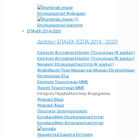
Επιχειρηματική Ανάκαμψη
Επιχειρηματική Εκκίνηση
ΕΠΑνΕΚ 2014-2020
Δράσεις ΕΠΑνΕΚ (ΕΣΠΑ 2014 - 2020)
Ενίσχυση Αυτοαπασχόλησης Πτυχιούχων (Α' κύκλος)
Ενίσχυση Αυτοαπασχόλησης Πτυχιούχων (Β' κύκλος)
Νεοφυής Επιχειρηματικότητα (Α' κύκλος)
Αναβάθμιση Πολύ Μικρών και Μικρών Επιχειρήσεων
Επιχειρούμε Έξω
Ενίσχυση Τουριστικών ΜΜΕ
Ίδρυση Τουριστικών ΜΜΕ
Ενίσχυση Περιβαλλοντικής Βιομηχανίας
Ψηφιακό Βήμα
Ψηφιακό Άλμα
Ποιοτικός Εκσυγχρονισμός
Εργαλειοθήκη Eπιχειρηματικότητας
Εργαλειοθήκη Ανταγωνιστικότητας
Θερμαντικά Σώματα Εστίασης