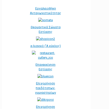
Εργαλειοθήκη
Ανταγωνιστικότητας
Θερμαντικά Σώματα
Εστίασης
e-λιανικό ('Α κύκλος)
Επανεκκίνηση
Εστίασης
Επιχορήγηση
παιδότοπων-
γυμναστηρίων
Επιχορήγηση