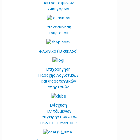
Αυτοαπα/μενων
Δικηγόρων
Επανεκκίνηση
Τουρισμού
e-λιανικό (΄Β κύκλος)
Επιχορήγηση
Παροχής Λογιστικών
και Φοροτεχνικών
Υπηρεσιών
Ενίσχυση
Πλητόμμενων
Επιχειρήσεων ΨΥΧ-
ΕΚΔ-ΕΣΤ-ΓΥΜΝ-ΧΟΡ