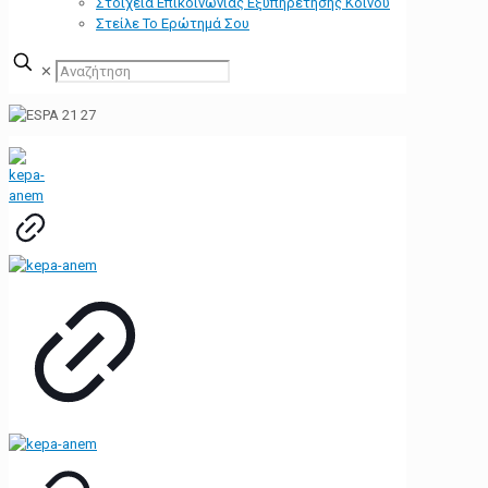
Στοιχεία Επικοινωνίας Εξυπηρέτησης Κοινού
Στείλε Το Ερώτημά Σου
✕