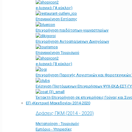
e-λιανικό ('Α κύκλος)
Επανεκκίνηση Εστίασης
Επιχορήγηση παιδότοπων-γυμναστηρίων
Επιχορήγηση Αυτοαπα/μενων Δικηγόρων
Επανεκκίνηση Τουρισμού
e-λιανικό (΄Β κύκλος)
Επιχορήγηση Παροχής Λογιστικών και Φοροτεχνικών
Ενίσχυση Πλητόμμενων Επιχειρήσεων ΨΥΧ-ΕΚΔ-ΕΣΤ-Γ
Έκτακτη Επιχορήγηση σε επιχειρήσεις Γούνας και Συ
ΕΠ «Kεντρική Μακεδονία» 2014-2020
Δράσεις ΠΚΜ (2014 - 2020)
Μεταποίηση - Τουρισμός
Εμπόριο - Υπηρεσίες