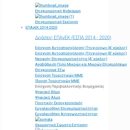
Επιχειρηματική Ανάκαμψη
Επιχειρηματική Εκκίνηση
ΕΠΑνΕΚ 2014-2020
Δράσεις ΕΠΑνΕΚ (ΕΣΠΑ 2014 - 2020)
Ενίσχυση Αυτοαπασχόλησης Πτυχιούχων (Α' κύκλος)
Ενίσχυση Αυτοαπασχόλησης Πτυχιούχων (Β' κύκλος)
Νεοφυής Επιχειρηματικότητα (Α' κύκλος)
Αναβάθμιση Πολύ Μικρών και Μικρών Επιχειρήσεων
Επιχειρούμε Έξω
Ενίσχυση Τουριστικών ΜΜΕ
Ίδρυση Τουριστικών ΜΜΕ
Ενίσχυση Περιβαλλοντικής Βιομηχανίας
Ψηφιακό Βήμα
Ψηφιακό Άλμα
Ποιοτικός Εκσυγχρονισμός
Εργαλειοθήκη Eπιχειρηματικότητας
Εργαλειοθήκη Ανταγωνιστικότητας
Θερμαντικά Σώματα Εστίασης