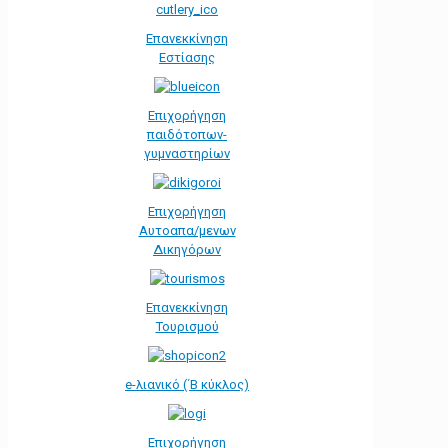
Επανεκκίνηση
Εστίασης
Επιχορήγηση
παιδότοπων-
γυμναστηρίων
Επιχορήγηση
Αυτοαπα/μενων
Δικηγόρων
Επανεκκίνηση
Τουρισμού
e-λιανικό (΄Β κύκλος)
Επιχορήγηση