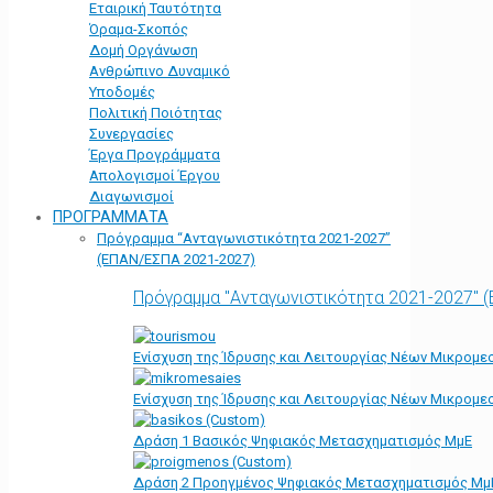
Εταιρική Ταυτότητα
Όραμα-Σκοπός
Δομή Οργάνωση
Ανθρώπινο Δυναμικό
Υποδομές
Πολιτική Ποιότητας
Συνεργασίες
Έργα Προγράμματα
Απολογισμοί Έργου
Διαγωνισμοί
ΠΡΟΓΡΑΜΜΑΤΑ
Πρόγραμμα “Ανταγωνιστικότητα 2021-2027”
(ΕΠΑΝ/ΕΣΠΑ 2021-2027)
Πρόγραμμα "Ανταγωνιστικότητα 2021-2027" 
Ενίσχυση της Ίδρυσης και Λειτουργίας Νέων Μικρομε
Ενίσχυση της Ίδρυσης και Λειτουργίας Νέων Μικρομε
Δράση 1 Βασικός Ψηφιακός Μετασχηματισμός ΜμΕ
Δράση 2 Προηγμένος Ψηφιακός Μετασχηματισμός Μμ