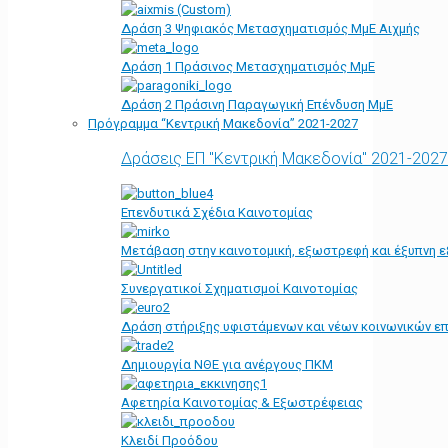
Δράση 3 Ψηφιακός Μετασχηματισμός ΜμΕ Αιχμής
Δράση 1 Πράσινος Μετασχηματισμός ΜμΕ
Δράση 2 Πράσινη Παραγωγική Επένδυση ΜμΕ
Πρόγραμμα “Κεντρική Μακεδονία” 2021-2027
Δράσεις ΕΠ "Κεντρική Μακεδονία" 2021-2027
Επενδυτικά Σχέδια Καινοτομίας
Μετάβαση στην καινοτομική, εξωστρεφή και έξυπνη ε
Συνεργατικοί Σχηματισμοί Καινοτομίας
Δράση στήριξης υφιστάμενων και νέων κοινωνικών επ
Δημιουργία ΝΘΕ για ανέργους ΠΚΜ
Αφετηρία Kαινοτομίας & Εξωστρέφειας
Κλειδί Προόδου