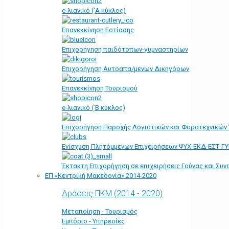
e-λιανικό ('Α κύκλος)
Επανεκκίνηση Εστίασης
Επιχορήγηση παιδότοπων-γυμναστηρίων
Επιχορήγηση Αυτοαπα/μενων Δικηγόρων
Επανεκκίνηση Τουρισμού
e-λιανικό (΄Β κύκλος)
Επιχορήγηση Παροχής Λογιστικών και Φοροτεχνικών
Ενίσχυση Πλητόμμενων Επιχειρήσεων ΨΥΧ-ΕΚΔ-ΕΣΤ-Γ
Έκτακτη Επιχορήγηση σε επιχειρήσεις Γούνας και Συ
ΕΠ «Kεντρική Μακεδονία» 2014-2020
Δράσεις ΠΚΜ (2014 - 2020)
Μεταποίηση - Τουρισμός
Εμπόριο - Υπηρεσίες