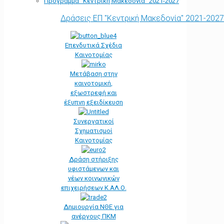
Πρόγραμμα “Κεντρική Μακεδονία” 2021-2027
Δράσεις ΕΠ "Κεντρική Μακεδονία" 2021-2027
Επενδυτικά Σχέδια
Καινοτομίας
Μετάβαση στην
καινοτομική,
εξωστρεφή και
έξυπνη εξειδίκευση
Συνεργατικοί
Σχηματισμοί
Καινοτομίας
Δράση στήριξης
υφιστάμενων και
νέων κοινωνικών
επιχειρήσεων Κ.ΑΛ.Ο.
Δημιουργία ΝΘΕ για
ανέργους ΠΚΜ