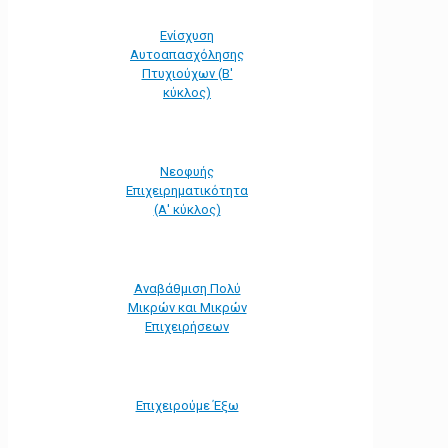
Ενίσχυση
Αυτοαπασχόλησης
Πτυχιούχων (Β'
κύκλος)
Νεοφυής
Επιχειρηματικότητα
(Α' κύκλος)
Αναβάθμιση Πολύ
Μικρών και Μικρών
Επιχειρήσεων
Επιχειρούμε Έξω