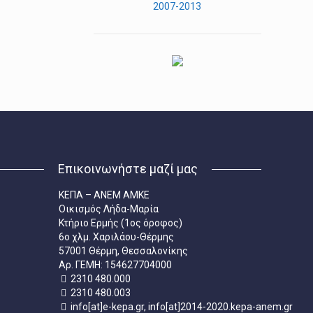
2007-2013
Επικοινωνήστε μαζί μας
ΚΕΠΑ – ΑΝΕΜ ΑΜΚΕ
Οικισμός Λήδα-Μαρία
Κτήριο Ερμής (1ος όροφος)
6ο χλμ. Χαριλάου-Θέρμης
57001 Θέρμη, Θεσσαλονίκης
Aρ. ΓΕΜΗ: 154627704000
2310 480.000
2310 480.003
info[at]e-kepa.gr, info[at]2014-2020.kepa-anem.gr