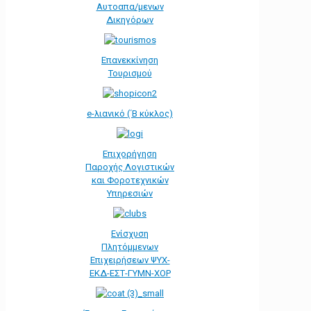
Αυτοαπα/μενων
Δικηγόρων
Επανεκκίνηση
Τουρισμού
e-λιανικό (΄Β κύκλος)
Επιχορήγηση
Παροχής Λογιστικών
και Φοροτεχνικών
Υπηρεσιών
Ενίσχυση
Πλητόμμενων
Επιχειρήσεων ΨΥΧ-
ΕΚΔ-ΕΣΤ-ΓΥΜΝ-ΧΟΡ