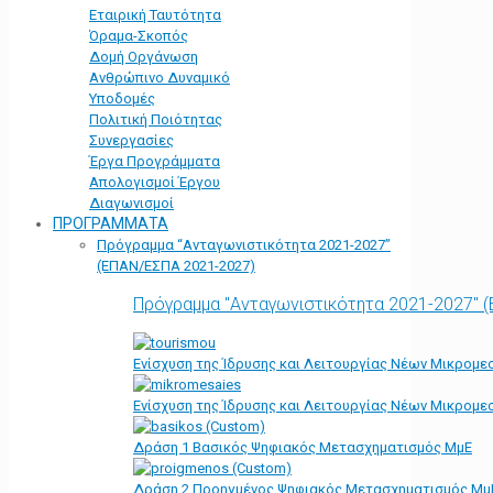
Εταιρική Ταυτότητα
Όραμα-Σκοπός
Δομή Οργάνωση
Ανθρώπινο Δυναμικό
Υποδομές
Πολιτική Ποιότητας
Συνεργασίες
Έργα Προγράμματα
Απολογισμοί Έργου
Διαγωνισμοί
ΠΡΟΓΡΑΜΜΑΤΑ
Πρόγραμμα “Ανταγωνιστικότητα 2021-2027”
(ΕΠΑΝ/ΕΣΠΑ 2021-2027)
Πρόγραμμα "Ανταγωνιστικότητα 2021-2027" 
Ενίσχυση της Ίδρυσης και Λειτουργίας Νέων Μικρομε
Ενίσχυση της Ίδρυσης και Λειτουργίας Νέων Μικρομε
Δράση 1 Βασικός Ψηφιακός Μετασχηματισμός ΜμΕ
Δράση 2 Προηγμένος Ψηφιακός Μετασχηματισμός Μμ