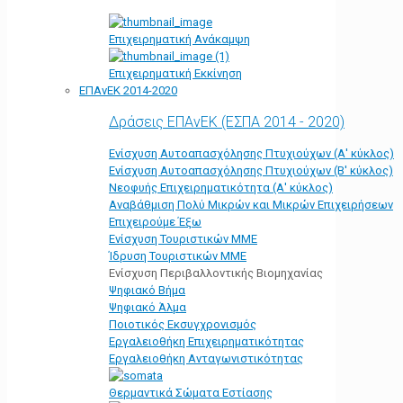
Επιχειρηματική Ανάκαμψη
Επιχειρηματική Εκκίνηση
ΕΠΑνΕΚ 2014-2020
Δράσεις ΕΠΑνΕΚ (ΕΣΠΑ 2014 - 2020)
Ενίσχυση Αυτοαπασχόλησης Πτυχιούχων (Α' κύκλος)
Ενίσχυση Αυτοαπασχόλησης Πτυχιούχων (Β' κύκλος)
Νεοφυής Επιχειρηματικότητα (Α' κύκλος)
Αναβάθμιση Πολύ Μικρών και Μικρών Επιχειρήσεων
Επιχειρούμε Έξω
Ενίσχυση Τουριστικών ΜΜΕ
Ίδρυση Τουριστικών ΜΜΕ
Ενίσχυση Περιβαλλοντικής Βιομηχανίας
Ψηφιακό Βήμα
Ψηφιακό Άλμα
Ποιοτικός Εκσυγχρονισμός
Εργαλειοθήκη Eπιχειρηματικότητας
Εργαλειοθήκη Ανταγωνιστικότητας
Θερμαντικά Σώματα Εστίασης