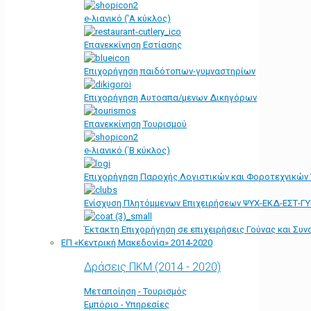
e-λιανικό ('Α κύκλος)
Επανεκκίνηση Εστίασης
Επιχορήγηση παιδότοπων-γυμναστηρίων
Επιχορήγηση Αυτοαπα/μενων Δικηγόρων
Επανεκκίνηση Τουρισμού
e-λιανικό (΄Β κύκλος)
Επιχορήγηση Παροχής Λογιστικών και Φοροτεχνικών
Ενίσχυση Πλητόμμενων Επιχειρήσεων ΨΥΧ-ΕΚΔ-ΕΣΤ-Γ
Έκτακτη Επιχορήγηση σε επιχειρήσεις Γούνας και Συ
ΕΠ «Kεντρική Μακεδονία» 2014-2020
Δράσεις ΠΚΜ (2014 - 2020)
Μεταποίηση - Τουρισμός
Εμπόριο - Υπηρεσίες