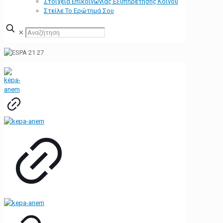
Στοιχεία Επικοινωνίας Εξυπηρέτησης Κοινού
Στείλε Το Ερώτημά Σου
✕