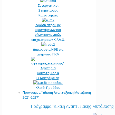
Συνεργατικοί
Σχηματισμοί
Καινοτομίας
Δράση στήριξης
υφιστάμενων και
νέων κοινωνικών
επιχειρήσεων Κ.ΑΛ.Ο.
Δημιουργία ΝΘΕ για
ανέργους ΠΚΜ
Αφετηρία
Kαινοτομίας &
Εξωστρέφειας
Κλειδί Προόδου
Πρόγραμμα “Δίκαιη Αναπτυξιακή Μετάβαση
2021-2027”
Πρόγραμμα "Δίκαιη Αναπτυξιακής Μετάβασης