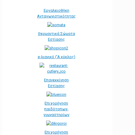
Εργαλειοθήκη
Ανταγωνιστικότητας
Θερμαντικά Σώματα
Εστίασης
e-λιανικό ('Α κύκλος)
Επανεκκίνηση
Εστίασης
Επιχορήγηση
παιδότοπων-
γυμναστηρίων
Επιχορήγηση