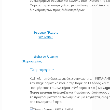
συγκεκριμένο θεσμικό και κανονιστικό πλαίσιο της Ε.Ε.
Φορέας τηρεί απαρέγκλιτα με απόλυτη προσήλωση στ
διαχείριση των προς διάθεση πόρων.
Θεσμικό Πλαίσιο
2014-2020
Δείκτες Απάτης
Πληροφορίες
Πληροφορίες
Καθ’ όλη τη διάρκεια της λειτουργίας της, η ΚΕΠΑ-Α
τον επιχειρηματικό κόσμο της Βόρειας Ελλάδος και τ
Περιφέρειες, Επιμελητήρια, Σύνδεσμοι, κ.λ.π.) ως
Σημ
Περιφερειακή Ανάπτυξη
και Φορέας υψηλού κύρους κ
τα προγράμματα που αναλαμβάνει με ταχύτητα, διαφά
αποτελεσματικότητα.