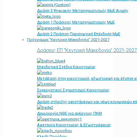
Δράση 3 Ψηφιακός Μετασχηματισμός ΜμΕ Αιχμής
Δράση 1 Πράσινος Μετασχηματισμός ΜμΕ
Δράση 2 Πράσινη Παραγωγική Επένδυση ΜμΕ
Πρόγραμμα “Κεντρική Μακεδονία” 2021-2027
Δράσεις ΕΠ "Κεντρική Μακεδονία" 2021-2027
Επενδυτικά Σχέδια Καινοτομίας
Μετάβαση στην καινοτομική, εξωστρεφή και έξυπνη ε
Συνεργατικοί Σχηματισμοί Καινοτομίας
Δράση στήριξης υφιστάμενων και νέων κοινωνικών επ
Δημιουργία ΝΘΕ για ανέργους ΠΚΜ
Αφετηρία Kαινοτομίας & Εξωστρέφειας
Κλειδί Προόδου