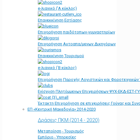
e-λιανικό ('Α κύκλος)
Επανεκκίνηση Εστίασης
Επιχορήγηση παιδότοπων-γυμναστηρίων
Επιχορήγηση Αυτοαπα/μενων Δικηγόρων
Επανεκκίνηση Τουρισμού
e-λιανικό (΄Β κύκλος)
Επιχορήγηση Παροχής Λογιστικών και Φοροτεχνικών
Ενίσχυση Πλητόμμενων Επιχειρήσεων ΨΥΧ-ΕΚΔ-ΕΣΤ-Γ
Έκτακτη Επιχορήγηση σε επιχειρήσεις Γούνας και Συ
ΕΠ «Kεντρική Μακεδονία» 2014-2020
Δράσεις ΠΚΜ (2014 - 2020)
Μεταποίηση - Τουρισμός
Εμπόριο - Υπηρεσίες