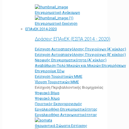
Επιχειρηματική Ανάκαμψη
Επιχειρηματική Εκκίνηση
ΕΠΑνΕΚ 2014-2020
Δράσεις ΕΠΑνΕΚ (ΕΣΠΑ 2014 - 2020)
Ενίσχυση Αυτοαπασχόλησης Πτυχιούχων (Α' κύκλος)
Ενίσχυση Αυτοαπασχόλησης Πτυχιούχων (Β' κύκλος)
Νεοφυής Επιχειρηματικότητα (Α' κύκλος)
Αναβάθμιση Πολύ Μικρών και Μικρών Επιχειρήσεων
Επιχειρούμε Έξω
Ενίσχυση Τουριστικών ΜΜΕ
Ίδρυση Τουριστικών ΜΜΕ
Ενίσχυση Περιβαλλοντικής Βιομηχανίας
Ψηφιακό Βήμα
Ψηφιακό Άλμα
Ποιοτικός Εκσυγχρονισμός
Εργαλειοθήκη Eπιχειρηματικότητας
Εργαλειοθήκη Ανταγωνιστικότητας
Θερμαντικά Σώματα Εστίασης