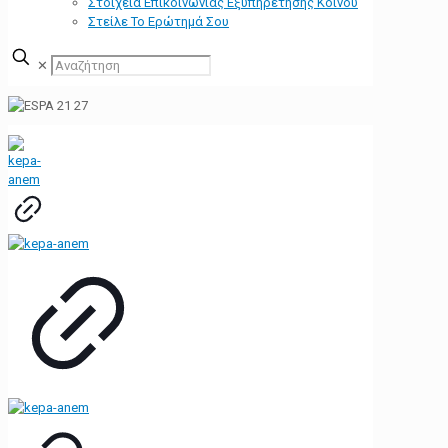
Στοιχεία Επικοινωνίας Εξυπηρέτησης Κοινού
Στείλε Το Ερώτημά Σου
✕