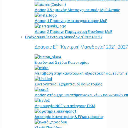
Δράση 3 Ψηφιακός Μετασχηματισμός ΜμΕ Αιχμής
Δράση 1 Πράσινος Μετασχηματισμός ΜμΕ
Δράση 2 Πράσινη Παραγωγική Επένδυση ΜμΕ
Πρόγραμμα “Κεντρική Μακεδονία” 2021-2027
Δράσεις ΕΠ "Κεντρική Μακεδονία" 2021-2027
Επενδυτικά Σχέδια Καινοτομίας
Μετάβαση στην καινοτομική, εξωστρεφή και έξυπνη ε
Συνεργατικοί Σχηματισμοί Καινοτομίας
Δράση στήριξης υφιστάμενων και νέων κοινωνικών επ
Δημιουργία ΝΘΕ για ανέργους ΠΚΜ
Αφετηρία Kαινοτομίας & Εξωστρέφειας
Κλειδί Προόδου