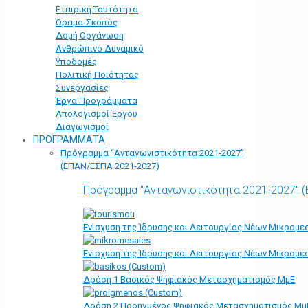
Εταιρική Ταυτότητα
Όραμα-Σκοπός
Δομή Οργάνωση
Ανθρώπινο Δυναμικό
Υποδομές
Πολιτική Ποιότητας
Συνεργασίες
Έργα Προγράμματα
Απολογισμοί Έργου
Διαγωνισμοί
ΠΡΟΓΡΑΜΜΑΤΑ
Πρόγραμμα “Ανταγωνιστικότητα 2021-2027”
(ΕΠΑΝ/ΕΣΠΑ 2021-2027)
Πρόγραμμα "Ανταγωνιστικότητα 2021-2027" 
Ενίσχυση της Ίδρυσης και Λειτουργίας Νέων Μικρομε
Ενίσχυση της Ίδρυσης και Λειτουργίας Νέων Μικρομε
Δράση 1 Βασικός Ψηφιακός Μετασχηματισμός ΜμΕ
Δράση 2 Προηγμένος Ψηφιακός Μετασχηματισμός Μμ