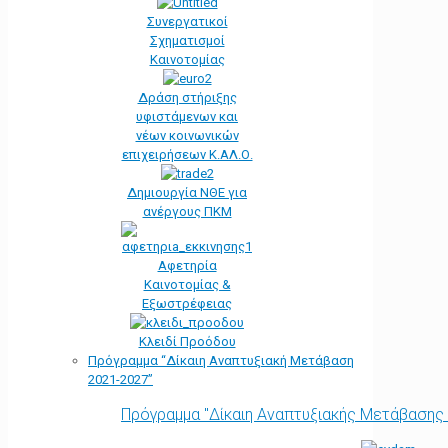
Συνεργατικοί
Σχηματισμοί
Καινοτομίας
Δράση στήριξης
υφιστάμενων και
νέων κοινωνικών
επιχειρήσεων Κ.ΑΛ.Ο.
Δημιουργία ΝΘΕ για
ανέργους ΠΚΜ
Αφετηρία
Kαινοτομίας &
Εξωστρέφειας
Κλειδί Προόδου
Πρόγραμμα “Δίκαιη Αναπτυξιακή Μετάβαση
2021-2027”
Πρόγραμμα "Δίκαιη Αναπτυξιακής Μετάβασης