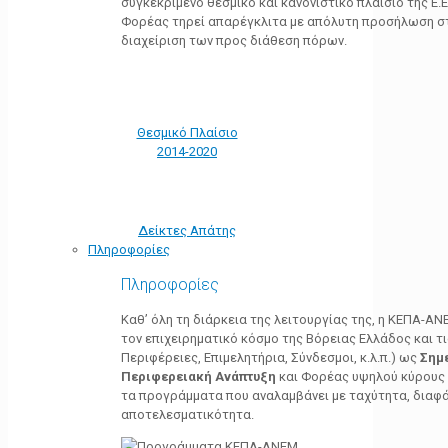
συγκεκριμένο θεσμικό και κανονιστικό πλαίσιο της Ε.Ε.
Φορέας τηρεί απαρέγκλιτα με απόλυτη προσήλωση στ
διαχείριση των προς διάθεση πόρων.
Θεσμικό Πλαίσιο
2014-2020
Δείκτες Απάτης
Πληροφορίες
Πληροφορίες
Καθ’ όλη τη διάρκεια της λειτουργίας της, η ΚΕΠΑ-Α
τον επιχειρηματικό κόσμο της Βόρειας Ελλάδος και τ
Περιφέρειες, Επιμελητήρια, Σύνδεσμοι, κ.λ.π.) ως
Σημ
Περιφερειακή Ανάπτυξη
και Φορέας υψηλού κύρους κ
τα προγράμματα που αναλαμβάνει με ταχύτητα, διαφά
αποτελεσματικότητα.