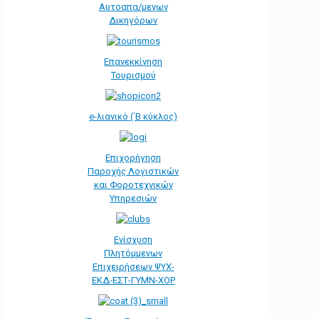
Αυτοαπα/μενων
Δικηγόρων
Επανεκκίνηση
Τουρισμού
e-λιανικό (΄Β κύκλος)
Επιχορήγηση
Παροχής Λογιστικών
και Φοροτεχνικών
Υπηρεσιών
Ενίσχυση
Πλητόμμενων
Επιχειρήσεων ΨΥΧ-
ΕΚΔ-ΕΣΤ-ΓΥΜΝ-ΧΟΡ