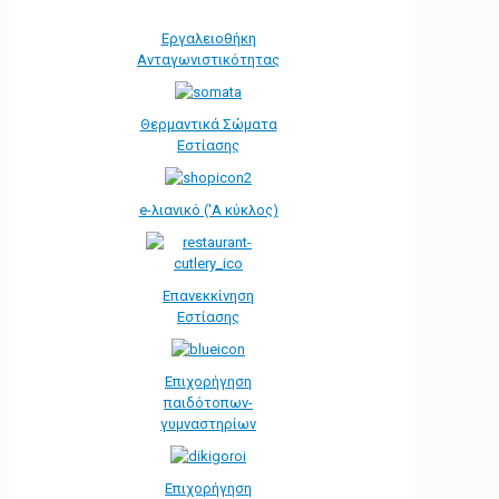
Εργαλειοθήκη
Ανταγωνιστικότητας
Θερμαντικά Σώματα
Εστίασης
e-λιανικό ('Α κύκλος)
Επανεκκίνηση
Εστίασης
Επιχορήγηση
παιδότοπων-
γυμναστηρίων
Επιχορήγηση