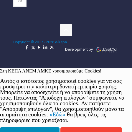
Copyright © 2017 - 2026 e-kepa
Development by
Στη ΚΕΠΑ ΑΝΕΜ ΑΜΚΕ χρησιμοποιούμε Cookies!
Αυτός ο ιστότοπος χρησιμοποιεί cookies για να σας
προσφέρει την καλύτερη δυνατή εμπειρία χρήσης.
Μπορείτε να αποδεχτείτε ή να απορρίψετε τη χρήση
τους. Πατώντας "Αποδοχή επιλογών" συμφωνείτε να
χρησιμοποιηθούν όλα τα cookies. Αν πατήσετε
"Απόρριψη επιλογών", θα χρησιμοποιηθούν μόνο τα
απαραίτητα cookies.
«Εδώ»
θα βρεις όλες τις
πληροφορίες που χρειάζεσαι.