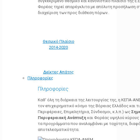
συγκεκριμένο θεσμικό και κανονιστικό πλαίσιο της Ε.Ε.
Φορέας τηρεί απαρέγκλιτα με απόλυτη προσήλωση στ
διαχείριση των προς διάθεση πόρων.
Θεσμικό Πλαίσιο
2014-2020
Δείκτες Απάτης
Πληροφορίες
Πληροφορίες
Καθ’ όλη τη διάρκεια της λειτουργίας της, η ΚΕΠΑ-Α
τον επιχειρηματικό κόσμο της Βόρειας Ελλάδος και τ
Περιφέρειες, Επιμελητήρια, Σύνδεσμοι, κ.λ.π.) ως
Σημ
Περιφερειακή Ανάπτυξη
και Φορέας υψηλού κύρους κ
τα προγράμματα που αναλαμβάνει με ταχύτητα, διαφά
αποτελεσματικότητα.