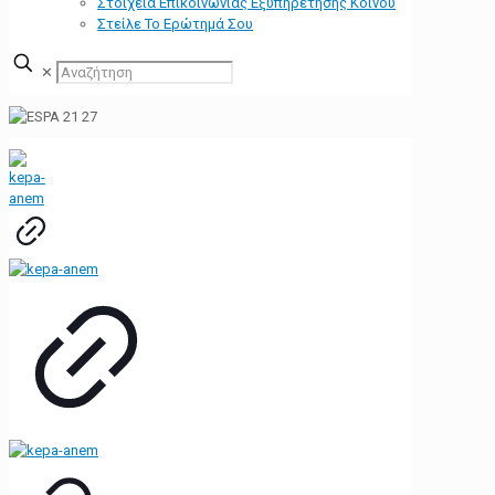
Στοιχεία Επικοινωνίας Εξυπηρέτησης Κοινού
Στείλε Το Ερώτημά Σου
✕