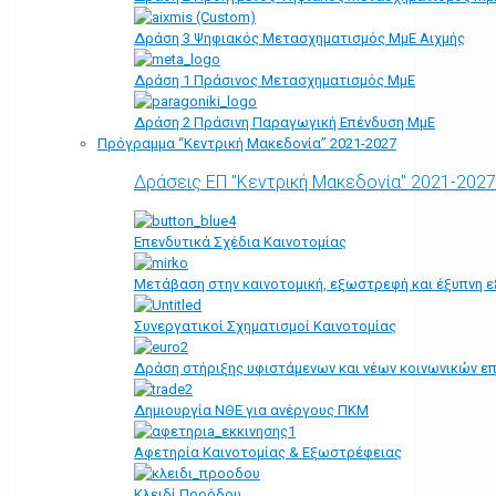
Δράση 3 Ψηφιακός Μετασχηματισμός ΜμΕ Αιχμής
Δράση 1 Πράσινος Μετασχηματισμός ΜμΕ
Δράση 2 Πράσινη Παραγωγική Επένδυση ΜμΕ
Πρόγραμμα “Κεντρική Μακεδονία” 2021-2027
Δράσεις ΕΠ "Κεντρική Μακεδονία" 2021-2027
Επενδυτικά Σχέδια Καινοτομίας
Μετάβαση στην καινοτομική, εξωστρεφή και έξυπνη ε
Συνεργατικοί Σχηματισμοί Καινοτομίας
Δράση στήριξης υφιστάμενων και νέων κοινωνικών επ
Δημιουργία ΝΘΕ για ανέργους ΠΚΜ
Αφετηρία Kαινοτομίας & Εξωστρέφειας
Κλειδί Προόδου