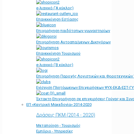
e-λιανικό ('Α κύκλος)
Επανεκκίνηση Εστίασης
Επιχορήγηση παιδότοπων-γυμναστηρίων
Επιχορήγηση Αυτοαπα/μενων Δικηγόρων
Επανεκκίνηση Τουρισμού
e-λιανικό (΄Β κύκλος)
Επιχορήγηση Παροχής Λογιστικών και Φοροτεχνικών
Ενίσχυση Πλητόμμενων Επιχειρήσεων ΨΥΧ-ΕΚΔ-ΕΣΤ-Γ
Έκτακτη Επιχορήγηση σε επιχειρήσεις Γούνας και Συ
ΕΠ «Kεντρική Μακεδονία» 2014-2020
Δράσεις ΠΚΜ (2014 - 2020)
Μεταποίηση - Τουρισμός
Εμπόριο - Υπηρεσίες