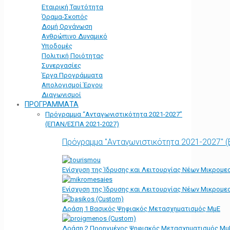
Εταιρική Ταυτότητα
Όραμα-Σκοπός
Δομή Οργάνωση
Ανθρώπινο Δυναμικό
Υποδομές
Πολιτική Ποιότητας
Συνεργασίες
Έργα Προγράμματα
Απολογισμοί Έργου
Διαγωνισμοί
ΠΡΟΓΡΑΜΜΑΤΑ
Πρόγραμμα “Ανταγωνιστικότητα 2021-2027”
(ΕΠΑΝ/ΕΣΠΑ 2021-2027)
Πρόγραμμα "Ανταγωνιστικότητα 2021-2027" 
Ενίσχυση της Ίδρυσης και Λειτουργίας Νέων Μικρομε
Ενίσχυση της Ίδρυσης και Λειτουργίας Νέων Μικρομε
Δράση 1 Βασικός Ψηφιακός Μετασχηματισμός ΜμΕ
Δράση 2 Προηγμένος Ψηφιακός Μετασχηματισμός Μμ