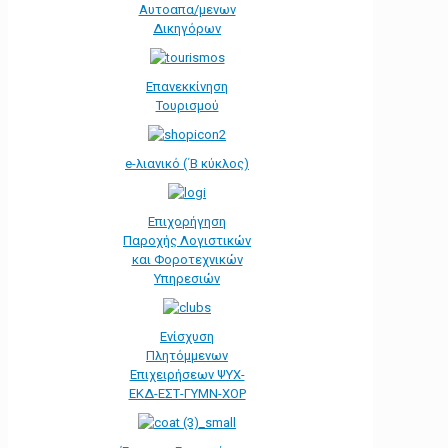
Αυτοαπα/μενων
Δικηγόρων
Επανεκκίνηση
Τουρισμού
e-λιανικό (΄Β κύκλος)
Επιχορήγηση
Παροχής Λογιστικών
και Φοροτεχνικών
Υπηρεσιών
Ενίσχυση
Πλητόμμενων
Επιχειρήσεων ΨΥΧ-
ΕΚΔ-ΕΣΤ-ΓΥΜΝ-ΧΟΡ