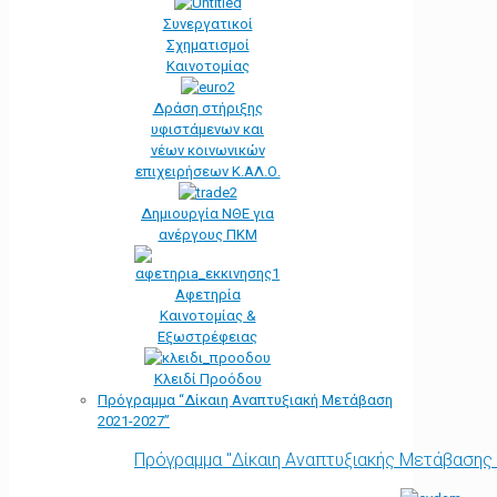
Συνεργατικοί
Σχηματισμοί
Καινοτομίας
Δράση στήριξης
υφιστάμενων και
νέων κοινωνικών
επιχειρήσεων Κ.ΑΛ.Ο.
Δημιουργία ΝΘΕ για
ανέργους ΠΚΜ
Αφετηρία
Kαινοτομίας &
Εξωστρέφειας
Κλειδί Προόδου
Πρόγραμμα “Δίκαιη Αναπτυξιακή Μετάβαση
2021-2027”
Πρόγραμμα "Δίκαιη Αναπτυξιακής Μετάβασης