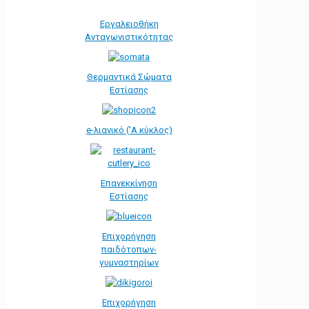
Εργαλειοθήκη
Ανταγωνιστικότητας
Θερμαντικά Σώματα
Εστίασης
e-λιανικό ('Α κύκλος)
Επανεκκίνηση
Εστίασης
Επιχορήγηση
παιδότοπων-
γυμναστηρίων
Επιχορήγηση