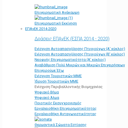
Επιχειρηματική Ανάκαμψη
Επιχειρηματική Εκκίνηση
ΕΠΑνΕΚ 2014-2020
Δράσεις ΕΠΑνΕΚ (ΕΣΠΑ 2014 - 2020)
Ενίσχυση Αυτοαπασχόλησης Πτυχιούχων (Α' κύκλος)
Ενίσχυση Αυτοαπασχόλησης Πτυχιούχων (Β' κύκλος)
Νεοφυής Επιχειρηματικότητα (Α' κύκλος)
Αναβάθμιση Πολύ Μικρών και Μικρών Επιχειρήσεων
Επιχειρούμε Έξω
Ενίσχυση Τουριστικών ΜΜΕ
Ίδρυση Τουριστικών ΜΜΕ
Ενίσχυση Περιβαλλοντικής Βιομηχανίας
Ψηφιακό Βήμα
Ψηφιακό Άλμα
Ποιοτικός Εκσυγχρονισμός
Εργαλειοθήκη Eπιχειρηματικότητας
Εργαλειοθήκη Ανταγωνιστικότητας
Θερμαντικά Σώματα Εστίασης