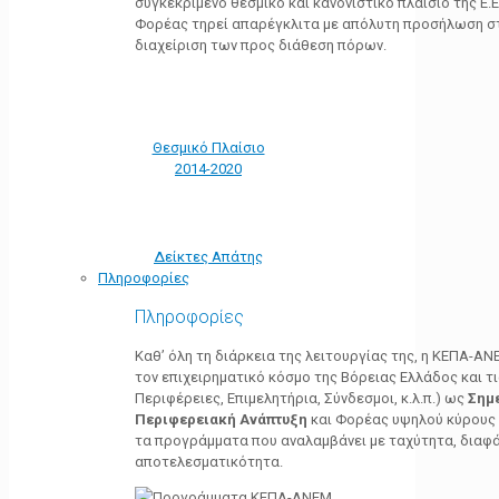
συγκεκριμένο θεσμικό και κανονιστικό πλαίσιο της Ε.Ε.
Φορέας τηρεί απαρέγκλιτα με απόλυτη προσήλωση στ
διαχείριση των προς διάθεση πόρων.
Θεσμικό Πλαίσιο
2014-2020
Δείκτες Απάτης
Πληροφορίες
Πληροφορίες
Καθ’ όλη τη διάρκεια της λειτουργίας της, η ΚΕΠΑ-Α
τον επιχειρηματικό κόσμο της Βόρειας Ελλάδος και τ
Περιφέρειες, Επιμελητήρια, Σύνδεσμοι, κ.λ.π.) ως
Σημ
Περιφερειακή Ανάπτυξη
και Φορέας υψηλού κύρους κ
τα προγράμματα που αναλαμβάνει με ταχύτητα, διαφά
αποτελεσματικότητα.