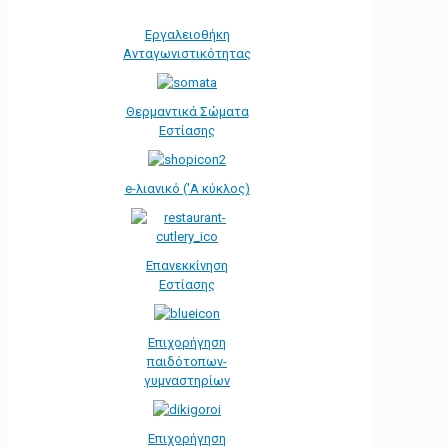
Εργαλειοθήκη
Ανταγωνιστικότητας
Θερμαντικά Σώματα
Εστίασης
e-λιανικό ('Α κύκλος)
Επανεκκίνηση
Εστίασης
Επιχορήγηση
παιδότοπων-
γυμναστηρίων
Επιχορήγηση