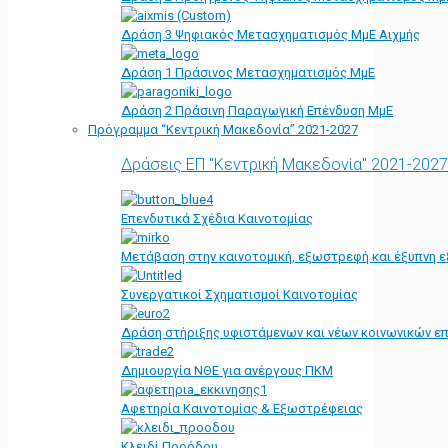
Δράση 3 Ψηφιακός Μετασχηματισμός ΜμΕ Αιχμής
Δράση 1 Πράσινος Μετασχηματισμός ΜμΕ
Δράση 2 Πράσινη Παραγωγική Επένδυση ΜμΕ
Πρόγραμμα “Κεντρική Μακεδονία” 2021-2027
Δράσεις ΕΠ "Κεντρική Μακεδονία" 2021-2027
Επενδυτικά Σχέδια Καινοτομίας
Μετάβαση στην καινοτομική, εξωστρεφή και έξυπνη ε
Συνεργατικοί Σχηματισμοί Καινοτομίας
Δράση στήριξης υφιστάμενων και νέων κοινωνικών επ
Δημιουργία ΝΘΕ για ανέργους ΠΚΜ
Αφετηρία Kαινοτομίας & Εξωστρέφειας
Κλειδί Προόδου