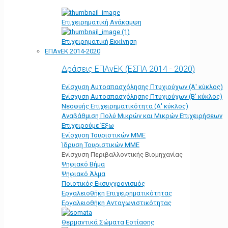
Επιχειρηματική Ανάκαμψη
Επιχειρηματική Εκκίνηση
ΕΠΑνΕΚ 2014-2020
Δράσεις ΕΠΑνΕΚ (ΕΣΠΑ 2014 - 2020)
Ενίσχυση Αυτοαπασχόλησης Πτυχιούχων (Α' κύκλος)
Ενίσχυση Αυτοαπασχόλησης Πτυχιούχων (Β' κύκλος)
Νεοφυής Επιχειρηματικότητα (Α' κύκλος)
Αναβάθμιση Πολύ Μικρών και Μικρών Επιχειρήσεων
Επιχειρούμε Έξω
Ενίσχυση Τουριστικών ΜΜΕ
Ίδρυση Τουριστικών ΜΜΕ
Ενίσχυση Περιβαλλοντικής Βιομηχανίας
Ψηφιακό Βήμα
Ψηφιακό Άλμα
Ποιοτικός Εκσυγχρονισμός
Εργαλειοθήκη Eπιχειρηματικότητας
Εργαλειοθήκη Ανταγωνιστικότητας
Θερμαντικά Σώματα Εστίασης