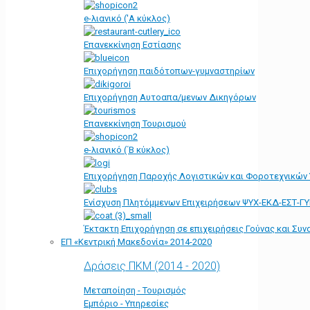
e-λιανικό ('Α κύκλος)
Επανεκκίνηση Εστίασης
Επιχορήγηση παιδότοπων-γυμναστηρίων
Επιχορήγηση Αυτοαπα/μενων Δικηγόρων
Επανεκκίνηση Τουρισμού
e-λιανικό (΄Β κύκλος)
Επιχορήγηση Παροχής Λογιστικών και Φοροτεχνικών
Ενίσχυση Πλητόμμενων Επιχειρήσεων ΨΥΧ-ΕΚΔ-ΕΣΤ-Γ
Έκτακτη Επιχορήγηση σε επιχειρήσεις Γούνας και Συ
ΕΠ «Kεντρική Μακεδονία» 2014-2020
Δράσεις ΠΚΜ (2014 - 2020)
Μεταποίηση - Τουρισμός
Εμπόριο - Υπηρεσίες