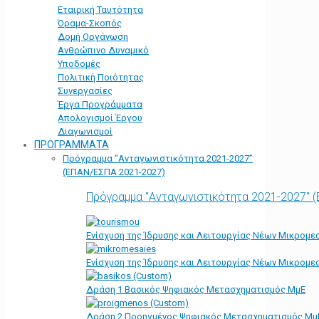
Εταιρική Ταυτότητα
Όραμα-Σκοπός
Δομή Οργάνωση
Ανθρώπινο Δυναμικό
Υποδομές
Πολιτική Ποιότητας
Συνεργασίες
Έργα Προγράμματα
Απολογισμοί Έργου
Διαγωνισμοί
ΠΡΟΓΡΑΜΜΑΤΑ
Πρόγραμμα “Ανταγωνιστικότητα 2021-2027”
(ΕΠΑΝ/ΕΣΠΑ 2021-2027)
Πρόγραμμα "Ανταγωνιστικότητα 2021-2027" 
Ενίσχυση της Ίδρυσης και Λειτουργίας Νέων Μικρομε
Ενίσχυση της Ίδρυσης και Λειτουργίας Νέων Μικρομε
Δράση 1 Βασικός Ψηφιακός Μετασχηματισμός ΜμΕ
Δράση 2 Προηγμένος Ψηφιακός Μετασχηματισμός Μμ