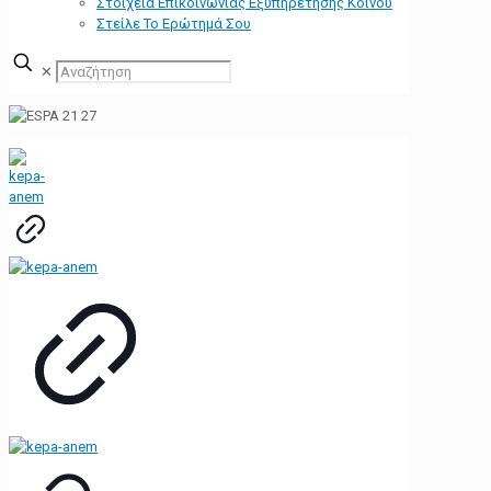
Στοιχεία Επικοινωνίας Εξυπηρέτησης Κοινού
Στείλε Το Ερώτημά Σου
✕