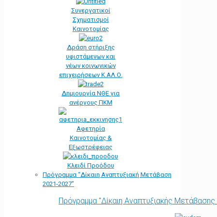
Συνεργατικοί
Σχηματισμοί
Καινοτομίας
Δράση στήριξης
υφιστάμενων και
νέων κοινωνικών
επιχειρήσεων Κ.ΑΛ.Ο.
Δημιουργία ΝΘΕ για
ανέργους ΠΚΜ
Αφετηρία
Kαινοτομίας &
Εξωστρέφειας
Κλειδί Προόδου
Πρόγραμμα “Δίκαιη Αναπτυξιακή Μετάβαση
2021-2027”
Πρόγραμμα "Δίκαιη Αναπτυξιακής Μετάβασης