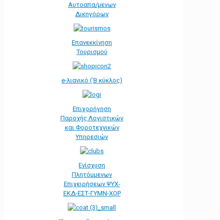
Αυτοαπα/μενων
Δικηγόρων
Επανεκκίνηση
Τουρισμού
e-λιανικό (΄Β κύκλος)
Επιχορήγηση
Παροχής Λογιστικών
και Φοροτεχνικών
Υπηρεσιών
Ενίσχυση
Πλητόμμενων
Επιχειρήσεων ΨΥΧ-
ΕΚΔ-ΕΣΤ-ΓΥΜΝ-ΧΟΡ