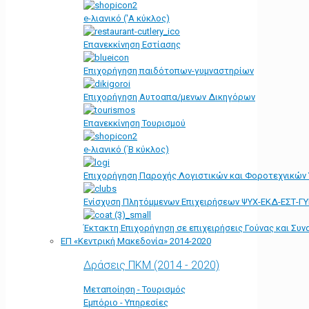
e-λιανικό ('Α κύκλος)
Επανεκκίνηση Εστίασης
Επιχορήγηση παιδότοπων-γυμναστηρίων
Επιχορήγηση Αυτοαπα/μενων Δικηγόρων
Επανεκκίνηση Τουρισμού
e-λιανικό (΄Β κύκλος)
Επιχορήγηση Παροχής Λογιστικών και Φοροτεχνικών
Ενίσχυση Πλητόμμενων Επιχειρήσεων ΨΥΧ-ΕΚΔ-ΕΣΤ-Γ
Έκτακτη Επιχορήγηση σε επιχειρήσεις Γούνας και Συ
ΕΠ «Kεντρική Μακεδονία» 2014-2020
Δράσεις ΠΚΜ (2014 - 2020)
Μεταποίηση - Τουρισμός
Εμπόριο - Υπηρεσίες