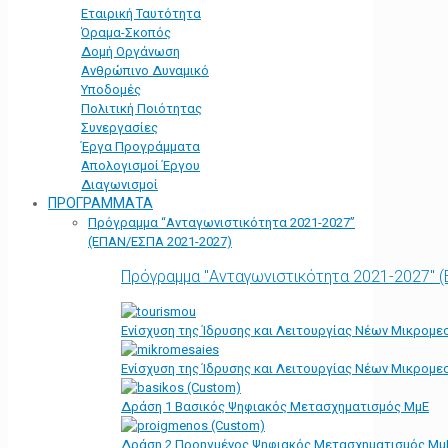
Εταιρική Ταυτότητα
Όραμα-Σκοπός
Δομή Οργάνωση
Ανθρώπινο Δυναμικό
Υποδομές
Πολιτική Ποιότητας
Συνεργασίες
Έργα Προγράμματα
Απολογισμοί Έργου
Διαγωνισμοί
ΠΡΟΓΡΑΜΜΑΤΑ
Πρόγραμμα “Ανταγωνιστικότητα 2021-2027”
(ΕΠΑΝ/ΕΣΠΑ 2021-2027)
Πρόγραμμα "Ανταγωνιστικότητα 2021-2027" 
Ενίσχυση της Ίδρυσης και Λειτουργίας Νέων Μικρομε
Ενίσχυση της Ίδρυσης και Λειτουργίας Νέων Μικρομε
Δράση 1 Βασικός Ψηφιακός Μετασχηματισμός ΜμΕ
Δράση 2 Προηγμένος Ψηφιακός Μετασχηματισμός Μμ