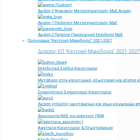
Δράση 3 Ψηφιακός Μετασχηματισμός ΜμΕ Αιχμής
Δράση 1 Πράσινος Μετασχηματισμός ΜμΕ
Δράση 2 Πράσινη Παραγωγική Επένδυση ΜμΕ
Πρόγραμμα “Κεντρική Μακεδονία” 2021-2027
Δράσεις ΕΠ "Κεντρική Μακεδονία" 2021-2027
Επενδυτικά Σχέδια Καινοτομίας
Μετάβαση στην καινοτομική, εξωστρεφή και έξυπνη ε
Συνεργατικοί Σχηματισμοί Καινοτομίας
Δράση στήριξης υφιστάμενων και νέων κοινωνικών επ
Δημιουργία ΝΘΕ για ανέργους ΠΚΜ
Αφετηρία Kαινοτομίας & Εξωστρέφειας
Κλειδί Προόδου