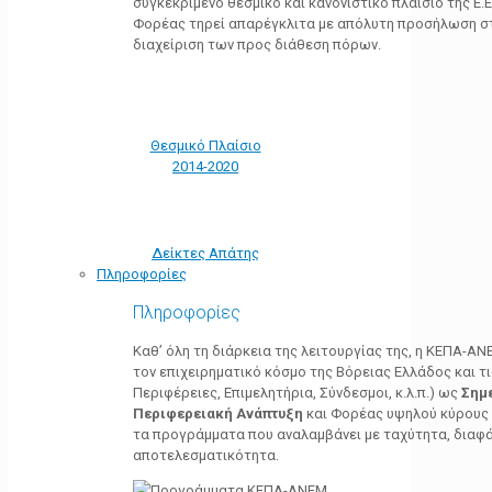
συγκεκριμένο θεσμικό και κανονιστικό πλαίσιο της Ε.Ε.
Φορέας τηρεί απαρέγκλιτα με απόλυτη προσήλωση στ
διαχείριση των προς διάθεση πόρων.
Θεσμικό Πλαίσιο
2014-2020
Δείκτες Απάτης
Πληροφορίες
Πληροφορίες
Καθ’ όλη τη διάρκεια της λειτουργίας της, η ΚΕΠΑ-Α
τον επιχειρηματικό κόσμο της Βόρειας Ελλάδος και τ
Περιφέρειες, Επιμελητήρια, Σύνδεσμοι, κ.λ.π.) ως
Σημ
Περιφερειακή Ανάπτυξη
και Φορέας υψηλού κύρους κ
τα προγράμματα που αναλαμβάνει με ταχύτητα, διαφά
αποτελεσματικότητα.