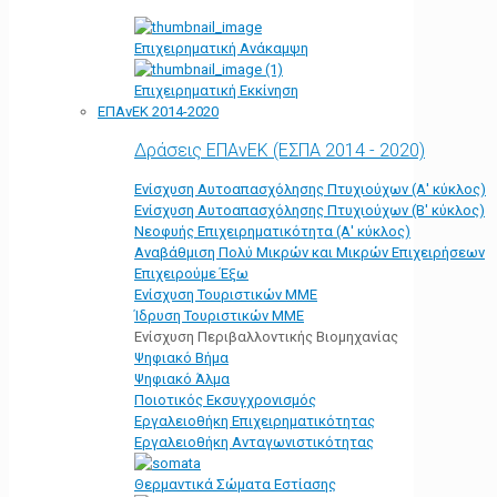
Επιχειρηματική Ανάκαμψη
Επιχειρηματική Εκκίνηση
ΕΠΑνΕΚ 2014-2020
Δράσεις ΕΠΑνΕΚ (ΕΣΠΑ 2014 - 2020)
Ενίσχυση Αυτοαπασχόλησης Πτυχιούχων (Α' κύκλος)
Ενίσχυση Αυτοαπασχόλησης Πτυχιούχων (Β' κύκλος)
Νεοφυής Επιχειρηματικότητα (Α' κύκλος)
Αναβάθμιση Πολύ Μικρών και Μικρών Επιχειρήσεων
Επιχειρούμε Έξω
Ενίσχυση Τουριστικών ΜΜΕ
Ίδρυση Τουριστικών ΜΜΕ
Ενίσχυση Περιβαλλοντικής Βιομηχανίας
Ψηφιακό Βήμα
Ψηφιακό Άλμα
Ποιοτικός Εκσυγχρονισμός
Εργαλειοθήκη Eπιχειρηματικότητας
Εργαλειοθήκη Ανταγωνιστικότητας
Θερμαντικά Σώματα Εστίασης