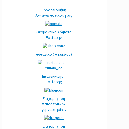
Εργαλειοθήκη
Ανταγωνιστικότητας
Θερμαντικά Σώματα
Εστίασης
e-λιανικό ('Α κύκλος)
Επανεκκίνηση
Εστίασης
Επιχορήγηση
παιδότοπων-
γυμναστηρίων
Επιχορήγηση