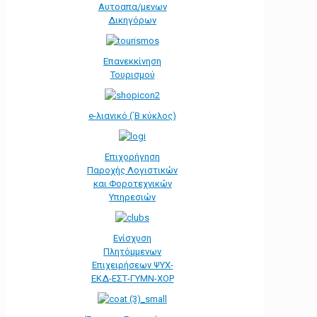
Αυτοαπα/μενων
Δικηγόρων
Επανεκκίνηση
Τουρισμού
e-λιανικό (΄Β κύκλος)
Επιχορήγηση
Παροχής Λογιστικών
και Φοροτεχνικών
Υπηρεσιών
Ενίσχυση
Πλητόμμενων
Επιχειρήσεων ΨΥΧ-
ΕΚΔ-ΕΣΤ-ΓΥΜΝ-ΧΟΡ