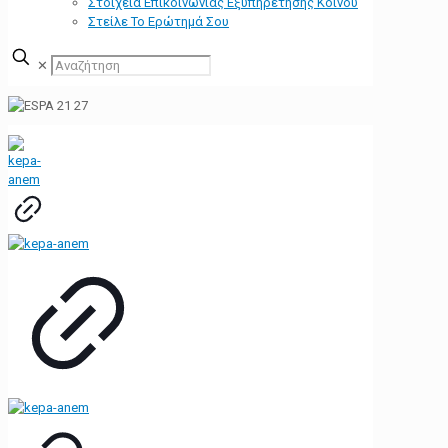
Στοιχεία Επικοινωνίας Εξυπηρέτησης Κοινού
Στείλε Το Ερώτημά Σου
✕