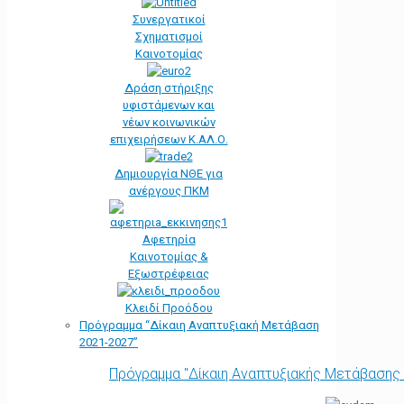
Συνεργατικοί
Σχηματισμοί
Καινοτομίας
Δράση στήριξης
υφιστάμενων και
νέων κοινωνικών
επιχειρήσεων Κ.ΑΛ.Ο.
Δημιουργία ΝΘΕ για
ανέργους ΠΚΜ
Αφετηρία
Kαινοτομίας &
Εξωστρέφειας
Κλειδί Προόδου
Πρόγραμμα “Δίκαιη Αναπτυξιακή Μετάβαση
2021-2027”
Πρόγραμμα "Δίκαιη Αναπτυξιακής Μετάβασης