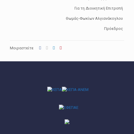
Για τη Διοικητική Επιτροπή
Θωμάς-Φωκίων Αλγιανάκογλου
Πρόεδρος
Μοιραστείτε