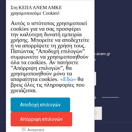
ΚΕΠΑ – ΑΝΕΜ ΑΜΚΕ
Στη ΚΕΠΑ ΑΝΕΜ ΑΜΚΕ
Οικισμός Λήδα-Μαρία
χρησιμοποιούμε Cookies!
Κτήριο Ερμής (1ος όροφος)
Αυτός ο ιστότοπος χρησιμοποιεί
6ο χλμ. Χαριλάου-Θέρμης
cookies για να σας προσφέρει
57001 Θέρμη, Θεσσαλονίκης
την καλύτερη δυνατή εμπειρία
Aρ. ΓΕΜΗ: 154627704000
χρήσης. Μπορείτε να αποδεχτείτε
2310 480.000
ή να απορρίψετε τη χρήση τους.
2310 480.003
Πατώντας "Αποδοχή επιλογών"
info[at]e-kepa.gr, info[at]2014-2020.kepa-anem.gr
συμφωνείτε να χρησιμοποιηθούν
https://2014-2020.kepa-anem.gr
όλα τα cookies. Αν πατήσετε
"Απόρριψη επιλογών", θα
χρησιμοποιηθούν μόνο τα
απαραίτητα cookies.
«Εδώ»
θα
Στείλε τo ερώτημά σου
βρεις όλες τις πληροφορίες που
χρειάζεσαι.
Βρείτε μας στα Κοινωνικά Δίκτυα
Αποδοχή επιλογών
Απόρριψη επιλογών
Αναγκαία