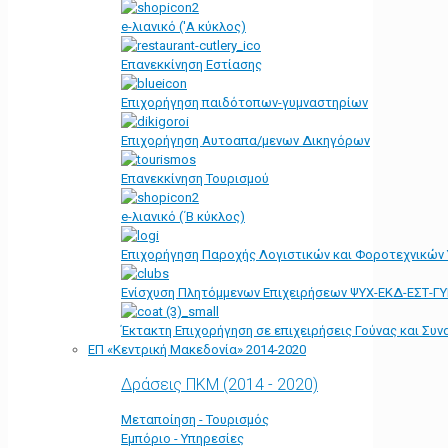
e-λιανικό ('Α κύκλος)
Επανεκκίνηση Εστίασης
Επιχορήγηση παιδότοπων-γυμναστηρίων
Επιχορήγηση Αυτοαπα/μενων Δικηγόρων
Επανεκκίνηση Τουρισμού
e-λιανικό (΄Β κύκλος)
Επιχορήγηση Παροχής Λογιστικών και Φοροτεχνικών
Ενίσχυση Πλητόμμενων Επιχειρήσεων ΨΥΧ-ΕΚΔ-ΕΣΤ-Γ
Έκτακτη Επιχορήγηση σε επιχειρήσεις Γούνας και Συ
ΕΠ «Kεντρική Μακεδονία» 2014-2020
Δράσεις ΠΚΜ (2014 - 2020)
Μεταποίηση - Τουρισμός
Εμπόριο - Υπηρεσίες