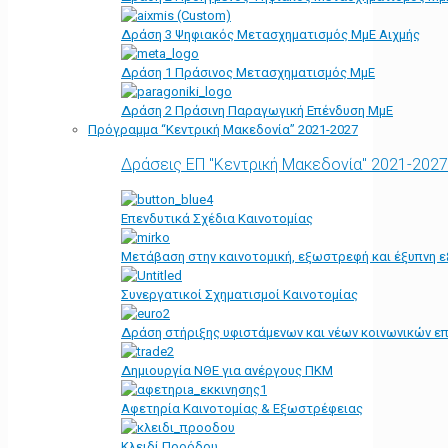
Δράση 3 Ψηφιακός Μετασχηματισμός ΜμΕ Αιχμής
Δράση 1 Πράσινος Μετασχηματισμός ΜμΕ
Δράση 2 Πράσινη Παραγωγική Επένδυση ΜμΕ
Πρόγραμμα “Κεντρική Μακεδονία” 2021-2027
Δράσεις ΕΠ "Κεντρική Μακεδονία" 2021-2027
Επενδυτικά Σχέδια Καινοτομίας
Μετάβαση στην καινοτομική, εξωστρεφή και έξυπνη ε
Συνεργατικοί Σχηματισμοί Καινοτομίας
Δράση στήριξης υφιστάμενων και νέων κοινωνικών επ
Δημιουργία ΝΘΕ για ανέργους ΠΚΜ
Αφετηρία Kαινοτομίας & Εξωστρέφειας
Κλειδί Προόδου