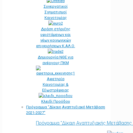
Συνεργατικοί
Σχηματισμοί
Καινοτομίας
Δράση στήριξης
υφιστάμενων και
νέων κοινωνικών
επιχειρήσεων Κ.ΑΛ.Ο.
Δημιουργία ΝΘΕ για
ανέργους ΠΚΜ
Αφετηρία
Kαινοτομίας &
Εξωστρέφειας
Κλειδί Προόδου
Πρόγραμμα “Δίκαιη Αναπτυξιακή Μετάβαση
2021-2027”
Πρόγραμμα "Δίκαιη Αναπτυξιακής Μετάβασης