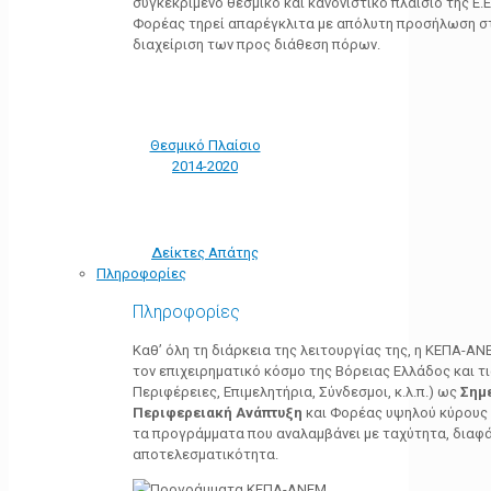
συγκεκριμένο θεσμικό και κανονιστικό πλαίσιο της Ε.Ε.
Φορέας τηρεί απαρέγκλιτα με απόλυτη προσήλωση στ
διαχείριση των προς διάθεση πόρων.
Θεσμικό Πλαίσιο
2014-2020
Δείκτες Απάτης
Πληροφορίες
Πληροφορίες
Καθ’ όλη τη διάρκεια της λειτουργίας της, η ΚΕΠΑ-Α
τον επιχειρηματικό κόσμο της Βόρειας Ελλάδος και τ
Περιφέρειες, Επιμελητήρια, Σύνδεσμοι, κ.λ.π.) ως
Σημ
Περιφερειακή Ανάπτυξη
και Φορέας υψηλού κύρους κ
τα προγράμματα που αναλαμβάνει με ταχύτητα, διαφά
αποτελεσματικότητα.