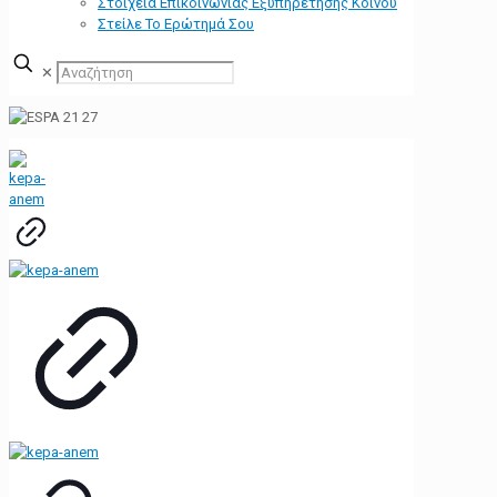
Στοιχεία Επικοινωνίας Εξυπηρέτησης Κοινού
Στείλε Το Ερώτημά Σου
✕