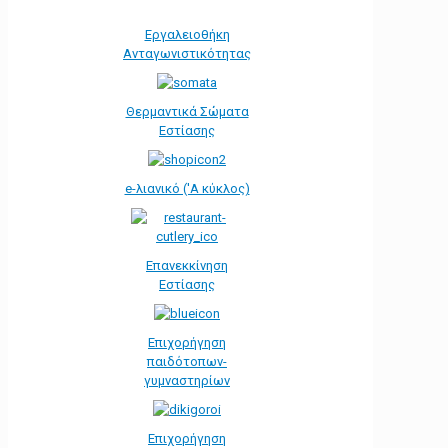
Εργαλειοθήκη
Ανταγωνιστικότητας
Θερμαντικά Σώματα
Εστίασης
e-λιανικό ('Α κύκλος)
Επανεκκίνηση
Εστίασης
Επιχορήγηση
παιδότοπων-
γυμναστηρίων
Επιχορήγηση