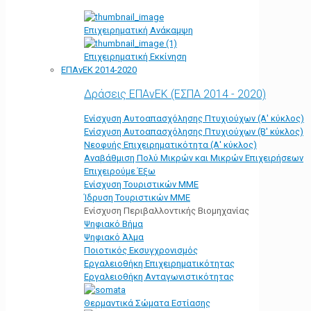
Επιχειρηματική Ανάκαμψη
Επιχειρηματική Εκκίνηση
ΕΠΑνΕΚ 2014-2020
Δράσεις ΕΠΑνΕΚ (ΕΣΠΑ 2014 - 2020)
Ενίσχυση Αυτοαπασχόλησης Πτυχιούχων (Α' κύκλος)
Ενίσχυση Αυτοαπασχόλησης Πτυχιούχων (Β' κύκλος)
Νεοφυής Επιχειρηματικότητα (Α' κύκλος)
Αναβάθμιση Πολύ Μικρών και Μικρών Επιχειρήσεων
Επιχειρούμε Έξω
Ενίσχυση Τουριστικών ΜΜΕ
Ίδρυση Τουριστικών ΜΜΕ
Ενίσχυση Περιβαλλοντικής Βιομηχανίας
Ψηφιακό Βήμα
Ψηφιακό Άλμα
Ποιοτικός Εκσυγχρονισμός
Εργαλειοθήκη Eπιχειρηματικότητας
Εργαλειοθήκη Ανταγωνιστικότητας
Θερμαντικά Σώματα Εστίασης