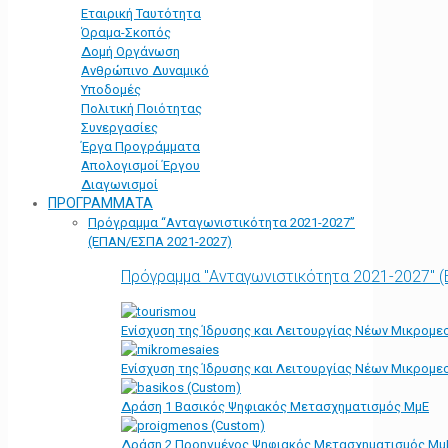
Εταιρική Ταυτότητα
Όραμα-Σκοπός
Δομή Οργάνωση
Ανθρώπινο Δυναμικό
Υποδομές
Πολιτική Ποιότητας
Συνεργασίες
Έργα Προγράμματα
Απολογισμοί Έργου
Διαγωνισμοί
ΠΡΟΓΡΑΜΜΑΤΑ
Πρόγραμμα “Ανταγωνιστικότητα 2021-2027”
(ΕΠΑΝ/ΕΣΠΑ 2021-2027)
Πρόγραμμα "Ανταγωνιστικότητα 2021-2027" 
Ενίσχυση της Ίδρυσης και Λειτουργίας Νέων Μικρομε
Ενίσχυση της Ίδρυσης και Λειτουργίας Νέων Μικρομε
Δράση 1 Βασικός Ψηφιακός Μετασχηματισμός ΜμΕ
Δράση 2 Προηγμένος Ψηφιακός Μετασχηματισμός Μμ