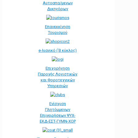
Αυτοαπα/μενων
Δικηγόρων
Επανεκκίνηση
Τουρισμού
e-λιανικό (΄Β κύκλος)
Επιχορήγηση
Παροχής Λογιστικών
και Φοροτεχνικών
Υπηρεσιών
Ενίσχυση
Πλητόμμενων
Επιχειρήσεων ΨΥΧ-
ΕΚΔ-ΕΣΤ-ΓΥΜΝ-ΧΟΡ