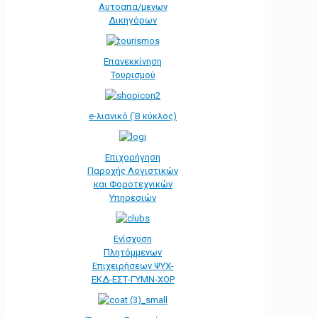
Αυτοαπα/μενων
Δικηγόρων
Επανεκκίνηση
Τουρισμού
e-λιανικό (΄Β κύκλος)
Επιχορήγηση
Παροχής Λογιστικών
και Φοροτεχνικών
Υπηρεσιών
Ενίσχυση
Πλητόμμενων
Επιχειρήσεων ΨΥΧ-
ΕΚΔ-ΕΣΤ-ΓΥΜΝ-ΧΟΡ