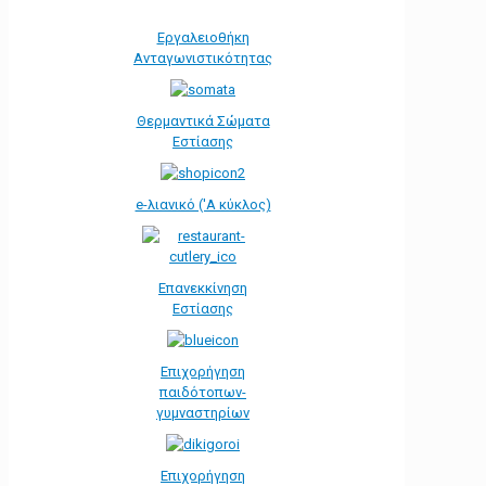
Εργαλειοθήκη
Ανταγωνιστικότητας
Θερμαντικά Σώματα
Εστίασης
e-λιανικό ('Α κύκλος)
Επανεκκίνηση
Εστίασης
Επιχορήγηση
παιδότοπων-
γυμναστηρίων
Επιχορήγηση