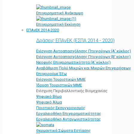
Επιχειρηματική Ανάκαμψη
Επιχειρηματική Εκκίνηση
ΕΠΑνΕΚ 2014-2020
Δράσεις ΕΠΑνΕΚ (ΕΣΠΑ 2014 - 2020)
Ενίσχυση Αυτοαπασχόλησης Πτυχιούχων (Α' κύκλος)
Ενίσχυση Αυτοαπασχόλησης Πτυχιούχων (Β' κύκλος)
Νεοφυής Επιχειρηματικότητα (Α' κύκλος)
Αναβάθμιση Πολύ Μικρών και Μικρών Επιχειρήσεων
Επιχειρούμε Έξω
Ενίσχυση Τουριστικών ΜΜΕ
Ίδρυση Τουριστικών ΜΜΕ
Ενίσχυση Περιβαλλοντικής Βιομηχανίας
Ψηφιακό Βήμα
Ψηφιακό Άλμα
Ποιοτικός Εκσυγχρονισμός
Εργαλειοθήκη Eπιχειρηματικότητας
Εργαλειοθήκη Ανταγωνιστικότητας
Θερμαντικά Σώματα Εστίασης