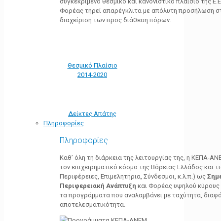
συγκεκριμένο θεσμικό και κανονιστικό πλαίσιο της Ε.Ε.
Φορέας τηρεί απαρέγκλιτα με απόλυτη προσήλωση στ
διαχείριση των προς διάθεση πόρων.
Θεσμικό Πλαίσιο
2014-2020
Δείκτες Απάτης
Πληροφορίες
Πληροφορίες
Καθ’ όλη τη διάρκεια της λειτουργίας της, η ΚΕΠΑ-Α
τον επιχειρηματικό κόσμο της Βόρειας Ελλάδος και τ
Περιφέρειες, Επιμελητήρια, Σύνδεσμοι, κ.λ.π.) ως
Σημ
Περιφερειακή Ανάπτυξη
και Φορέας υψηλού κύρους κ
τα προγράμματα που αναλαμβάνει με ταχύτητα, διαφά
αποτελεσματικότητα.