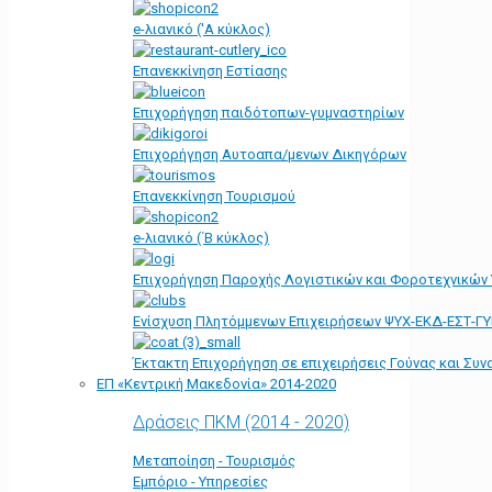
e-λιανικό ('Α κύκλος)
Επανεκκίνηση Εστίασης
Επιχορήγηση παιδότοπων-γυμναστηρίων
Επιχορήγηση Αυτοαπα/μενων Δικηγόρων
Επανεκκίνηση Τουρισμού
e-λιανικό (΄Β κύκλος)
Επιχορήγηση Παροχής Λογιστικών και Φοροτεχνικών
Ενίσχυση Πλητόμμενων Επιχειρήσεων ΨΥΧ-ΕΚΔ-ΕΣΤ-Γ
Έκτακτη Επιχορήγηση σε επιχειρήσεις Γούνας και Συ
ΕΠ «Kεντρική Μακεδονία» 2014-2020
Δράσεις ΠΚΜ (2014 - 2020)
Μεταποίηση - Τουρισμός
Εμπόριο - Υπηρεσίες