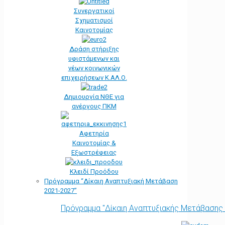
Συνεργατικοί
Σχηματισμοί
Καινοτομίας
Δράση στήριξης
υφιστάμενων και
νέων κοινωνικών
επιχειρήσεων Κ.ΑΛ.Ο.
Δημιουργία ΝΘΕ για
ανέργους ΠΚΜ
Αφετηρία
Kαινοτομίας &
Εξωστρέφειας
Κλειδί Προόδου
Πρόγραμμα “Δίκαιη Αναπτυξιακή Μετάβαση
2021-2027”
Πρόγραμμα "Δίκαιη Αναπτυξιακής Μετάβασης