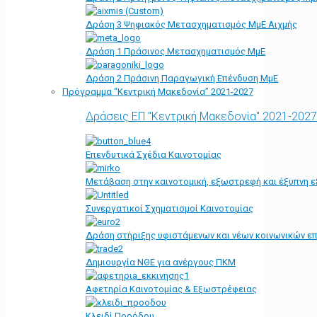
Δράση 3 Ψηφιακός Μετασχηματισμός ΜμΕ Αιχμής
Δράση 1 Πράσινος Μετασχηματισμός ΜμΕ
Δράση 2 Πράσινη Παραγωγική Επένδυση ΜμΕ
Πρόγραμμα “Κεντρική Μακεδονία” 2021-2027
Δράσεις ΕΠ "Κεντρική Μακεδονία" 2021-2027
Επενδυτικά Σχέδια Καινοτομίας
Μετάβαση στην καινοτομική, εξωστρεφή και έξυπνη ε
Συνεργατικοί Σχηματισμοί Καινοτομίας
Δράση στήριξης υφιστάμενων και νέων κοινωνικών επ
Δημιουργία ΝΘΕ για ανέργους ΠΚΜ
Αφετηρία Kαινοτομίας & Εξωστρέφειας
Κλειδί Προόδου