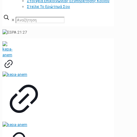
Στοιχεία Επικοινωνίας Εξυπηρέτησης Κοινού
Στείλε Το Ερώτημά Σου
✕