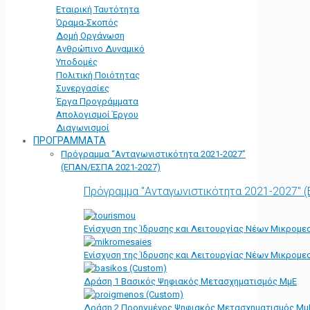
Εταιρική Ταυτότητα
Όραμα-Σκοπός
Δομή Οργάνωση
Ανθρώπινο Δυναμικό
Υποδομές
Πολιτική Ποιότητας
Συνεργασίες
Έργα Προγράμματα
Απολογισμοί Έργου
Διαγωνισμοί
ΠΡΟΓΡΑΜΜΑΤΑ
Πρόγραμμα “Ανταγωνιστικότητα 2021-2027”
(ΕΠΑΝ/ΕΣΠΑ 2021-2027)
Πρόγραμμα "Ανταγωνιστικότητα 2021-2027" 
Ενίσχυση της Ίδρυσης και Λειτουργίας Νέων Μικρομε
Ενίσχυση της Ίδρυσης και Λειτουργίας Νέων Μικρομε
Δράση 1 Βασικός Ψηφιακός Μετασχηματισμός ΜμΕ
Δράση 2 Προηγμένος Ψηφιακός Μετασχηματισμός Μμ