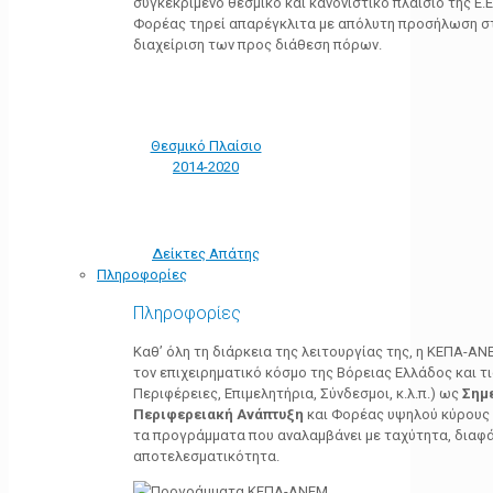
συγκεκριμένο θεσμικό και κανονιστικό πλαίσιο της Ε.Ε.
Φορέας τηρεί απαρέγκλιτα με απόλυτη προσήλωση στ
διαχείριση των προς διάθεση πόρων.
Θεσμικό Πλαίσιο
2014-2020
Δείκτες Απάτης
Πληροφορίες
Πληροφορίες
Καθ’ όλη τη διάρκεια της λειτουργίας της, η ΚΕΠΑ-Α
τον επιχειρηματικό κόσμο της Βόρειας Ελλάδος και τ
Περιφέρειες, Επιμελητήρια, Σύνδεσμοι, κ.λ.π.) ως
Σημ
Περιφερειακή Ανάπτυξη
και Φορέας υψηλού κύρους κ
τα προγράμματα που αναλαμβάνει με ταχύτητα, διαφά
αποτελεσματικότητα.