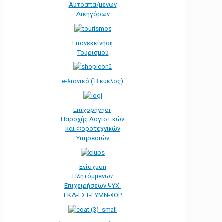
Αυτοαπα/μενων
Δικηγόρων
Επανεκκίνηση
Τουρισμού
e-λιανικό (΄Β κύκλος)
Επιχορήγηση
Παροχής Λογιστικών
και Φοροτεχνικών
Υπηρεσιών
Ενίσχυση
Πλητόμμενων
Επιχειρήσεων ΨΥΧ-
ΕΚΔ-ΕΣΤ-ΓΥΜΝ-ΧΟΡ