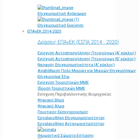
Επιχειρηματική Ανάκαμψη
Επιχειρηματική Εκκίνηση
ΕΠΑνΕΚ 2014-2020
Δράσεις ΕΠΑνΕΚ (ΕΣΠΑ 2014 - 2020)
Ενίσχυση Αυτοαπασχόλησης Πτυχιούχων (Α' κύκλος)
Ενίσχυση Αυτοαπασχόλησης Πτυχιούχων (Β' κύκλος)
Νεοφυής Επιχειρηματικότητα (Α' κύκλος)
Αναβάθμιση Πολύ Μικρών και Μικρών Επιχειρήσεων
Επιχειρούμε Έξω
Ενίσχυση Τουριστικών ΜΜΕ
Ίδρυση Τουριστικών ΜΜΕ
Ενίσχυση Περιβαλλοντικής Βιομηχανίας
Ψηφιακό Βήμα
Ψηφιακό Άλμα
Ποιοτικός Εκσυγχρονισμός
Εργαλειοθήκη Eπιχειρηματικότητας
Εργαλειοθήκη Ανταγωνιστικότητας
Θερμαντικά Σώματα Εστίασης