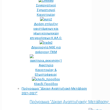
Συνεργατικοί
Σχηματισμοί
Καινοτομίας
Δράση στήριξης
υφιστάμενων και
νέων κοινωνικών
επιχειρήσεων Κ.ΑΛ.Ο.
Δημιουργία ΝΘΕ για
ανέργους ΠΚΜ
Αφετηρία
Kαινοτομίας &
Εξωστρέφειας
Κλειδί Προόδου
Πρόγραμμα “Δίκαιη Αναπτυξιακή Μετάβαση
2021-2027”
Πρόγραμμα "Δίκαιη Αναπτυξιακής Μετάβασης