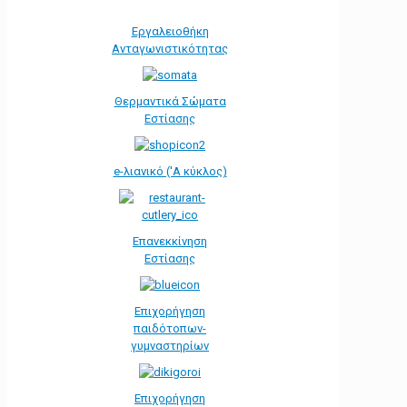
Εργαλειοθήκη
Ανταγωνιστικότητας
Θερμαντικά Σώματα
Εστίασης
e-λιανικό ('Α κύκλος)
Επανεκκίνηση
Εστίασης
Επιχορήγηση
παιδότοπων-
γυμναστηρίων
Επιχορήγηση