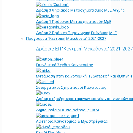
Δράση 3 Ψηφιακός Μετασχηματισμός ΜμΕ Αιχμής
Δράση 1 Πράσινος Μετασχηματισμός ΜμΕ
Δράση 2 Πράσινη Παραγωγική Επένδυση ΜμΕ
Πρόγραμμα “Κεντρική Μακεδονία” 2021-2027
Δράσεις ΕΠ "Κεντρική Μακεδονία" 2021-2027
Επενδυτικά Σχέδια Καινοτομίας
Μετάβαση στην καινοτομική, εξωστρεφή και έξυπνη ε
Συνεργατικοί Σχηματισμοί Καινοτομίας
Δράση στήριξης υφιστάμενων και νέων κοινωνικών επ
Δημιουργία ΝΘΕ για ανέργους ΠΚΜ
Αφετηρία Kαινοτομίας & Εξωστρέφειας
Κλειδί Προόδου