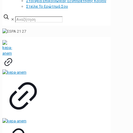
Στοιχεία Επικοινωνίας Εξυπηρέτησης Κοινού
Στείλε Το Ερώτημά Σου
✕