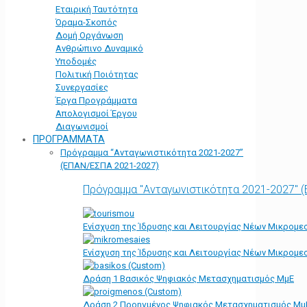
Εταιρική Ταυτότητα
Όραμα-Σκοπός
Δομή Οργάνωση
Ανθρώπινο Δυναμικό
Υποδομές
Πολιτική Ποιότητας
Συνεργασίες
Έργα Προγράμματα
Απολογισμοί Έργου
Διαγωνισμοί
ΠΡΟΓΡΑΜΜΑΤΑ
Πρόγραμμα “Ανταγωνιστικότητα 2021-2027”
(ΕΠΑΝ/ΕΣΠΑ 2021-2027)
Πρόγραμμα "Ανταγωνιστικότητα 2021-2027" 
Ενίσχυση της Ίδρυσης και Λειτουργίας Νέων Μικρομε
Ενίσχυση της Ίδρυσης και Λειτουργίας Νέων Μικρομε
Δράση 1 Βασικός Ψηφιακός Μετασχηματισμός ΜμΕ
Δράση 2 Προηγμένος Ψηφιακός Μετασχηματισμός Μμ