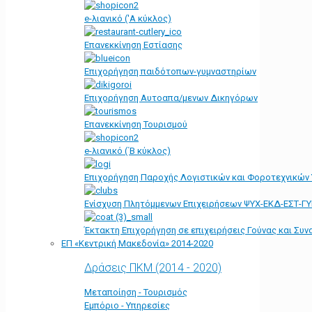
e-λιανικό ('Α κύκλος)
Επανεκκίνηση Εστίασης
Επιχορήγηση παιδότοπων-γυμναστηρίων
Επιχορήγηση Αυτοαπα/μενων Δικηγόρων
Επανεκκίνηση Τουρισμού
e-λιανικό (΄Β κύκλος)
Επιχορήγηση Παροχής Λογιστικών και Φοροτεχνικών
Ενίσχυση Πλητόμμενων Επιχειρήσεων ΨΥΧ-ΕΚΔ-ΕΣΤ-Γ
Έκτακτη Επιχορήγηση σε επιχειρήσεις Γούνας και Συ
ΕΠ «Kεντρική Μακεδονία» 2014-2020
Δράσεις ΠΚΜ (2014 - 2020)
Μεταποίηση - Τουρισμός
Εμπόριο - Υπηρεσίες