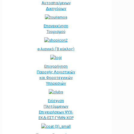
Αυτοαπα/μενων
Δικηγόρων
Επανεκκίνηση
Τουρισμού
e-λιανικό (΄Β κύκλος)
Επιχορήγηση
Παροχής Λογιστικών
και Φοροτεχνικών
Υπηρεσιών
Ενίσχυση
Πλητόμμενων
Επιχειρήσεων ΨΥΧ-
ΕΚΔ-ΕΣΤ-ΓΥΜΝ-ΧΟΡ