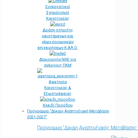
Συνεργατικοί
Σχηματισμοί
Καινοτομίας
Δράση στήριξης
υφιστάμενων και
νέων κοινωνικών
επιχειρήσεων Κ.ΑΛ.Ο.
Δημιουργία ΝΘΕ για
ανέργους ΠΚΜ
Αφετηρία
Kαινοτομίας &
Εξωστρέφειας
Κλειδί Προόδου
Πρόγραμμα “Δίκαιη Αναπτυξιακή Μετάβαση
2021-2027”
Πρόγραμμα "Δίκαιη Αναπτυξιακής Μετάβασης