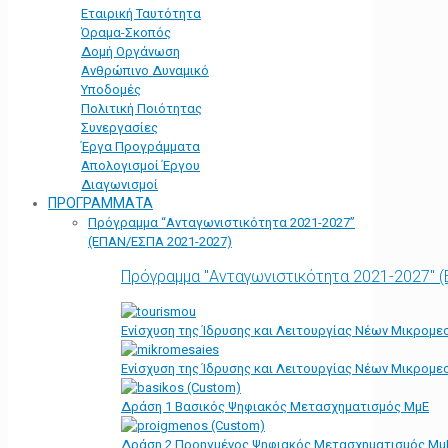
Εταιρική Ταυτότητα
Όραμα-Σκοπός
Δομή Οργάνωση
Ανθρώπινο Δυναμικό
Υποδομές
Πολιτική Ποιότητας
Συνεργασίες
Έργα Προγράμματα
Απολογισμοί Έργου
Διαγωνισμοί
ΠΡΟΓΡΑΜΜΑΤΑ
Πρόγραμμα “Ανταγωνιστικότητα 2021-2027”
(ΕΠΑΝ/ΕΣΠΑ 2021-2027)
Πρόγραμμα "Ανταγωνιστικότητα 2021-2027" 
Ενίσχυση της Ίδρυσης και Λειτουργίας Νέων Μικρομε
Ενίσχυση της Ίδρυσης και Λειτουργίας Νέων Μικρομε
Δράση 1 Βασικός Ψηφιακός Μετασχηματισμός ΜμΕ
Δράση 2 Προηγμένος Ψηφιακός Μετασχηματισμός Μμ