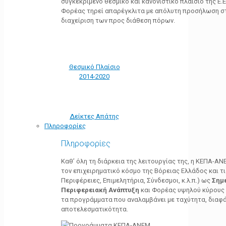
συγκεκριμένο θεσμικό και κανονιστικό πλαίσιο της Ε.Ε.
Φορέας τηρεί απαρέγκλιτα με απόλυτη προσήλωση στ
διαχείριση των προς διάθεση πόρων.
Θεσμικό Πλαίσιο
2014-2020
Δείκτες Απάτης
Πληροφορίες
Πληροφορίες
Καθ’ όλη τη διάρκεια της λειτουργίας της, η ΚΕΠΑ-Α
τον επιχειρηματικό κόσμο της Βόρειας Ελλάδος και τ
Περιφέρειες, Επιμελητήρια, Σύνδεσμοι, κ.λ.π.) ως
Σημ
Περιφερειακή Ανάπτυξη
και Φορέας υψηλού κύρους κ
τα προγράμματα που αναλαμβάνει με ταχύτητα, διαφά
αποτελεσματικότητα.