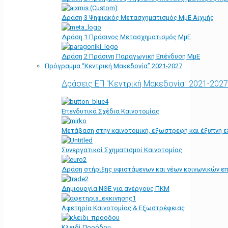
Δράση 3 Ψηφιακός Μετασχηματισμός ΜμΕ Αιχμής
Δράση 1 Πράσινος Μετασχηματισμός ΜμΕ
Δράση 2 Πράσινη Παραγωγική Επένδυση ΜμΕ
Πρόγραμμα “Κεντρική Μακεδονία” 2021-2027
Δράσεις ΕΠ "Κεντρική Μακεδονία" 2021-2027
Επενδυτικά Σχέδια Καινοτομίας
Μετάβαση στην καινοτομική, εξωστρεφή και έξυπνη ε
Συνεργατικοί Σχηματισμοί Καινοτομίας
Δράση στήριξης υφιστάμενων και νέων κοινωνικών επ
Δημιουργία ΝΘΕ για ανέργους ΠΚΜ
Αφετηρία Kαινοτομίας & Εξωστρέφειας
Κλειδί Προόδου