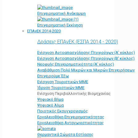
Επιχειρηματική Ανάκαμψη
Επιχειρηματική Εκκίνηση
ΕΠΑνΕΚ 2014-2020
Δράσεις ΕΠΑνΕΚ (ΕΣΠΑ 2014 - 2020)
Ενίσχυση Αυτοαπασχόλησης Πτυχιούχων (Α' κύκλος)
Ενίσχυση Αυτοαπασχόλησης Πτυχιούχων (Β' κύκλος)
Νεοφυής Επιχειρηματικότητα (Α' κύκλος)
Αναβάθμιση Πολύ Μικρών και Μικρών Επιχειρήσεων
Επιχειρούμε Έξω
Ενίσχυση Τουριστικών ΜΜΕ
Ίδρυση Τουριστικών ΜΜΕ
Ενίσχυση Περιβαλλοντικής Βιομηχανίας
Ψηφιακό Βήμα
Ψηφιακό Άλμα
Ποιοτικός Εκσυγχρονισμός
Εργαλειοθήκη Eπιχειρηματικότητας
Εργαλειοθήκη Ανταγωνιστικότητας
Θερμαντικά Σώματα Εστίασης