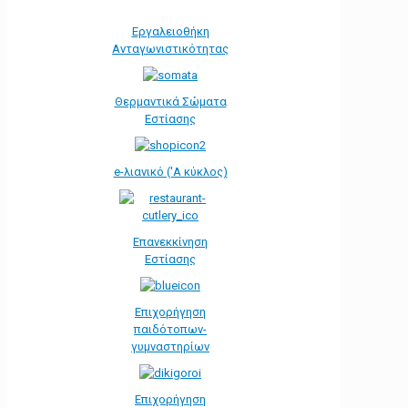
Εργαλειοθήκη
Ανταγωνιστικότητας
Θερμαντικά Σώματα
Εστίασης
e-λιανικό ('Α κύκλος)
Επανεκκίνηση
Εστίασης
Επιχορήγηση
παιδότοπων-
γυμναστηρίων
Επιχορήγηση