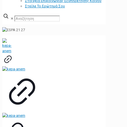
Στοιχεία Επικοινωνίας Εξυπηρέτησης Κοινού
Στείλε Το Ερώτημά Σου
✕