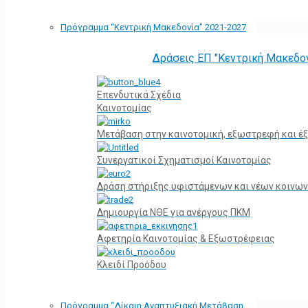
Πρόγραμμα “Κεντρική Μακεδονία” 2021-2027
Δράσεις ΕΠ "Κεντρική Μακεδο
Επενδυτικά Σχέδια
Καινοτομίας
Μετάβαση στην καινοτομική, εξωστρεφή και έξ
Συνεργατικοί Σχηματισμοί Καινοτομίας
Δράση στήριξης υφιστάμενων και νέων κοινων
Δημιουργία ΝΘΕ για ανέργους ΠΚΜ
Αφετηρία Kαινοτομίας & Εξωστρέφειας
Κλειδί Προόδου
Πρόγραμμα “Δίκαιη Αναπτυξιακή Μετάβαση