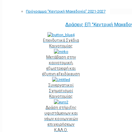
Πρόγραμμα “Κεντρική Μακεδονία” 2021-2027
Δράσεις ΕΠ "Κεντρική Μακεδο
Επενδυτικά Σχέδια
Καινοτομίας
Μετάβαση στην
καινοτομική,
εξωστρεφή και
έξυπνη εξειδίκευση
Συνεργατικοί
Σχηματισμοί
Καινοτομίας
Δράση στήριξης
υφιστάμενων και
νέων κοινωνικών
επιχειρήσεων
Κ.ΑΛ.Ο.