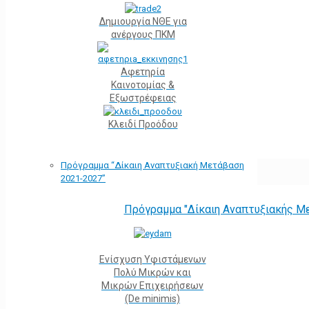
Δημιουργία ΝΘΕ για
ανέργους ΠΚΜ
Αφετηρία
Kαινοτομίας &
Εξωστρέφειας
Κλειδί Προόδου
Πρόγραμμα “Δίκαιη Αναπτυξιακή Μετάβαση
2021-2027”
Πρόγραμμα "Δίκαιη Αναπτυξιακής Μ
Ενίσχυση Υφιστάμενων
Πολύ Μικρών και
Μικρών Επιχειρήσεων
(De minimis)