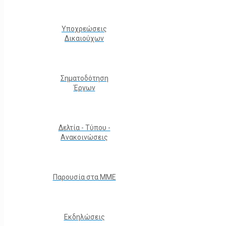
Υποχρεώσεις
Δικαιούχων
Σηματοδότηση
Έργων
Δελτία - Τύπου -
Ανακοινώσεις
Παρουσία στα ΜΜΕ
Εκδηλώσεις