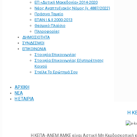
ΕΠ «Δυτική Μακεδονία» 2014-2020
Νέος Αναπτυξιακός Νόμος (ν. 4887/2022)
Πράσινο Ταμείο
ΕΠΑΝ Ι & ΙΙ 2000-2013
Θεσμικό Πλαίσιο
Πληροφορίες
ΔΗΜΟΣΙΟΤΗΤΑ
ΣΥΝΔΕΣΜΟΙ
ΕΠΙΚΟΙΝΩΝΙΑ
Στοιχεία Επικοινωνίας
Στοιχεία Επικοινωνίας Εξυπηρέτησης
Κοινού
Στείλε Το Ερώτημά Σου
ΑΡΧΙΚΗ
ΝΕΑ
Η ΕΤΑΙΡΙΑ
Η Κ
Η ΚΕΠΑ-ΑΝΕΜ ΑΜΚΕ είναι Αστική Μη Κερδοσκοπική ετα