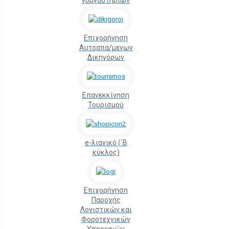
γυμναστηρίων
Επιχορήγηση
Αυτοαπα/μενων
Δικηγόρων
Επανεκκίνηση
Τουρισμού
e-λιανικό (΄Β
κύκλος)
Επιχορήγηση
Παροχής
Λογιστικών και
Φοροτεχνικών