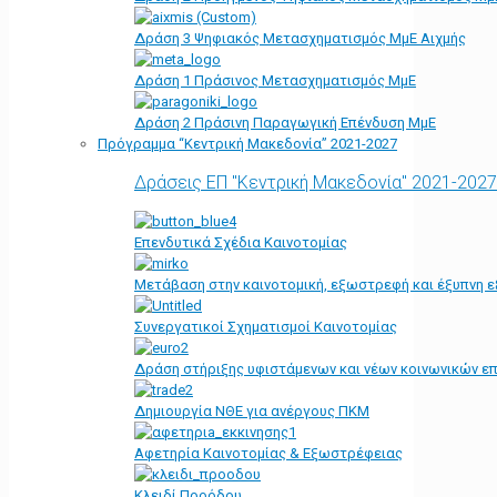
Δράση 3 Ψηφιακός Μετασχηματισμός ΜμΕ Αιχμής
Δράση 1 Πράσινος Μετασχηματισμός ΜμΕ
Δράση 2 Πράσινη Παραγωγική Επένδυση ΜμΕ
Πρόγραμμα “Κεντρική Μακεδονία” 2021-2027
Δράσεις ΕΠ "Κεντρική Μακεδονία" 2021-2027
Επενδυτικά Σχέδια Καινοτομίας
Μετάβαση στην καινοτομική, εξωστρεφή και έξυπνη ε
Συνεργατικοί Σχηματισμοί Καινοτομίας
Δράση στήριξης υφιστάμενων και νέων κοινωνικών επ
Δημιουργία ΝΘΕ για ανέργους ΠΚΜ
Αφετηρία Kαινοτομίας & Εξωστρέφειας
Κλειδί Προόδου