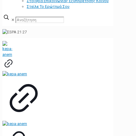
Στοιχεία Επικοινωνίας Εξυπηρέτησης Κοινού
Στείλε Το Ερώτημά Σου
✕