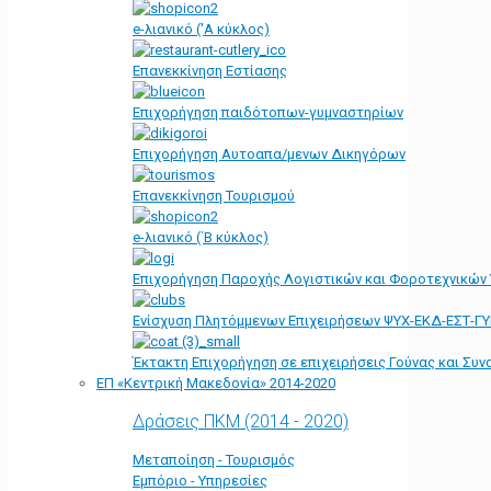
e-λιανικό ('Α κύκλος)
Επανεκκίνηση Εστίασης
Επιχορήγηση παιδότοπων-γυμναστηρίων
Επιχορήγηση Αυτοαπα/μενων Δικηγόρων
Επανεκκίνηση Τουρισμού
e-λιανικό (΄Β κύκλος)
Επιχορήγηση Παροχής Λογιστικών και Φοροτεχνικών
Ενίσχυση Πλητόμμενων Επιχειρήσεων ΨΥΧ-ΕΚΔ-ΕΣΤ-Γ
Έκτακτη Επιχορήγηση σε επιχειρήσεις Γούνας και Συ
ΕΠ «Kεντρική Μακεδονία» 2014-2020
Δράσεις ΠΚΜ (2014 - 2020)
Μεταποίηση - Τουρισμός
Εμπόριο - Υπηρεσίες