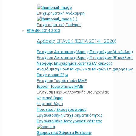
Επιχειρηματική Ανάκαμψη
Επιχειρηματική Εκκίνηση
ΕΠΑνΕΚ 2014-2020
Δράσεις ΕΠΑνΕΚ (ΕΣΠΑ 2014 - 2020)
Ενίσχυση Αυτοαπασχόλησης Πτυχιούχων (Α' κύκλος)
Ενίσχυση Αυτοαπασχόλησης Πτυχιούχων (Β' κύκλος)
Νεοφυής Επιχειρηματικότητα (Α' κύκλος)
Αναβάθμιση Πολύ Μικρών και Μικρών Επιχειρήσεων
Επιχειρούμε Έξω
Ενίσχυση Τουριστικών ΜΜΕ
Ίδρυση Τουριστικών ΜΜΕ
Ενίσχυση Περιβαλλοντικής Βιομηχανίας
Ψηφιακό Βήμα
Ψηφιακό Άλμα
Ποιοτικός Εκσυγχρονισμός
Εργαλειοθήκη Eπιχειρηματικότητας
Εργαλειοθήκη Ανταγωνιστικότητας
Θερμαντικά Σώματα Εστίασης