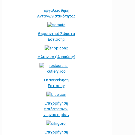
Εργαλειοθήκη
Ανταγωνιστικότητας
Θερμαντικά Σώματα
Εστίασης
e-λιανικό ('Α κύκλος)
Επανεκκίνηση
Εστίασης
Επιχορήγηση
παιδότοπων-
γυμναστηρίων
Επιχορήγηση