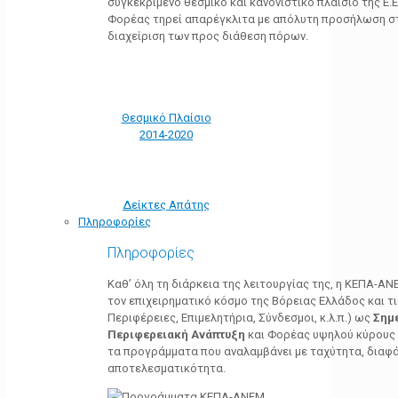
συγκεκριμένο θεσμικό και κανονιστικό πλαίσιο της Ε.Ε.
Φορέας τηρεί απαρέγκλιτα με απόλυτη προσήλωση στ
διαχείριση των προς διάθεση πόρων.
Θεσμικό Πλαίσιο
2014-2020
Δείκτες Απάτης
Πληροφορίες
Πληροφορίες
Καθ’ όλη τη διάρκεια της λειτουργίας της, η ΚΕΠΑ-Α
τον επιχειρηματικό κόσμο της Βόρειας Ελλάδος και τ
Περιφέρειες, Επιμελητήρια, Σύνδεσμοι, κ.λ.π.) ως
Σημ
Περιφερειακή Ανάπτυξη
και Φορέας υψηλού κύρους κ
τα προγράμματα που αναλαμβάνει με ταχύτητα, διαφά
αποτελεσματικότητα.