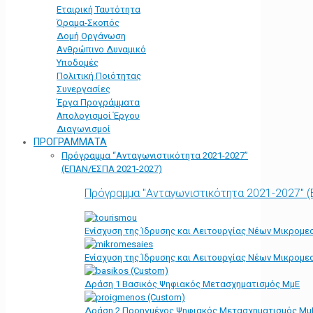
Εταιρική Ταυτότητα
Όραμα-Σκοπός
Δομή Οργάνωση
Ανθρώπινο Δυναμικό
Υποδομές
Πολιτική Ποιότητας
Συνεργασίες
Έργα Προγράμματα
Απολογισμοί Έργου
Διαγωνισμοί
ΠΡΟΓΡΑΜΜΑΤΑ
Πρόγραμμα “Ανταγωνιστικότητα 2021-2027”
(ΕΠΑΝ/ΕΣΠΑ 2021-2027)
Πρόγραμμα "Ανταγωνιστικότητα 2021-2027" 
Ενίσχυση της Ίδρυσης και Λειτουργίας Νέων Μικρομε
Ενίσχυση της Ίδρυσης και Λειτουργίας Νέων Μικρομε
Δράση 1 Βασικός Ψηφιακός Μετασχηματισμός ΜμΕ
Δράση 2 Προηγμένος Ψηφιακός Μετασχηματισμός Μμ