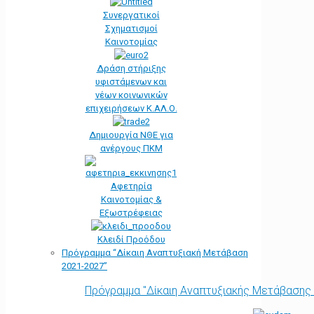
Συνεργατικοί
Σχηματισμοί
Καινοτομίας
Δράση στήριξης
υφιστάμενων και
νέων κοινωνικών
επιχειρήσεων Κ.ΑΛ.Ο.
Δημιουργία ΝΘΕ για
ανέργους ΠΚΜ
Αφετηρία
Kαινοτομίας &
Εξωστρέφειας
Κλειδί Προόδου
Πρόγραμμα “Δίκαιη Αναπτυξιακή Μετάβαση
2021-2027”
Πρόγραμμα "Δίκαιη Αναπτυξιακής Μετάβασης