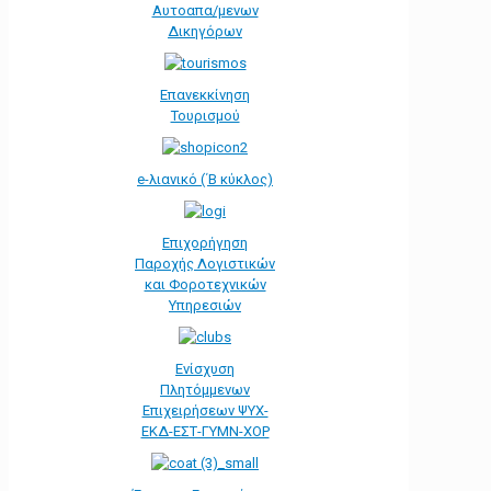
Αυτοαπα/μενων
Δικηγόρων
Επανεκκίνηση
Τουρισμού
e-λιανικό (΄Β κύκλος)
Επιχορήγηση
Παροχής Λογιστικών
και Φοροτεχνικών
Υπηρεσιών
Ενίσχυση
Πλητόμμενων
Επιχειρήσεων ΨΥΧ-
ΕΚΔ-ΕΣΤ-ΓΥΜΝ-ΧΟΡ