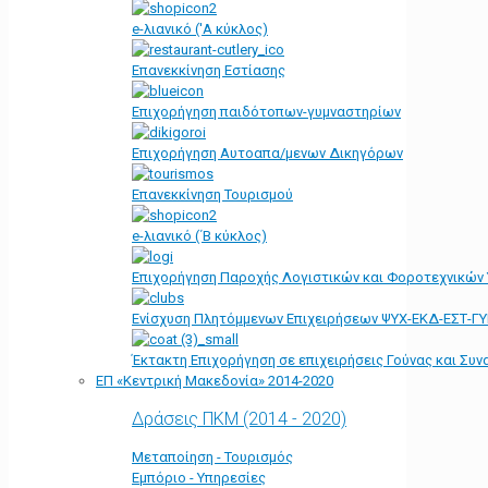
e-λιανικό ('Α κύκλος)
Επανεκκίνηση Εστίασης
Επιχορήγηση παιδότοπων-γυμναστηρίων
Επιχορήγηση Αυτοαπα/μενων Δικηγόρων
Επανεκκίνηση Τουρισμού
e-λιανικό (΄Β κύκλος)
Επιχορήγηση Παροχής Λογιστικών και Φοροτεχνικών
Ενίσχυση Πλητόμμενων Επιχειρήσεων ΨΥΧ-ΕΚΔ-ΕΣΤ-Γ
Έκτακτη Επιχορήγηση σε επιχειρήσεις Γούνας και Συ
ΕΠ «Kεντρική Μακεδονία» 2014-2020
Δράσεις ΠΚΜ (2014 - 2020)
Μεταποίηση - Τουρισμός
Εμπόριο - Υπηρεσίες