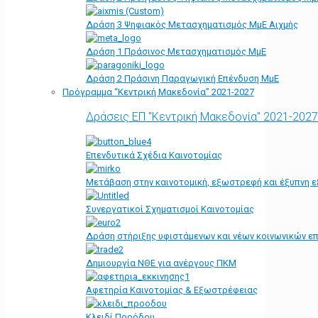
Δράση 3 Ψηφιακός Μετασχηματισμός ΜμΕ Αιχμής
Δράση 1 Πράσινος Μετασχηματισμός ΜμΕ
Δράση 2 Πράσινη Παραγωγική Επένδυση ΜμΕ
Πρόγραμμα “Κεντρική Μακεδονία” 2021-2027
Δράσεις ΕΠ "Κεντρική Μακεδονία" 2021-2027
Επενδυτικά Σχέδια Καινοτομίας
Μετάβαση στην καινοτομική, εξωστρεφή και έξυπνη ε
Συνεργατικοί Σχηματισμοί Καινοτομίας
Δράση στήριξης υφιστάμενων και νέων κοινωνικών επ
Δημιουργία ΝΘΕ για ανέργους ΠΚΜ
Αφετηρία Kαινοτομίας & Εξωστρέφειας
Κλειδί Προόδου