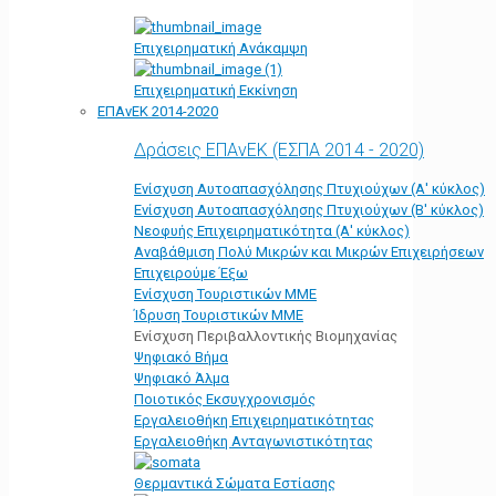
Επιχειρηματική Ανάκαμψη
Επιχειρηματική Εκκίνηση
ΕΠΑνΕΚ 2014-2020
Δράσεις ΕΠΑνΕΚ (ΕΣΠΑ 2014 - 2020)
Ενίσχυση Αυτοαπασχόλησης Πτυχιούχων (Α' κύκλος)
Ενίσχυση Αυτοαπασχόλησης Πτυχιούχων (Β' κύκλος)
Νεοφυής Επιχειρηματικότητα (Α' κύκλος)
Αναβάθμιση Πολύ Μικρών και Μικρών Επιχειρήσεων
Επιχειρούμε Έξω
Ενίσχυση Τουριστικών ΜΜΕ
Ίδρυση Τουριστικών ΜΜΕ
Ενίσχυση Περιβαλλοντικής Βιομηχανίας
Ψηφιακό Βήμα
Ψηφιακό Άλμα
Ποιοτικός Εκσυγχρονισμός
Εργαλειοθήκη Eπιχειρηματικότητας
Εργαλειοθήκη Ανταγωνιστικότητας
Θερμαντικά Σώματα Εστίασης