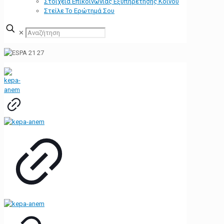
Στοιχεία Επικοινωνίας Εξυπηρέτησης Κοινού
Στείλε Το Ερώτημά Σου
✕