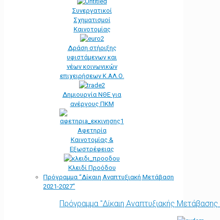
Συνεργατικοί
Σχηματισμοί
Καινοτομίας
Δράση στήριξης
υφιστάμενων και
νέων κοινωνικών
επιχειρήσεων Κ.ΑΛ.Ο.
Δημιουργία ΝΘΕ για
ανέργους ΠΚΜ
Αφετηρία
Kαινοτομίας &
Εξωστρέφειας
Κλειδί Προόδου
Πρόγραμμα “Δίκαιη Αναπτυξιακή Μετάβαση
2021-2027”
Πρόγραμμα "Δίκαιη Αναπτυξιακής Μετάβασης