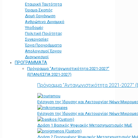
Εταιρική Ταυτότητα
Όραμα-Σκοπός
Δομή Οργάνωση
Ανθρώπινο Δυναμικό
Υποδομές
Πολιτική Ποιότητας
Συνεργασίες
Έργα Προγράμματα
Απολογισμοί Έργου
Διαγωνισμοί
ΠΡΟΓΡΑΜΜΑΤΑ
Πρόγραμμα “Ανταγωνιστικότητα 2021-2027”
(ΕΠΑΝ/ΕΣΠΑ 2021-2027)
Πρόγραμμα "Ανταγωνιστικότητα 2021-2027" 
Ενίσχυση της Ίδρυσης και Λειτουργίας Νέων Μικρομε
Ενίσχυση της Ίδρυσης και Λειτουργίας Νέων Μικρομε
Δράση 1 Βασικός Ψηφιακός Μετασχηματισμός ΜμΕ
Δράση 2 Προηγμένος Ψηφιακός Μετασχηματισμός Μμ