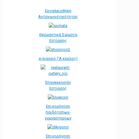
Εργαλειοθήκη
Ανταγωνιστικότητας
Θερμαντικά Σώματα
Εστίασης
e-λιανικό ('Α κύκλος)
Επανεκκίνηση
Εστίασης
Επιχορήγηση
παιδότοπων-
γυμναστηρίων
Επιχορήγηση