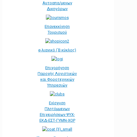
Αυτοαπα/μενων
Δικηγόρων
Επανεκκίνηση
Τουρισμού
e-λιανικό (΄Β κύκλος)
Επιχορήγηση
Παροχής Λογιστικών
και Φοροτεχνικών
Υπηρεσιών
Ενίσχυση
Πλητόμμενων
Επιχειρήσεων ΨΥΧ-
ΕΚΔ-ΕΣΤ-ΓΥΜΝ-ΧΟΡ