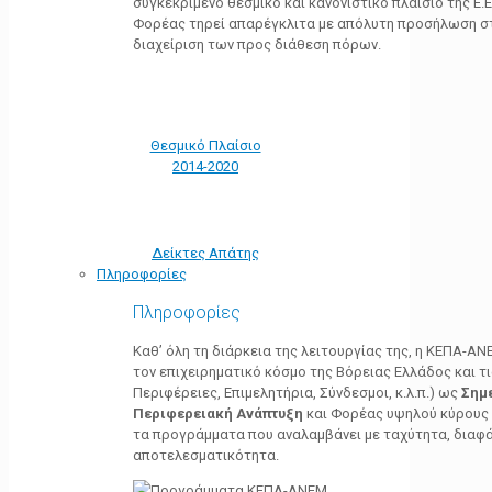
συγκεκριμένο θεσμικό και κανονιστικό πλαίσιο της Ε.Ε.
Φορέας τηρεί απαρέγκλιτα με απόλυτη προσήλωση στ
διαχείριση των προς διάθεση πόρων.
Θεσμικό Πλαίσιο
2014-2020
Δείκτες Απάτης
Πληροφορίες
Πληροφορίες
Καθ’ όλη τη διάρκεια της λειτουργίας της, η ΚΕΠΑ-Α
τον επιχειρηματικό κόσμο της Βόρειας Ελλάδος και τ
Περιφέρειες, Επιμελητήρια, Σύνδεσμοι, κ.λ.π.) ως
Σημ
Περιφερειακή Ανάπτυξη
και Φορέας υψηλού κύρους κ
τα προγράμματα που αναλαμβάνει με ταχύτητα, διαφά
αποτελεσματικότητα.