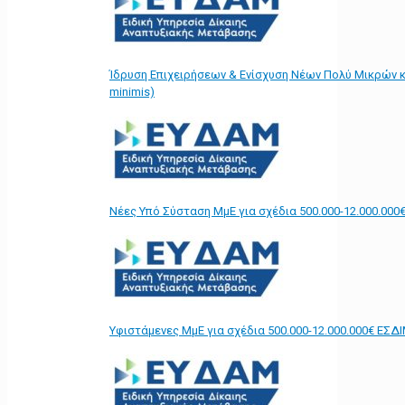
Ίδρυση Επιχειρήσεων & Ενίσχυση Νέων Πολύ Μικρών κ
minimis)
Νέες Υπό Σύσταση ΜμΕ για σχέδια 500.000-12.000.000
Υφιστάμενες ΜμΕ για σχέδια 500.000-12.000.000€ ΕΣΔ