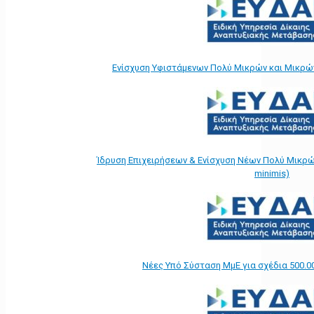
Ενίσχυση Υφιστάμενων Πολύ Μικρών και Μικρών
Ίδρυση Επιχειρήσεων & Ενίσχυση Νέων Πολύ Μικρώ
minimis)
Νέες Υπό Σύσταση ΜμΕ για σχέδια 500.0