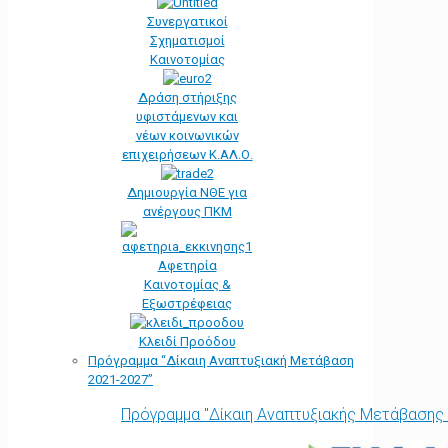
Συνεργατικοί
Σχηματισμοί
Καινοτομίας
Δράση στήριξης
υφιστάμενων και
νέων κοινωνικών
επιχειρήσεων Κ.ΑΛ.Ο.
Δημιουργία ΝΘΕ για
ανέργους ΠΚΜ
Αφετηρία
Kαινοτομίας &
Εξωστρέφειας
Κλειδί Προόδου
Πρόγραμμα “Δίκαιη Αναπτυξιακή Μετάβαση
2021-2027”
Πρόγραμμα "Δίκαιη Αναπτυξιακής Μετάβασης