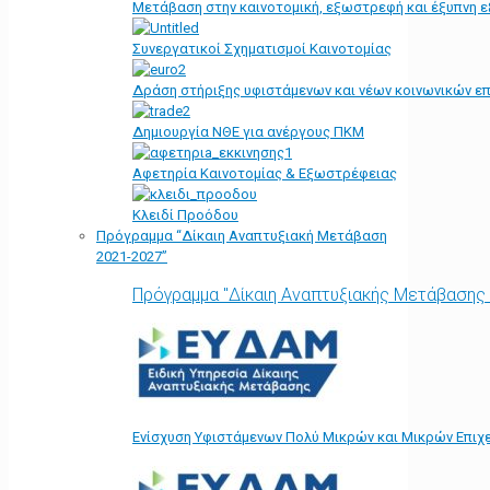
Μετάβαση στην καινοτομική, εξωστρεφή και έξυπνη ε
Συνεργατικοί Σχηματισμοί Καινοτομίας
Δράση στήριξης υφιστάμενων και νέων κοινωνικών επ
Δημιουργία ΝΘΕ για ανέργους ΠΚΜ
Αφετηρία Kαινοτομίας & Εξωστρέφειας
Κλειδί Προόδου
Πρόγραμμα “Δίκαιη Αναπτυξιακή Μετάβαση
2021-2027”
Πρόγραμμα "Δίκαιη Αναπτυξιακής Μετάβασης
Ενίσχυση Υφιστάμενων Πολύ Μικρών και Μικρών Επιχε