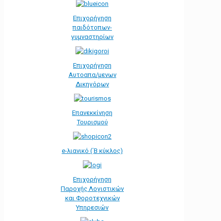
Επιχορήγηση
παιδότοπων-
γυμναστηρίων
Επιχορήγηση
Αυτοαπα/μενων
Δικηγόρων
Επανεκκίνηση
Τουρισμού
e-λιανικό (΄Β κύκλος)
Επιχορήγηση
Παροχής Λογιστικών
και Φοροτεχνικών
Υπηρεσιών