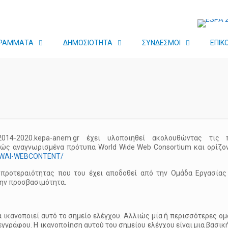
ΡΑΜΜΑΤΑ
ΔΗΜΟΣΙΟΤΗΤΑ
ΣΥΝΔΕΣΜΟΙ
ΕΠΙΚ
2014-2020.kepa-anem.gr έχει υλοποιηθεί ακολουθώντας τις 
νώς αναγνωρισμένα πρότυπα World Wide Web Consortium και ορίζο
/WAI-WEBCONTENT/
 προτεραιότητας που του έχει αποδοθεί από την Ομάδα Εργασίας
την προσβασιμότητα.
α ικανοποιεί αυτό το σημείο ελέγχου. Αλλιώς μία ή περισσότερες ο
γγράφου. Η ικανοποίηση αυτού του σημείου ελέγχου είναι μια βασικ